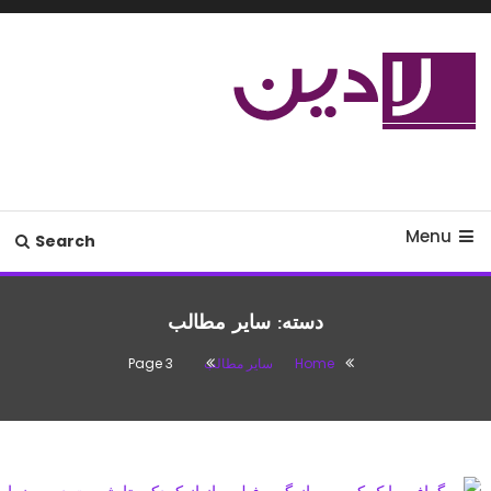
Ski
T
Conten
مدل لباس،اس ام اس جدید،مسائل
لادین
زناشویی،پزشکی،مد،دکوراسیون،آشپزی،مطالب تفریحی
Menu
Search
دسته:
سایر مطالب
Home
سایر مطالب
Page 3