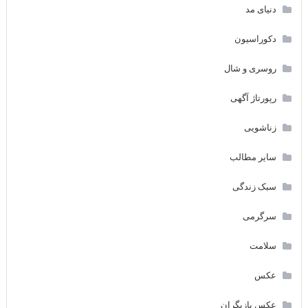
دنیای مد
دکوراسیون
روسری و شال
رپورتاژ آگهی
زناشویی
سایر مطالب
سبک زندگی
سرگرمی
سلامت
عکس
عکس بازیگران