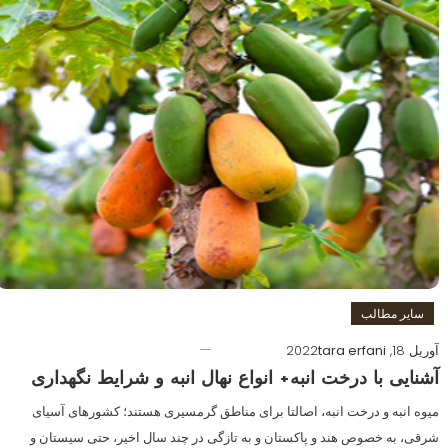
سایر مطالب
آوریل 18, 2022
tara erfani
آشنایی با درخت انبه+ انواع نهال انبه و شرایط نگهداری
میوه انبه و درخت انبه، اصالتا برای مناطق گرمسیری هستند؛ کشورهای آسیای
شرقی، به خصوص هند و پاکستان و به تازگی در چند سال اخیر، حتی سیستان و