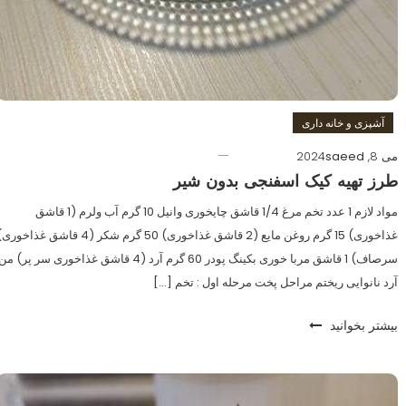
آشپزی و خانه داری
می 8, 2024
saeed
طرز تهیه کیک اسفنجی بدون شیر
مواد لازم 1 عدد تخم مرغ 1/4 قاشق چایخوری وانیل 10 گرم آب ولرم (1 قاشق
غذاخوری) 15 گرم روغن مایع (2 قاشق غذاخوری) 50 گرم شکر (4 قاشق غذاخو
سرصاف) 1 قاشق مربا خوری بکینگ پودر 60 گرم آرد (4 قاشق غذاخوری سر پر) م
آرد نانوایی ریختم مراحل پخت مرحله اول : تخم […]
بیشتر بخوانید