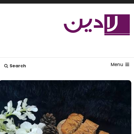
Ski
T
Conten
مدل لباس،اس ام اس جدید،مسائل
لادین
زناشویی،پزشکی،مد،دکوراسیون،آشپزی،مطالب تفریحی
Menu
Search