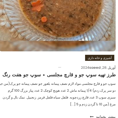
آشپزی و خانه داری
آوریل 28, 2024
saeed
طرز تهیه سوپ جو و قارچ مجلسی + سوپ جو هفت رنگ
سوپ جو و قارچ مجلسی مواد لازم نصف پیمانه بلغور جو نصف پیمانه جو پرک(من جو
دو سر پرک زدم) 1/4 پیمانه ماش 2 عدد هویج کوچک 2 عدد پیاز بزرگ 100 گرم
سبزی سوپ 3 عدد قارچ زردچوبه. فلفل سیاه.فلفل قرمز. زنجبیل. نمک بال و گردن
مرغ (من 10 تا گردن زدم و 5 […]
بیشتر بخوانید