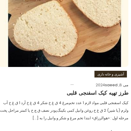
آشپزی و خانه داری
می 8, 2024
saeed
طرز تهیه کیک اسفنجی قلبی
کیک اسفنجی قلبی مواد لازم 1 عدد تخم‌مرغ 4 ق غ خ شکر 4 ق غ خ آرد 1 ق غ خ آب
ولرم (یا شیر) 2 ق غ خ روغن وانیل کمی بکینگ‌پودر نصف ق چ خ یا کمتر مراحل پخت
مرحله اول : «هوالرزاق» ابتدا تخم مرغ و شکر و وانیل را به […]