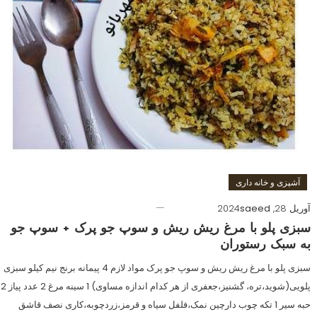
آشپزی و خانه داری
آوریل 28, 2024
saeed
سبزی پلو با مرغ ریش ریش و سوپ جو پرک + سوپ جو
به سبک رستوران
سبزی پلو با مرغ ریش ریش و سوپ جو پرک مواد لازم 4 پیمانه برنج نیم کیلو سبزی
پلویی(شوید،تره، گشنیز،جعفری از هر کدام اندازه مساوی) 1 سینه مرغ 2 عدد پیاز 2
حبه سیر 1 تکه چوب دارچین نمک،فلفل سیاه و قرمز،زردچوبه،کاری نصف قاشق