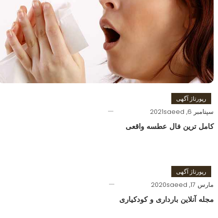
رپورتاژ آگهی
سپتامبر 6, 2021
saeed
کامل ترین فال عطسه واقعی
رپورتاژ آگهی
مارس 17, 2020
saeed
مجله آنلاین بارداری و کودکیاری