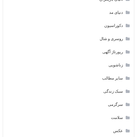
دنیای مد
دکوراسیون
روسری و شال
رپورتاژ آگهی
زناشویی
سایر مطالب
سبک زندگی
سرگرمی
سلامت
عکس