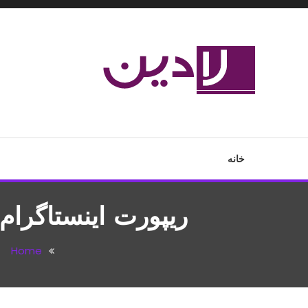
Ski
T
Conten
مدل لباس،اس ام اس جدید،مسائل زناشویی،پزشکی،مد،دکوراسیون،آ
لادین
خانه
ریپورت اینستاگرا
Home