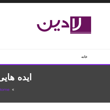
Ski
T
Conten
مدل لباس،اس ام اس جدید،مسائل زناشویی،پزشکی،مد،دکوراسیون،آ
لادین
خانه
ایده های
Home