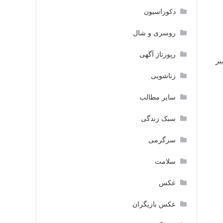
دکوراسیون
روسری و شال
رپورتاژ آگهی
یر
زناشویی
سایر مطالب
سبک زندگی
سرگرمی
سلامت
عکس
عکس بازیگران