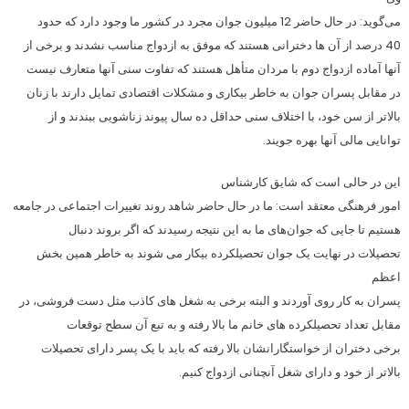
می‌گوید: در حال حاضر 12 میلیون جوان مجرد در کشور ما وجود دارد که حدود
40 درصد از آن ها دخترانی هستند که موفق به ازدواج مناسب نشدند و برخی از
آنها آماده ازدواج دوم با مردان متأهل هستند که تفاوت سنی آنها متعارف نیست
در مقابل پسران جوان به خاطر بیکاری و مشکلات اقتصادی تمایل دارند با زنان
بالاتر از سن خود، با اختلاف سنی حداقل ده سال پیوند زناشویی ببندند و از
توانایی مالی آنها بهره جویند.
این در حالی است که شایق کارشناس
امور فرهنگی معتقد است: ما در حال حاضر شاهد روند تغییرات اجتماعی در جامعه
هستیم تا جایی که جوان­‌های ما به این نتیجه رسیدند که اگر بروند دنبال
تحصیلات در نهایت یک جوان تحصیلکرده­ بیکار می­ شوند به خاطر همین بخش
اعظم
پسران به کار روی آوردند و البته برخی به شغل­ های کاذب مثل دست فروشی، در
مقابل تعداد تحصیلکرده­ های خانم ما بالا رفته و به تبع آن سطح توقعات
برخی دختران از خواستگارانشان بالا رفته که باید با یک پسر دارای تحصیلات
بالاتر از خود و دارای شغل آن­چنانی ازدواج کنیم.