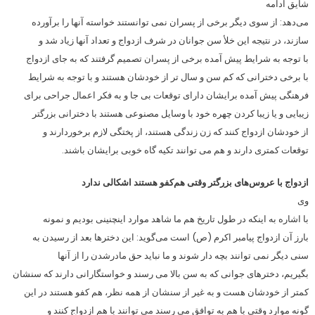
شایق ادامه
می‌دهد: از سوی دیگر برخی از پسران نمی ­توانستند خواسته­ آن­ها را برآورده
سازند، در نتیجه­ این خلأ سن جوانان در شرف ازدواج و تعداد آن­ها زیاد شد و
با توجه به شرایط پیش آمده برخی از پسران تصمیم گرفتند که به جای ازدواج
با برخی دخترانی که کم سن و سال تر از خودشان هستند و با توجه به شرایط
فرهنگی پیش آمده برایشان دارای توقعات بی جا و به فکر اعمال جراحی برای
زیبایی و یا زیبا کردن چهره خود با وسایل مصنوعی هستند با دخترانی بزرگتر
از خودشان ازدواج کنند که زن زندگی­ هستند، از پختگی لازم برخوردارند و
توقعات کمتری دارند و هم می­ توانند تکیه­­ گاه خوبی برایشان باشند.
ازدواج با عروس‌های بزرگتر وقتی هم‌کفو هستند اشکالی ندارد
وی
با اشاره به اینکه در طول تاریخ هم ما شاهد موارد این­چنینی بودیم و نمونه
بارز آن ازدواج پیامبر اکرم (ص) است می‌گوید: این دخترها بعد از رسیدن به
سنی دیگر نمی توانند بچه دار شوند و ما نباید حق مادرشدن را از آنها
بگیریم، دخترهای جوانی که به سن بالا می رسند و خواستگارانی دارند که سنشان
کمتر از خودشان هست و به غیر از سنشان از همه نظر، هم کفو هستند در این
گونه موارد وقتی با هم به توافق می رسند می توانند با هم ازدواج کنند و