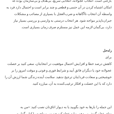
بازکنی است. انتخاب عجولانه، انتخابی سریع، بی‌هدف و بی‌سازمان بوده که
امکان اشتباه کردن در آن حتمی و قطعی و چند برابر است و احتمال دارد فرد به
واسطه آن انتخاب ناآگاهانه و ضرب‌العجل با بسیاری از مصائب و مشکلات
جبران‌ناپذیر مواجه شود. هر انتخاب درستی به وارسی و بررسی بسیار نیاز
دارد، بی‌گمان لازمه این عمل نیز مستلزم صرف زمان بسیاری است.
راه‌حل
برای
کاهش درصد خطا و افزایش احتمال موفقیت در انتخابتان، سعی کنید بر خصلت
عجولانه خود یا دیگران فائق آیید و شرایط فوری و فوتی و موقت امروز را بر
خوشبختی و سعادت فردایتان ترجیح ندهید. سلامت آینده زندگی شما ارزش آن را
دارد که با این خصلت و افکار ترغیب‌کننده به آن، مبارزه کنید.
این جمله را بارها به خود بگویید یا به دیوار اتاق‌تان نصب کنید: «من به
ندای عقلم گوش می‌دهم، نباید عجله کنم.» ترس و واهمه را کنار بگذارید،