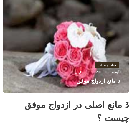
سایر مطالب
آگوست 18, 2016
باران
3 مانع ازدواج موفق
3 مانع اصلی در ازدواج موفق
چیست ؟