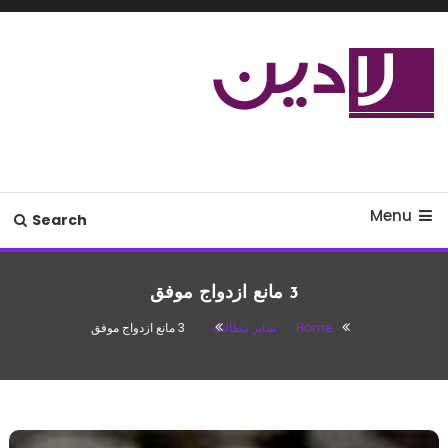
Ski
T
Conten
مدل لباس،اس ام اس جدید،مسائل
لادین
زناشویی،پزشکی،مد،دکوراسیون،آشپزی،مطالب تفریحی
Menu
Search
3 مانع ازدواج موفق
Home
سایر مطالب
3 مانع ازدواج موفق