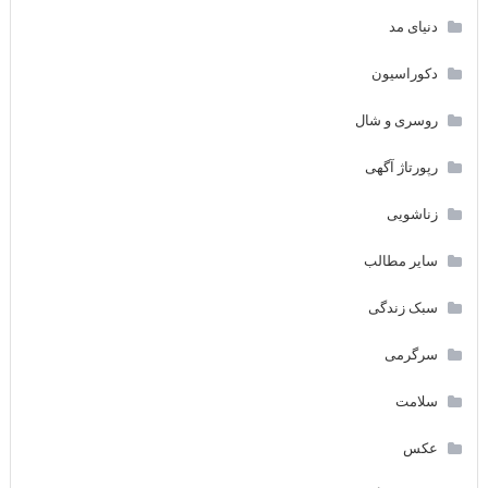
دنیای مد
دکوراسیون
روسری و شال
رپورتاژ آگهی
زناشویی
سایر مطالب
سبک زندگی
سرگرمی
سلامت
عکس