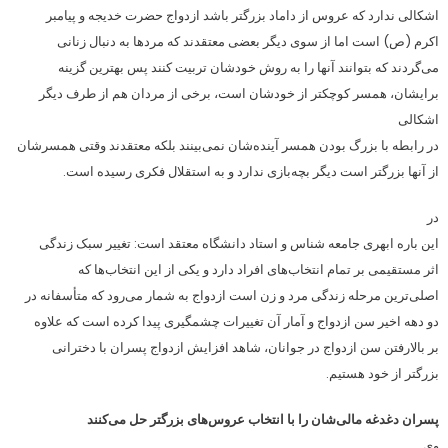
اشکالی ندارد که عروس از داماد بزرگتر باشد ازدواج حضرت خدیجه و پیامبر
اکرم (ص) است اما از سوی دیگر بعضی معتقدند که مردها به دنبال زنانی
می‌گردند که بتوانند آنها را به روش خودشان تربیت کنند پس بهترین گزینه
برایشان، همسر کوچکتر از خودشان است، برخی از مردان هم از طرف دیگر
اشکالی
در رابطه با بزرگ بودن همسر آینده‌شان نمی‌بینند بلکه معتقدند وقتی همسرشان
از آنها بزرگتر است دیگر بچه‌بازی ندارد و به استقلال فکری رسیده است.
در
این باره ابهری جامعه شناس و استاد دانشگاه معتقد است: تغییر سبک زندگی
اثر مستقیمی بر تمام انتخاب‌های افراد دارد و یکی از این انتخاب‌‌ها که
اصلی‌ترین مرحله زندگی مرد و زن است ازدواج به شمار می‌رود که متأسفانه در
دو دهه اخیر سن ازدواج و آمار آن تغییرات چشمگیری پیدا کرده است که علاوه
بر بالارفتن سن ازدواج در جوانان، شاهد افزایش ازدواج پسران با دخترانی
بزرگتر از خود هستیم.
پسران دغدغه مالی‌شان را با انتخاب عروس‌های بزرگتر حل می‌کنند
وی