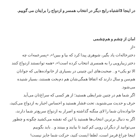
در اینجا 3اشتباه رایج دیگر در انتخاب همسر و ازدواج را برایتان می گوییم.
امان از چشم و هم‌چشمی
«از
دخترخاله‌ات یاد بگیر، شوهری پیدا کرد که بیا و ببین!»، «پسرعمه‌ات چه
دختر زیبارویی را به همسری انتخاب کرده است!»، «همه توانستند ازدواج کنند
الا تو یکی» و… صحبت‌های این چنینی در بسیاری از خانواده‌هایی که جوانان
هم‌سن و سال دارند که اتفاقا همگی‌شان هم دم‌بخت هستند، بسیار شنیده
می‌شود.
اگر شما هم در چنین شرایطی هستید؛ از هر کسی که سراغ‌تان می‌آید
حرف و حدیث می‌شنوید، تحت فشار هستید و احساس اجبار به ازدواج می‌کنید،
خانواده‌تان شما را لای منگنه گذاشته و اصرار به ازدواج سریع‌تر شما دارند،
اگر به دنبال برترین انتخاب‌ها هستید یا این که نقشه می‌کشید چگونه و چطور
می‌توانید از دیگران رویی کم کنید تا بیایند و ببینند و… باید بگوییم
اینجا چراغ قرمز است، لطفا ایست کنید، حرکت شما جایز نیست!