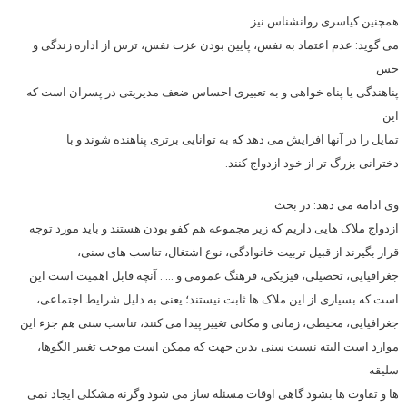
همچنین کیاسری روانشناس نیز
می گوید: عدم اعتماد به نفس، پایین بودن عزت نفس، ترس از اداره زندگی و
حس
پناهندگی یا پناه خواهی و به تعبیری احساس ضعف مدیریتی در پسران است که
این
تمایل را در آنها افزایش می دهد که به توانایی برتری پناهنده شوند و با
دخترانی بزرگ تر از خود ازدواج کنند.
وی ادامه می دهد: در بحث
ازدواج ملاک هایی داریم که زیر مجموعه هم کفو بودن هستند و باید مورد توجه
قرار بگیرند از قبیل تربیت خانوادگی، نوع اشتغال، تناسب های سنی،
جغرافیایی، تحصیلی، فیزیکی، فرهنگ عمومی و … . آنچه قابل اهمیت است این
است که بسیاری از این ملاک ها ثابت نیستند؛ یعنی به دلیل شرایط اجتماعی،
جغرافیایی، محیطی، زمانی و مکانی تغییر پیدا می کنند، تناسب سنی هم جزء این
موارد است البته نسبت سنی بدین جهت که ممکن است موجب تغییر الگوها،
سلیقه
ها و تفاوت ها بشود گاهی اوقات مسئله ساز می شود وگرنه مشکلی ایجاد نمی