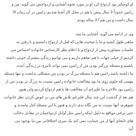
او کوچکتر بود ازدواج کرد او در مورد نحوه آشنایی و ازدواجش می­ گوید: من و
رامین حدوداً 3 سال پیش با هم در محل کار آشنا شدیم، رامین در آن زمان 31
سال داشت و من هم 37 ساله بودم.
وی در ادامه می گوید: آشنایی ما چند
ماهی طول کشید و ما با صحبت هایی که قبل از ازدواج داشتیم و با رفتن به
جلسات مشاوره پیش از ازدواج و با اعلام نظر کارشناس خانواده احساس می­
کردیم از خیلی جهات با هم تفاهم داریم و می توانیم زندگی مشترک خوبی داشته
باشیم و مسئله بزرگتر بودن من از رامین نمی تواند تأثیری در زندگی آینده­
ما داشته باشد رامین هم با مسئله بزرگ تر بودن من مشکلی نداشت و تنها مسئله
مهمی که جلوی روی ما بود مخالفت خانواده رامین نسبت به بزرگ تر بودن من از
رامین بود بالاخره ما علی­رغم آن مخالفت ها با هم ازدواج کردیم ولی هنوز
هم بعد از گذشت این چند سال علیرغم تلاش های من در عوض کردن نظر خانواده
شوهرم، آنها نسبت به من نگاه بدی دارند و هنوز با این مسئله کنار نیامدند و
حتی برخی مواقع به دلیل اینکه رامین مثل اوایل ازدواجمان در مقابل دخالت
های نابجای آنها از من حمایت نمی کند یک سری اختلافاتی بین ما بوجود می
آید.