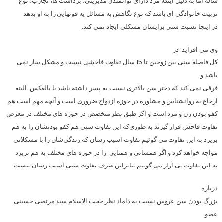
ساله اما به دلیل اینکه مرد دارای توانمندی مدیریتی، برداشت ها، تجارب، نوع
تربیت خانوادگی ای باشد که نوع نگاهش به مسائل یه قوتهایی را به او بدهد
در اینجا نسبت سنی برایشان مشکلی ایجاد نمی کند.
وی می افزاید: در
کل فاصله سنی بین زوجین تا 15 سال تفاوت فاحشی نیست و مشکل ساز نمی
باشد و
فرقی نمی کند که دختر سن بالاتری نسبت به پسر داشته باشد یا بالعکس. البته
ارجاع به روانشناس و مشاوره در حوزه ازدواج ضروری است و آنچه مهم است هم
کفو بودن زن و مرد است و اگر طبق نظر متخصص در حوزه های مختلف در معرض
تفاوت فاحش قرار گیرند به طوری‌که این تفاوت سنی هم کفو بودنشان را به هم
بریزد به این تفاوت می گوئیم تفاوت آسیب رسان که زندگی‌شان را با مشکلاتی
مواجه خواهد کرد و اگر همسانی و همتایی را در حوزه های مختلف به هم نریزد
به این تفاوت بی آزار می گوییم بنابراین صرف تفاوت سنی آسیب رسان نیست.
درباره
بزرگ بودن سن عروس نسبت به داماد نظر حجت الاسلام سید مرتضی حسینی
عضو