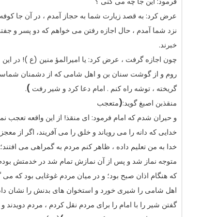
فرمود: این جا چه مى کنى ؟
عرض کرد: به قصد زیارت شما به حجاز آمدم ، در آن جا کوفه ر
نزد شما آمدم ، حال اجازه رفتن مى خواهم که دو پسر و جفتى
خبرند.
چون اجازه گرفت ، عرض کرد: یا امیرالمؤ منین (ع )! در این
روم و از گوشت سنان بن و اهل شامى که از دشمنان شماس
گریخته ، توشه راه کنم . امام دعا کرد و شیر رفت
)
.
منقذبن اصبغ گوید:
(
متعجب
و حیران شدم که امام فرمود: اى منقذ! از این واقعه تعجب نم
خدایى که دانه را مى رویاند و خلق را مى آفریند، اگر از معج
خدا به من تعلیم داده ، ظاهر کنم مردم به گمراهى مى افتند؛ و
متوجه نماز شد و پس از آن نمازش تمام شد در خدمتش بودم 
که هنگام اذان صبح بود؛ و در میان مردم غوغایى بود که مى گ
اهل شامى را شیرى خورد و استخوان هاى بدنش را نشان داد
گفتن شیر را با امام را براى مردم نقل کردم ، مردم دویدند و