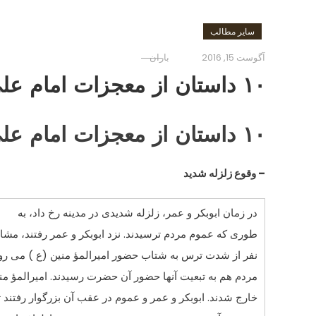
سایر مطالب
آگوست 15, 2016
باران
۱۰ داستان از معجزات امام علی
۱۰ داستان از معجزات امام علی ۳
– وقوع زلزله شدید
در زمان ابوبکر و عمر، زلزله شدیدى در مدینه رخ داد، به
طورى که عموم مردم ترسیدند. نزد ابوبکر و عمر رفتند، مشاه
نفر از شدت ترس به شتاب حضور امیرالمؤ منین (ع ) مى رون
مردم هم به تبعیت آنها حضور آن حضرت رسیدند. امیرالمؤ منی
خارج شدند. ابوبکر و عمر و عموم در عقب آن بزرگوار رفتند ت