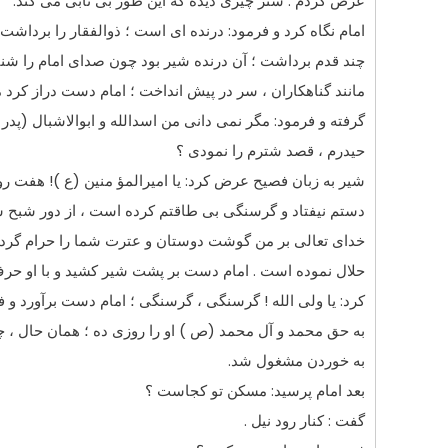
عرض کردم : شتر چیزى دیده که این طور بى تابى مى کند.
امام نگاه کرد و فرمود: درنده اى است ؛ ذوالفقار را برداشت 
چند قدم برداشت ؛ آن درنده شیر بود چون صداى امام را شنید
مانند گناهکاران ، سر در پیش انداخت ؛ امام دست دراز کرد 
گرفته و فرمود: مگر نمى دانى من اسدالله و ابوالاشبال (پدر
حیدرم ، قصد شترم را نمودى ؟
شیر به زبان فصیح عرض کرد: یا امیرالمؤ منین (ع )! هفت رو
دستم نیفتاد و گرسنگى بى طاقتم کرده است ، از دور شبح ش
خداى تعالى بر من گوشت دوستان و عترت شما را حرام گردا
حلال نموده است . امام دست بر پشت شیر کشید و با او حرف
کرد: یا ولى الله ! گرسنگى ، گرسنگى ؛ امام دست برآورد و فر
به حق محمد و آل محمد (ص ) او را روزى ده ؛ همان حال ، چ
به خوردن مشغول شد.
بعد امام پرسید: مسکن تو کجاست ؟
گفت : کنار رود نیل .