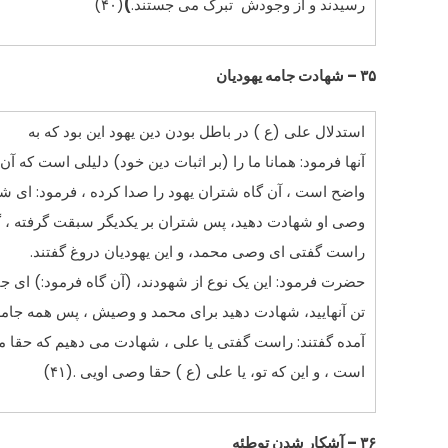
رسیدند و از وجودش ‍ تبرک مى جستند.
)
(۴۰)
۳۵ – شهادت جامه یهودیان
استدلال على (ع ) در باطل بودن دین یهود این بود که به
آنها فرمود: همانا ما را (بر اثبات دین خود) دلیلى است که 
واضح است ، آن گاه شتران یهود را صدا کرده ، فرمود: اى ش
وصى او شهادت دهید، پس شتران بر یکدیگر سبقت گرفته ، گ
راست گفتى اى وصى محمد، و این یهودیان دروغ گفتند.
حضرت فرمود: این یک نوع از شهودند، (آن گاه فرمود:) اى جا
تن آنهایید، شهادت دهید براى محمد و وصیش ، پس همه جامه 
آمده گفتند: راست گفتى یا على ، شهادت مى دهیم که حقا م
است ، و این که تو، یا على (ع ) حقا وصى اویى .(۴۱)
۳۶ – آشکار شدن توطئه