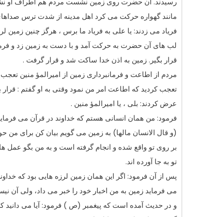
رسیدند. آن حضرت روى زمین نشست مردم هم اطراف او نشست
مانند گهواره حرکت مى کرد اهل مدینه از شدت ترس صداهاى 
فریاد مى زدند: یا على به فریاد ما برس ، هرگز چنین زمین لرز
لب هاى آن حضرت به حرکت آمد و با دست به زمین زد و فرمود
قرار بگیر. زمین به اذن خدا ساکت شد و قرار گرفت .
مردم از اطاعت و فرمانبردارى زمین از امیرالمؤ منین تعجب 
تعجب کردید که اطاعت امر من نمود وقتى به او گفتم : قرار ب
عرض کردند: بلى ، یا امیرالمؤ منین .
فرمود: من همان انسانى هستم که خداوند در قرآن مى فرماید
(و قال الانسان مالها) به زمین مى گویم بیان کن براى من حو
بر روى تو واقع شده و انجام گرفته است و به من بگو عمل ه
تو به جا آورده اند.
پس از آن فرمود: اگر این همان زمین لرزه هایى بود که خداون
مى فرماید زمین به من اخبار خود را خبر مى داد، ولى آن نیست 
و در حدیث آمده است که پیغمبر (ص ) فرمود: آیا مى دانید ک