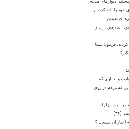
ند. دیوارهاى مدینه
خود را بلند کرده و
ه اى ندیدیم .
: اى زمین آرام و
کردند، فرمود: شما
گیر؟
:
ادث و اخبارى که
ایى که مردم در روى
د در سوره زلزله
.(۳۶)
ه اخبار آن چیست ؟