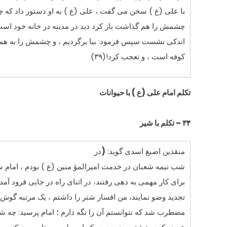
با على (ع ) سخن مى گفت ، على (ع ) به او دستور داد که چ
چشمش را هم گذاشت باز کرد دید در مدینه در خانه خود است 
اندکى نشست سپس فرمود: بیا برگردیم ، و چشمش را به هم گ
کوفه است ، و تعجب کرد!(۳۹)
تکلم امام على (ع ) با حیوانات
۳۴ – تکلم با شیر
منقذین اصبغ اسدى گوید:
(
در
شب نیمه شعبان در خدمت امیرالمؤ منین (ع ) بودم ، امام 
براى کار مهمى به دهى رفتند، در اثناى راه در جایى فرود آمد
تجدید وضو نمایند، من افسار شتر را داشتم ، یک مرتبه گوش 
مضطرب شد که نتوانستم آن را نگه دارم ؛ امام پرسید: چه 