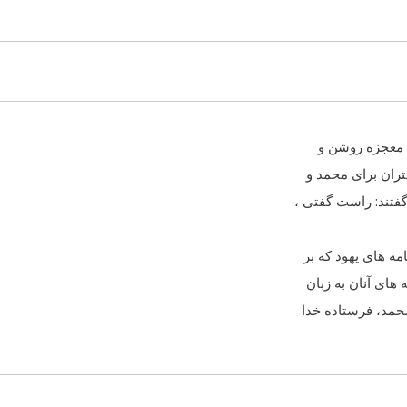
آن معجزه روشن و
تران براى محمد و
فتند: راست گفتى ،
مه هاى یهود که بر
هاى آنان به زبان
حمد، فرستاده خدا