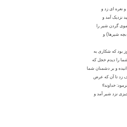
و نعره اى زد و
 نزدیک آمد و
موى گردن شیر را
 بچه شیرها) و
ز بود که شکارى به
ما را دیدم خجل که
نیده و بر دشمنان شما
 زد تا آن که عرض
مود: خداوندا!
یزى نزد شیر آمد و