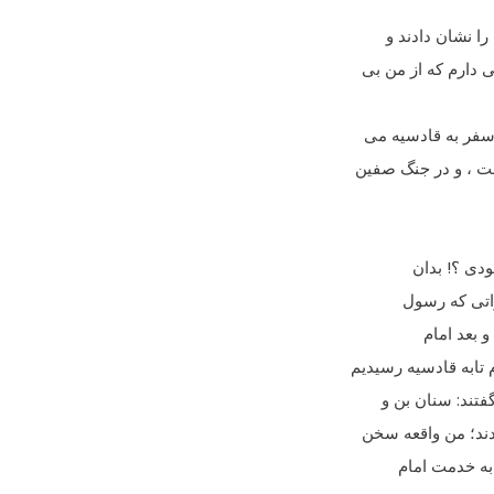
ا نشان دادند و
 دارم که از من بى
 سفر به قادسیه مى
ت ، و در جنگ صفین
ودى ؟! بدان
زاتى که رسول
 بعد امام
تابه قادسیه رسیدیم
فتند: سنان بن و
ند؛ من واقعه سخن
 به خدمت امام