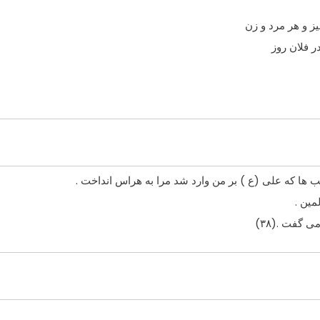
ز و هر مرد و زن
ر فلان روز
ها که على (ع ) بر من وارد شد مرا به هراس انداخت .
مین .
 گفت .(۳۸)