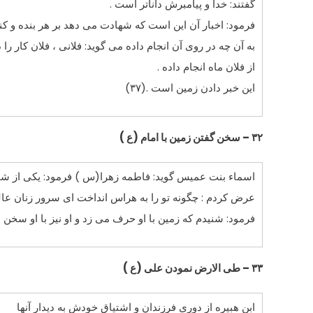
گفتند: خدا و پیامبرش داناتر است .
فرمود: اخبار آن این است که شهادت مى دهد بر هر بنده و کنی
به آن چه در روى آن انجام داده مى گوید: فلانى ، فلان کار را د
از فلان ماه انجام داده .
این خبر دادن زمین است .(۳۷)
۳۲ – سخن گفتن زمین با امام (ع )
اسماء بنت عمیس گوید: فاطمه زهرا(س ) فرمود: یکى از شب 
عرض کردم : چگونه تو را به هراس انداخت اى سرور زنان عال
فرمود: شنیدم که زمین با او حرف مى زد و او نیز با او سخن مى
۳۳ – طى الارض نمودن على (ع )
ابن هبیره از دورى فرزندان و اشتیاق خودش به دیدار آنها