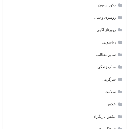
دکوراسیون
روسری و شال
رپورتاژ آگهی
زناشویی
سایر مطالب
سبک زندگی
سرگرمی
سلامت
عکس
عکس بازیگران
فرهنگ و هنر