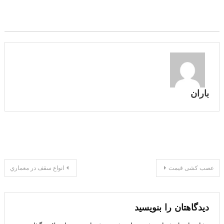
باران
راهبری
عصب کشی قیمت
انواع سقف در معماري
نوشته
دیدگاهتان را بنویسید