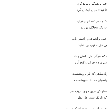
خير با همگنان ببايد کرد
تا نيفتد ميان ايشان گرد
کانچه در کفه اي بيفزايد
به دگر بيخلاف دربايد
عدل و انصاف و راستي بايد
ور خزينه تهي بود شايد
نکند هرگز اهل دانش و داد
دل مردم خراب و گنج آباد
پادشاهي که يار درويشست
پاسبان ممالک خويشست
نظر کن درين موي باريک سر
که باريک بينند اهل نظر
چو تنهاست از رشته اي کمترست