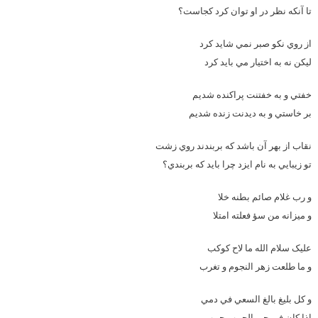
تا آنکه نظر در او توان کرد کجاست؟
از روي نکو صبر نمي شايد کرد
ليکن نه به اختيار مي بايد کرد
خفتي و به خفتنت پراکنده شديم
بر خاستي و به ديدنت زنده شديم
نقاب از بهر آن باشد که بربندند روي زشت
تو زيبايي به نام ايزد چرا بايد که بربندي؟
و رب غلام صائم بطنه خلا
و ميزانه من سؤ فعلته امتلا
عليک سلام الله ما لاح کوکب
و ما طلعت زهر النجوم و تغرب
و کل بليغ بالغ السعي في دمي
اذا کان في حي الحبيب حبيب