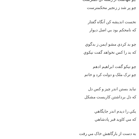
چو پر شد ز زنجير محکمترست
نخست انديشه کن آنگاه گفتار
که نامحکم بود بي اصل ديوار
چو بد کردي مشو ايمن ز بدگوي
که بد را کس نخواهد گفت نيکوي
چو نيکو گفت ابراهيم ادهم
چو ترک ملک و دولت کرد و خاتم
نبايد بستن اندر چيز و کس دل
که دل برداشتن کاريست مشکل
يکي را ديدم اندر جايگاهي
که مي کاويد قبر پادشاهي
به دست از بارگاهش خاک مي رفت