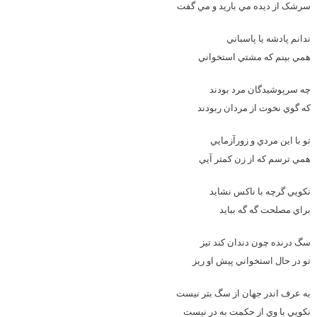
سرشک از ديده مي باريد و مي گفت
ندانم پادشه يا پاسباني
همي بينم که مشتي استخواني
چه سرپوشيدگان مرد بودند
که گوي نخوت از مردان ربودند
تو با اين مردي و زورآزمايي
همي ترسم که از زن کمتر آيي
نکويي گرچه با ناکس نشايد
براي مصلحت گه گه ببايد
سگ درنده چون دندان کند تيز
تو در حال استخواني پيش او ريز
به عرف اندر جهان از سگ بتر نيست
نکويي با وي از حکمت به در نيست