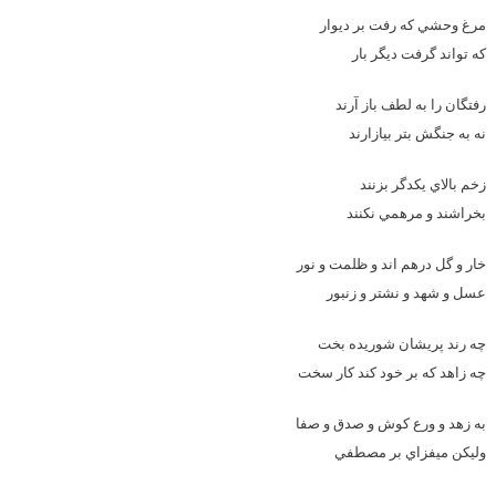
مرغ وحشي که رفت بر ديوار
که تواند گرفت ديگر بار
رفتگان را به لطف باز آرند
نه به جنگش بتر بيازارند
زخم بالاي يکدگر بزنند
بخراشند و مرهمي نکنند
خار و گل درهم اند و ظلمت و نور
عسل و شهد و نشتر و زنبور
چه رند پريشان شوريده بخت
چه زاهد که بر خود کند کار سخت
به زهد و ورع کوش و صدق و صفا
وليکن ميفزاي بر مصطفي