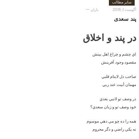
سایر مطالب
آگوست 1, 2016
باران
پند سعدی
در پند و اخلاق
اي چشم و چراغ اهل بينش
مقصود وجود آفرينش
صاحب دل لاينام قلبي
مهمان أبيت عند ربي
در وصف تو لانبي بعدي
خود وصف تو و زبان سعدي؟
همه را ده چو مي دهي موسوم
نه يکي راضي و دگر محروم