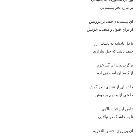
بر نيارد بجز پشيماني
اي پسنديده حيف بر درويش
از براي قبول و منصب خويش
تا دل پادشه به دست آري
حيف باشد که حق بيازاري
برگزيدندت اي گل خرم
از گلستان اصطفي آدم
حلقه اي از عبادي اندر گوش
خلعتي از يحبهم بر دوش
دامن اين قباه بالايي
تا به خاشاک در نيالايي
اي پريروي احسن التقويم