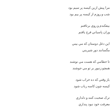
مرا پيش ازين کيسه پر سيم بود
شب و روزم از کيسه پر بيم بود
بيفکندم و روي برتافتم
وزان پاسباني فرج يافتم
اين دغل دوستان که مي بيني
مگسانند دور شيريني
تا حطامي که هست مي نوشند
همچو زنبور بر تو مي جوشند
باز وقتي که ده خراب شود
کيسه چون کاسه رباب شود
ترک صحبت کنند و دلداري
معرفت خود نبود پنداري