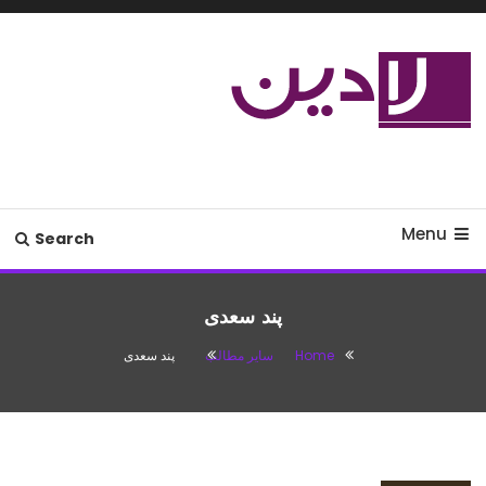
Ski
T
Conten
مدل لباس،اس ام اس جدید،مسائل
لادین
زناشویی،پزشکی،مد،دکوراسیون،آشپزی،مطالب تفریحی
Menu
Search
پند سعدی
Home
سایر مطالب
پند سعدی