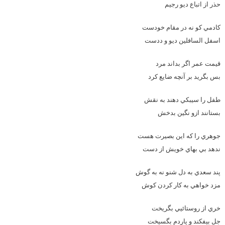
حذر از اتباع ديو رجيم
کادمي کو نه در مقام خودست
اسفل السافلين ديو و ددست
قيمت عمر اگر بداند مرد
بس بگريد بر آنچه ضايع کرد
طفل را سيبکي دهند به نقش
بستانند ازو نگين بدخش
جوهري را که اين بصيرت هست
ندهد بي بهاي خويش از دست
پند سعدي به دل شنو نه به گوش
مزد خواهي به کار کردن کوش
خري از روستائيي بگريخت
جل بيفکند و پاردم بگسيخت