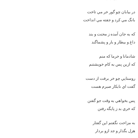
در بيابان چو گور خر مي تاخت
بانگ مي کرد و جفته مي انداخت
که به جان آمده ز محنت و بند
داغ و بيطار و بار و پشماگند
شادمانا و خرما که منم
که ازين پس به کام خويشتنم
روستايي چو خر برفت از دست
گفت اي نابکار صبرم هست
پس بخواهي به وقت جو گفتن
که خري بد ز پايگه رفتن
به مزاحت نگفتم اين گفتار
هزل بگذار و جد ازو بردار