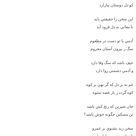
کو دل دوستان بيازارد
اين سخن را حقيقتي بايد
تا معاني به دل فرود آيد
آدمي با تو دست در مطعوم
سگ ز بيرون آستان محروم
حيف باشد که سگ وفا دارد
و آدمي دشمني روا دارد
غم نه بر دل که گر نهي بر کوه
کوه گردد ز بار غصه ستوه
جان شيرين که رنج کش باشد
تن مسکين چگونه خوش باشد؟
سخن زيد نشنوي بر عمرو