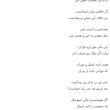
تا نداني نخست باطن امر
گر خلافي ميان ايشانست
بي خلاف اين سخن پريشانست
همه فرزند آدمند بشر
ميل بعضي به خير و بعضي شر
اين يکي مور ازو نيازارد
وان دگر سگ برو شرف دارد
همه دانند لشکر و ميران
که جواني نيايد از پيران
عذر من بر عذار من پيداست
بعد ازينم چه عذر بايد خواست؟
اگر هوشمندي مکن جمع مال
که جمعيتت را کند پايمال