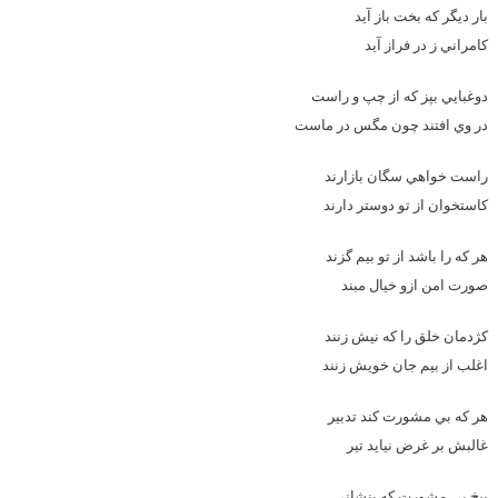
بار ديگر که بخت باز آيد
کامراني ز در فراز آيد
دوغبايي بپز که از چپ و راست
در وي افتند چون مگس در ماست
راست خواهي سگان بازارند
کاستخوان از تو دوستر دارند
هر که را باشد از تو بيم گزند
صورت امن ازو خيال مبند
کژدمان خلق را که نيش زنند
اغلب از بيم جان خويش زنند
هر که بي مشورت کند تدبير
غالبش بر غرض نيايد تير
بيخ بي مشورت که بنشاني