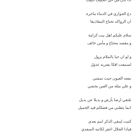
دع الجواري في الدماء ماخرة
ان الرواکد تحتاج المقاذيفا
سلام عليکم اهل بيت کرامة
و مقصد محتاج و مأمن خائف
و لو ان حبا بالملام يزول
لسمعت افکا يفتريه عذول
تبعته العيون حيث تمشي
و علي مثله من العين يخشي
تلتقي ارضا بأرض و بديلا عن بديل
انما يثقلني من فضلکم قيد الجميل
کتبت ليبقي الذکر امم بعدي
فياذا الجلال اغفر لکاتبه السعدي