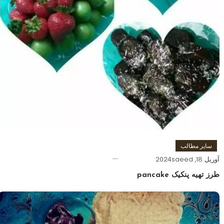
سایر مطالب
آوریل 18, 2024
saeed
طرز تهیه پنکیک pancake