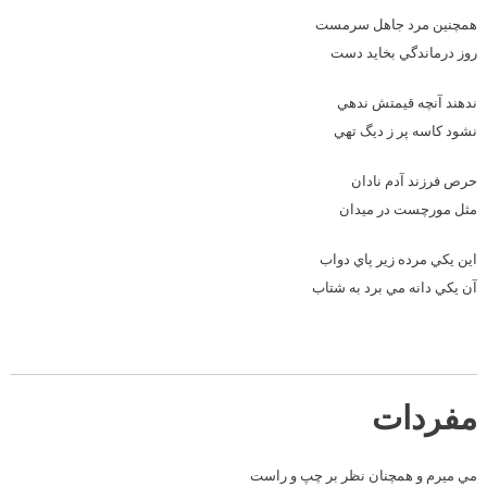
همچنين مرد جاهل سرمست
روز درماندگي بخايد دست
ندهند آنچه قيمتش ندهي
نشود کاسه پر ز ديگ تهي
حرص فرزند آدم نادان
مثل مورچست در ميدان
اين يکي مرده زير پاي دواب
آن يکي دانه مي برد به شتاب
مفردات
مي ميرم و همچنان نظر بر چپ و راست