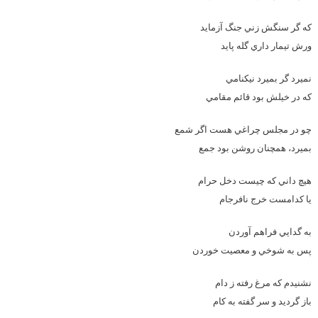
که گر سنگش زني جنگ آزمايد
ورش تيمار داري گله پايد
نميرد گر بميرد نيکنامي
که در خيلش بود قائم مقامي
چو در مجلس چراغي هست اگر شمع
بميرد، همچنان روشن بود جمع
هيچ داني که چيست دخل حرام
يا کدامست خرج نافرجام
به گدايي فراهم آوردن
پس به شوخي و معصيت خوردن
نشنيدم که مرغ رفته ز دام
باز گرديد و سر گفته به کام