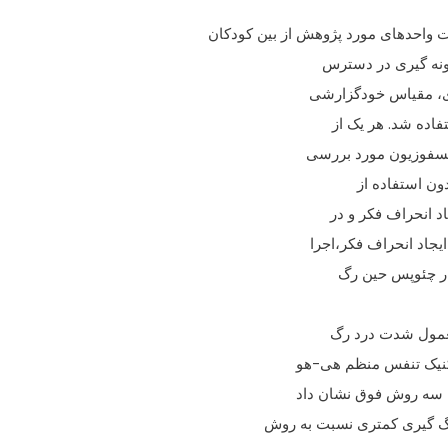
کودکان
مونه گيری در دسترس
ی، مقياس خودگزارشی
اده شد. هر يک از
انسفوزيون مورد بررسی
ون استفاده از
د انحراف فکر و در
جاد انحراف فکر،اجرا
ار چئوپس حين رگ
 معمول شدت درد رگ
تکنيک تنفس منظم هی-هو
 سه روش فوق نشان داد
 گيری کمتری نسبت به روش