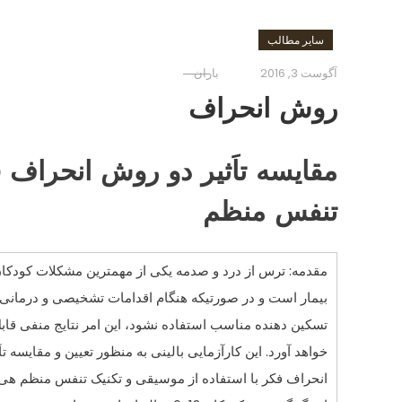
سایر مطالب
آگوست 3, 2016
باران
روش انحراف
مقايسه تاَثير دو روش انحراف 
تنفس منظم
مقدمه: ترس از درد و صدمه يکی از مهمترين مشکلات
کودکا
بيمار است و در صورتيکه هنگام اقدامات تشخيصی و درمانی 
تسکين دهنده مناسب استفاده نشود، اين امر نتايج منفی قابل 
خواهد آورد. اين کارآزمايی بالينی به منظور تعيين و مقايسه تا
انحراف فکر با استفاده از موسيقی و تکنيک تنفس منظم ه