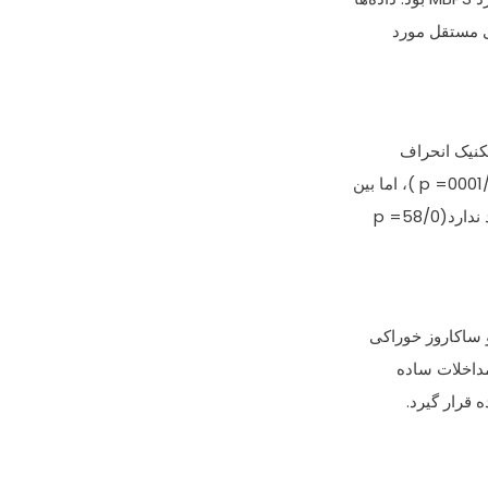
تکنيک انحراف
58/0= p
 ساکاروز خوراکی
مداخلات ساده
 قرار گيرد.