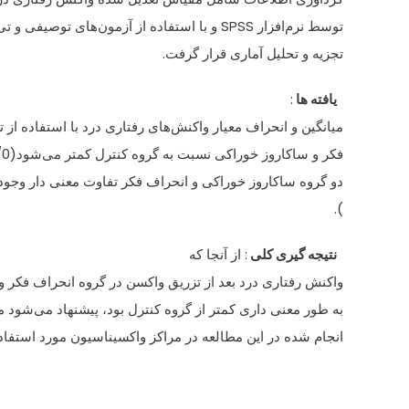
توسط نرم‌افزار SPSS و با استفاده از آزمون‌های توصيفی و تی مستقل مورد
تجزيه و تحليل آماری قرار گرفت.
يافته ها
:
ميانگين و انحراف معيار واکنش‌های رفتاری درد با استفاده از 
فکر و ساکاروز خوراکی نسبت به گروه کنترل کمتر می‌شود(0001/0= p )، اما بين
دو گروه ساکاروز خوراکی و انحراف فکر تفاوت معنی دار وجود ندارد(
).
نتيجه گيری کلی
: از آنجا که
واکنش رفتاری درد بعد از تزريق واکسن در گروه انحراف فکر و
به طور معنی داری کمتر از گروه کنترل بود، پيشنهاد می‌شود 
انجام شده در اين مطالعه در مراکز واکسيناسيون مورد استفاده