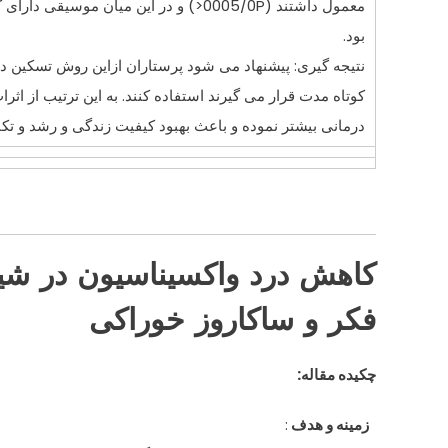
معمول داشتند (0005/0P<) و در اين ميان موسيقی دارای کمترين شدت درد
بود.
نتيجه گيری: پيشنهاد می شود پرستاران ازاين روش تسکين د
کوتاه مدت قرار می گيرند استفاده کنند. به اين ترتيب از اثر
درمانی بيشتر نموده و باعث بهبود کيفيت زندگی و رشد و تک
کاهش درد واکسيناسيون در شي
فکر و ساکاروز خوراکی
چکيده مقاله:
زمينه و هدف
: