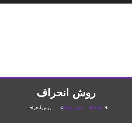
شپزی،مطالب تفریحی
روش انحراف
Home
سایر مطالب
روش انحراف