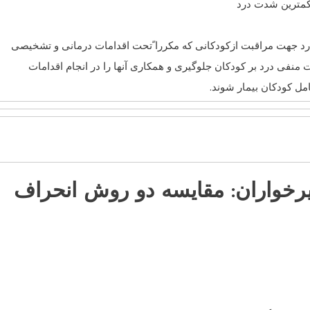
رد جهت مراقبت از
کودکان
ی که مکررا ًتحت اقدامات درمانی و تشخيصی
ات منفی درد بر
کودکان
جلوگيری و همکاری آنها را در انجام اقدامات
امل
کودکان
بيمار شوند.
رخواران: مقايسه دو روش انحراف