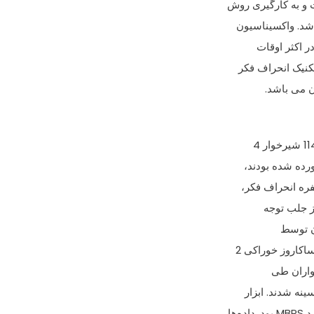
 و به کارگيری روش
شد. واکسيناسيون
ر اکثر اوقات
تکنيک انحراف فکر
ن می باشد.
رده شده بودند،
ز جلب توجه
واران طی
نه شدند. ابزار
ها