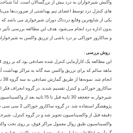
واکنش شيرخواران به درد بيش از بزرگسالان است. لذا شناخت
های کنترل درد توسط اعضای تيم بهداشتی از ضرورت‌ها می‌با
يکی از شايع‌ترين وقايع دردناک دوران شيرخواری می باشد که د
بدون اداره درد انجام می‌شود. هدف اين مطالعه بررسی تأثير 
و ساکاروز خوراکی بر درد ناشی از تزريق واکسن به شيرخوارا
روش بررسی
:
اين مطالعه يک کارآزمايی کنترل شده تصادفی بود که بر روی 114 شيرخوار 4
ماهه سالم که برای تزريق واکسن سه گانه به مراکز بهداشت آو
انجام شد. نمونه‌ها از طريق گمارش تصادفی به سه گروه 38 نفره انحراف فکر،
ساکاروز خوراکی و کنترل تقسيم شدند. در گروه انحراف فکر ا
شيرخوار به جغجغه 30 ثانيه قبل تا 15 ثانيه بعد از واکسيناسيون توسط
پژوهشگر استفاده شد. در گروه ساکاروز خوراکی 2 سی سی ساکاروز خوراکی 2
دقيقه قبل از واکسيناسيون تجويز شد و در گروه کنترل، شيرخ
واکسيناسيون طبق روال معمول مراکز فوق، بر روی تخت واکسي
گردآوری اطلاعات شامل مقياس تعديل شده واکنش رفتاری درد MBPS بود. داده‌