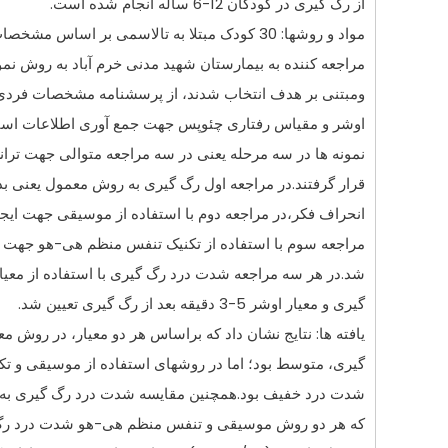
از رگ گيری در
کودکان
12-6 ساله انجام شده است.
مواد و روشها: 30 کودک مبتلا به تالاسمی بر اساس مشخصات واحدهای مورد پژوهش از بين
مراجعه کننده به بيمارستان شهيد مدنی خرم آباد به روش ن
ومبتنی بر هدف انتخاب شدند، از پرسشنامه مشخصات فرد
اوشر و مقياس رفتاری چئوپس جهت جمع آوری اطلاعات استف
نمونه ها در سه مرحله يعنی در سه مراجعه متوالی جهت تر
قرار گرفتند.در مراجعه اول رگ گيری به روش معمول يعنی بد
انحراف فکر،در مراجعه دوم با استفاده از موسيقی جهت ايجا
مراجعه سوم با استفاده از تکنيک تنفس منظم هی-هو جهت اي
شد.در هر سه مراجعه شدت درد رگ گيری با استفاده از معي
گيری و معيار اوشر 5-3 دقيقه بعد از رگ گيری تعيين شد.
يافته ها: نتايج نشان داد که براساس هر دو معيار، در روش
گيری، متوسط بود؛ اما در روشهای استفاده از موسيقی و 
شدت درد خفيف بود.همچنين مقايسه شدت درد رگ گيری به
که هر دو روش موسيقی و تنفس منظم هی-هو شدت درد رگ