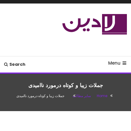
Ski
T
Conten
مدل لباس،اس ام اس جدید،مسائل
لادین
زناشویی،پزشکی،مد،دکوراسیون،آشپزی،مطالب تفریحی
Menu
Search
جملات زیبا و کوتاه درمورد ناامیدی
Home
سایر مطالب
جملات زیبا و کوتاه درمورد ناامیدی
سایر مطالب
آگوست 1, 2016
باران
جملات زیبا و کوتاه درمورد ناامیدی