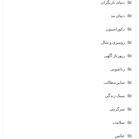
دنیای بازیگران
دنیای مد
دکوراسیون
روسری و شال
رپورتاژ آگهی
زناشویی
سایر مطالب
سبک زندگی
سرگرمی
سلامت
عکس