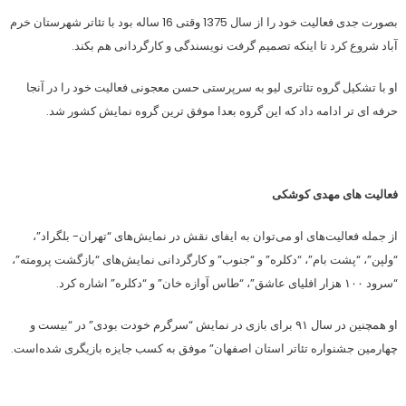
بصورت جدی فعالیت خود را از سال 1375 وقتی 16 ساله بود با تئاتر شهرستان خرم
آباد شروع کرد تا اینکه تصمیم گرفت نویسندگی و کارگردانی هم بکند.
او با تشکیل گروه تئاتری لیو به سرپرستی حسن معجونی فعالیت خود را در آنجا
حرفه ای تر ادامه داد که این گروه بعدا موفق ترین گروه نمایش کشور شد.
فعالیت های مهدی کوشکی
از جمله فعالیت‌های او می‌توان به ایفای نقش در نمایش‌های “تهران- بلگراد”،
“ولپن”، “پشت بام”، “دکلره” و “جنوب” و کارگردانی نمایش‌های “بازگشت پرومته”،
“سرود ۱۰۰ هزار افلیای عاشق”، “طاس آوازه خان” و “دکلره” اشاره کرد.
او همچنین در سال ۹۱ برای بازی در نمایش “سرگرم خودت بودی” در “بیست و
چهارمین جشنواره تئاتر استان اصفهان” موفق به کسب جایزه بازیگری شده‌است.