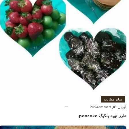
سایر مطالب
آوریل 18, 2024
saeed
طرز تهیه پنکیک pancake