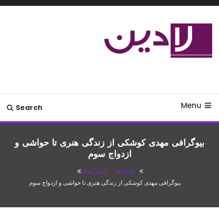
Ski
T
Conten
مدل لباس،اس ام اس جدید،مسائل
لادین
زناشویی،پزشکی،مد،دکوراسیون،آشپزی،مطالب تفریحی
Menu
Search
بیوگرافی مهدی کوشکی از زندگی هنری تا حواشی و
ازدواج سوم
Home
سایر مطالب
بیوگرافی مهدی کوشکی از زندگی هنری تا حواشی و ازدواج سوم