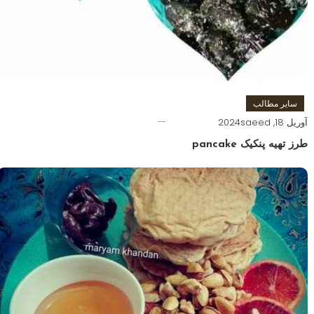
سایر مطالب
آوریل 18, 2024
saeed
طرز تهیه پنکیک pancake