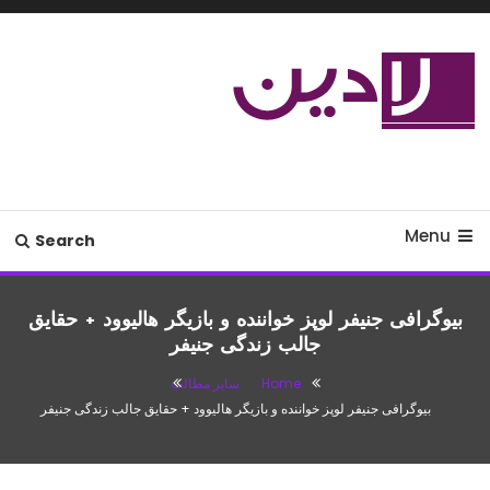
Ski
T
Conten
مدل لباس،اس ام اس جدید،مسائل
لادین
زناشویی،پزشکی،مد،دکوراسیون،آشپزی،مطالب تفریحی
Menu
Search
بیوگرافی جنیفر لوپز خواننده و بازیگر هالیوود + حقایق
جالب زندگی جنیفر
Home
سایر مطالب
بیوگرافی جنیفر لوپز خواننده و بازیگر هالیوود + حقایق جالب زندگی جنیفر