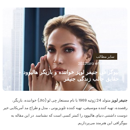
سایر مطالب
آوریل 18, 2022
tara erfani
بیوگرافی جنیفر لوپز خواننده و بازیگر هالیوود +
حقایق جالب زندگی جنیفر
جنیفر لوپز
متولد 24 ژوئیه 1969 با نام مستعار جِی لو (Jlo) خواننده، بازیگر،
رقصنده، تهیه کننده موسیقی، تهیه کننده تلویزیونی ، مدل و طراح مد آمریکایی خیر
دوست داشتنی دنیای هالیوود را کمتر کسی است که نشناسد. در این مقاله به
بیوگرافی این هنرمند می‌پردازیم.