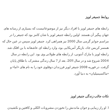
روابط جمیفر لوپز
رابطه های جنیفر لوپز با افراد دیگر نیز از موضوعاتیست که بسیاری از رسانه های
جهان پیگیر آن هستند. اولین رابطه جنیفر لوپز با شان کامز بود که جنیفر را در
مراسم جوایز گرمی سال 2000 نیز همراهی کرد. جنیفر لوپز سپس در عین حال که
همسر کریس جاد، بازیگر آمریکایی بود، وارد رابطه ای عاشقانه با بن افلک شد.
رابطه لوپز با مارک آنتونی، از رابطه های طولانی وی بود. این رابطه در سال
2004 شروع شد و در سال 2011، بعد از 7 سال زندگی مشترک، با طلاق پایان
گرفت. در فوریه 2008 جنیفر لوپز فرزندان دوقلوی خود را به نام های «اما» و
«ماکسیمیلیان» به دنیا آورد.
نکات جالب زندگی جنیفر لوپز
1. او راز زیبایی و جوان ماندنش را نخوردن مشروبات الکلی و کافئین و نکشیدن