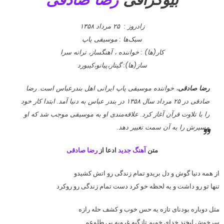
بیوگرافی
رضا صادقی
زادروز : ۲۵ مرداد ۱۳۵۸
سبک‌ها : موسیقی پاپ
کار(ها) : خواننده ، آهنگساز، ترانه سرا
ساز(ها): گیتار،پیانو،کیبورد
رضا صادقی
، خواننده موسیقی پاپ ایرانی اهل بندرعباس است. رضا
صادقی در ۲۵ مرداد سال ۱۳۵۸ در بندر عباس به دنیا آمد. ابتدا کار خود
را با تلاوت قرآن آغاز کرد. علاقه‌مندی او به موسیقی موجب شد که او
مسیرش را به آن سمت تغییر دهد.
متن
آهنگ جدید
ادعا از
رضا صادقی
از همه دنیا گوش و دل بریدو تمام زندگی رو اتش کشیدو
تنها تو رو داشت و یه لحظه خو کرد دست تمام زندگی رو روکرد
مثل دوباره بودنای تازه یه حس خوب و کشف حله رازه
سرخوش لبخند خدای خوبم تازگیه غروبه بی طلوعم