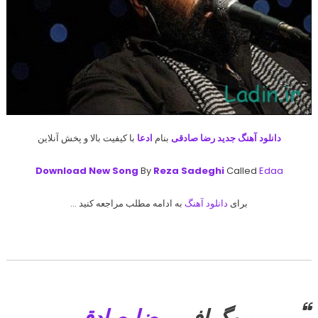
دانلود آهنگ جدید
رضا صادقی
بنام
ادعا
با کیفیت بالا و پخش آنلاین
Download New Song
By
Reza Sadeghi
Called
Edaa
برای
دانلود آهنگ
به ادامه مطلب مراجعه کنید …