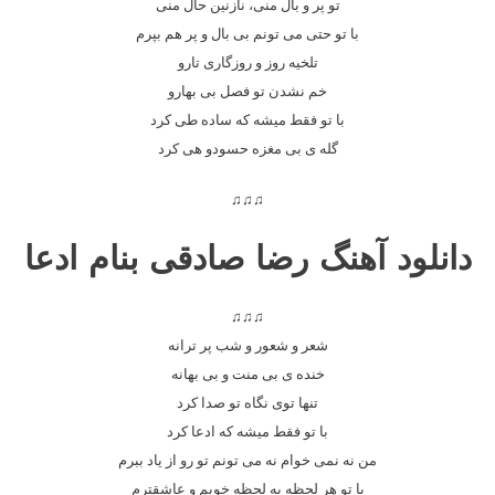
تو پر و بال منی، نازنین حال منی
با تو حتی می تونم بی بال و پر هم بپرم
تلخیه روز و روزگاری تارو
خم نشدن تو فصل بی بهارو
با تو فقط میشه که ساده طی کرد
گله ی بی مغزه حسودو هی کرد
♫♫♫
دانلود آهنگ رضا صادقی بنام ادعا
♫♫♫
شعر و شعور و شب پر ترانه
خنده ی بی منت و بی بهانه
تنها توی نگاه تو صدا کرد
با تو فقط میشه که ادعا کرد
من نه نمی خوام نه می تونم تو رو از یاد ببرم
با تو هر لحظه به لحظه خوبم و عاشقترم