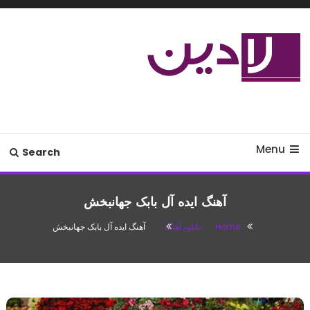
Ski
T
Conten
مدل لباس،اس ام اس جدید،مسائل
لادین
زناشویی،پزشکی،مد،دکوراسیون،آشپزی،مطالب تفریحی
Menu
Search
آهنگ ایده آل بابک جهانبخش
Home
دانلود آهنگ
آهنگ ایده آل بابک جهانبخش