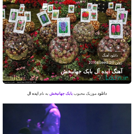
دانلود آهنگ
ژوئن 20, 2016
saeed
آهنگ ایده آل بابک جهانبخش
دانلود
موزیک محبوب
بابک جهانبخش
به نام
ایده ال