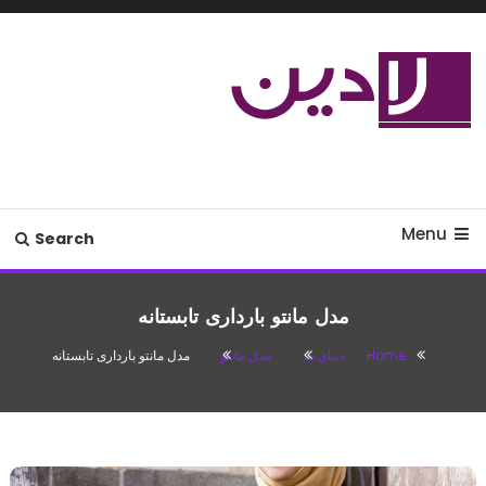
Ski
T
Conten
مدل لباس،اس ام اس جدید،مسائل
لادین
زناشویی،پزشکی،مد،دکوراسیون،آشپزی،مطالب تفریحی
Menu
Search
مدل مانتو بارداری تابستانه
Home
دنیای مد
مدل مانتو
مدل مانتو بارداری تابستانه