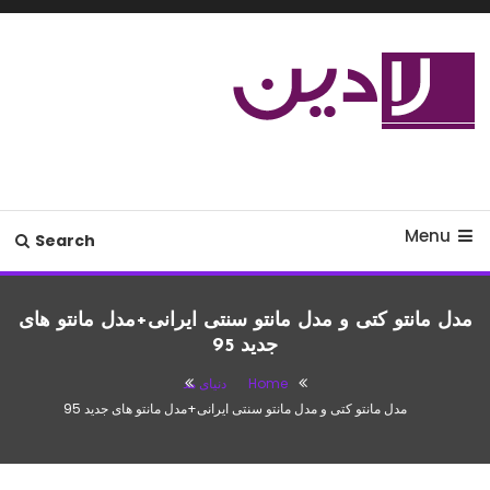
Ski
T
Conten
مدل لباس،اس ام اس جدید،مسائل
لادین
زناشویی،پزشکی،مد،دکوراسیون،آشپزی،مطالب تفریحی
Menu
Search
مدل مانتو کتی و مدل مانتو سنتی ایرانی+مدل مانتو های
جدید 95
Home
دنیای مد
مدل مانتو کتی و مدل مانتو سنتی ایرانی+مدل مانتو های جدید 95