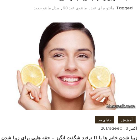
Tagged
مانتو برای عید
,
مانتوی عید 98
,
مدل مانتو جدید
آموزش
دنیای مد
اکتبر 13, 2017
saeed
زیبا شدن خانم ها با 11 ترفند شگفت انگیز – حقه هایی برای زیبا شدن