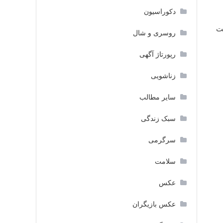
دکوراسیون
ت
روسری و شال
رپورتاژ آگهی
زناشویی
سایر مطالب
سبک زندگی
سرگرمی
سلامت
عکس
عکس بازیگران