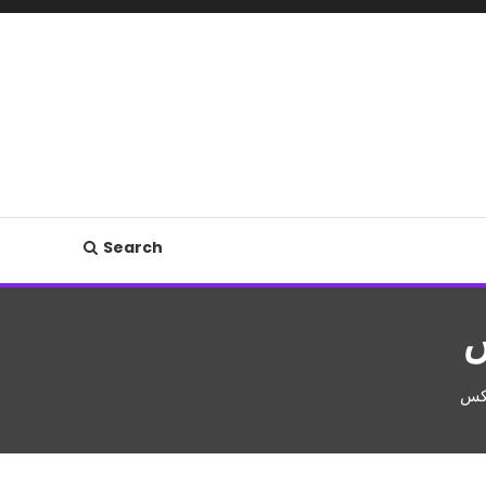
Search
س
عکس