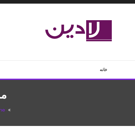
Ski
T
Conten
مدل لباس،اس ام اس جدید،مسائل زناشویی،پزشکی،مد،دکوراسیون،آ
لادین
خانه
مد
me