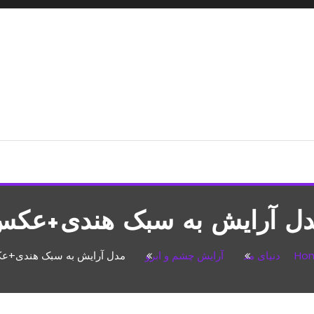
شپزی،مطالب تفریحی
ل آرایش به سبک هندی+عک
Ho
دنیای مد
آرایش چشم و ابرو
مدل آرایش به سبک هندی+