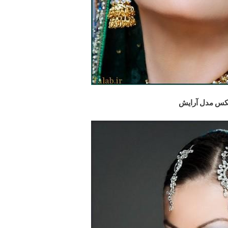
س مدل آرایش