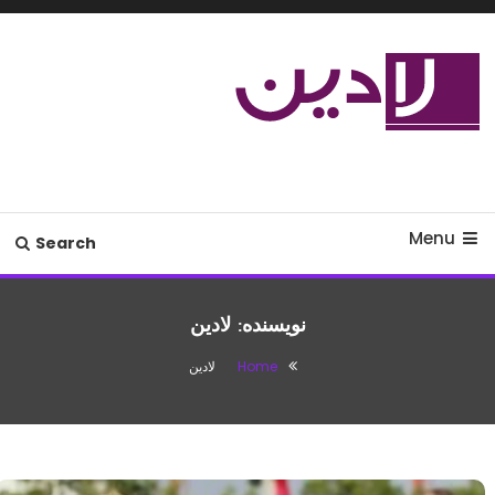
Ski
T
Conten
مدل لباس،اس ام اس جدید،مسائل
لادین
زناشویی،پزشکی،مد،دکوراسیون،آشپزی،مطالب تفریحی
Menu
Search
نویسنده:
لادین
Home
لادین