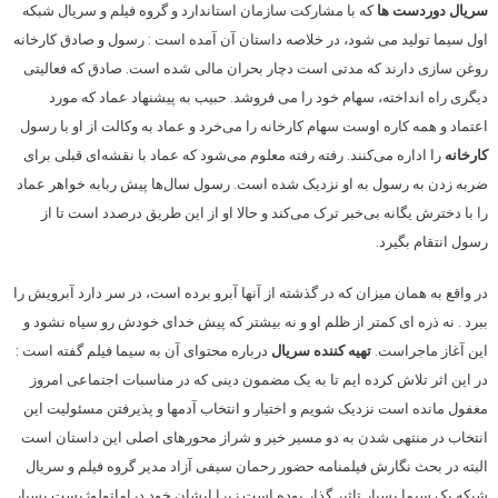
سریال دوردست ها
که با مشارکت سازمان استاندارد و گروه فیلم و سریال شبکه
اول سیما تولید می شود، در خلاصه داستان آن آمده است : رسول و صادق کارخانه
روغن سازی دارند که مدتی است دچار بحران مالی شده است. صادق که فعالیتی
دیگری راه انداخته، سهام خود را می ‌فروشد. حبیب به پیشنهاد عماد که مورد
اعتماد و همه کاره اوست سهام کارخانه را می‌خرد و عماد به وکالت از او با رسول
کارخانه
را اداره می‌کنند. رفته رفته معلوم می‌شود که عماد با نقشه‌ای قبلی برای
ضربه زدن به رسول به او نزدیک شده است. رسول سال‌ها پیش ربابه خواهر عماد
را با دخترش یگانه بی‌خبر ترک می‌کند و حالا او از این طریق درصدد است تا از
رسول انتقام بگیرد.
در واقع به همان میزان که در گذشته از آنها آبرو برده است، در سر دارد آبرویش را
ببرد . نه ذره ای کمتر از ظلم او و نه بیشتر که پیش خدای خودش رو سیاه نشود و
این آغاز ماجراست.
تهیه کننده سریال
درباره محتوای آن به سیما فیلم گفته است :
در این اثر تلاش کرده ایم تا به یک مضمون دینی که در مناسبات اجتماعی امروز
مغفول مانده است نزدیک شویم و اختیار و انتخاب آدمها و پذیرفتن مسئولیت این
انتخاب در منتهی شدن به دو مسیر خیر و شراز محورهای اصلی این داستان است
البته در بحث نگارش فیلمنامه حضور رحمان سیفی آزاد مدیر گروه فیلم و سریال
شبکه یک سیما بسیار تاثیر گذار بوده است زیرا ایشان خود دراماتولوژیست بسیار