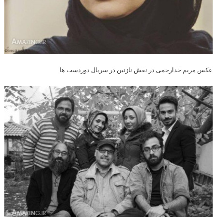
عکس مریم خدارحمی در نقش نازنین در سریال دوردست ها