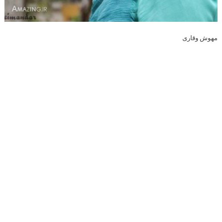
مهوش وقاری
معصومه کریمی ایفاگر
نقش مهندس صبوحی
در
سریال دوردست ها
عکس پویا مهدوی زاده
بازیگر
تصاویر,خلاصه داستان و عکس
بازیگران سریال دوردست ها