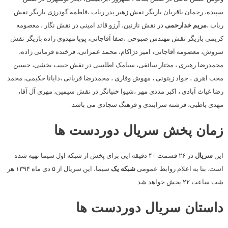
سپیده، رحمان باقریان بازیگر نقش زهیر پدر رباب ،فاطمه گودرزی بازیگر نقش
رباب ،
مریم خدارحمی
در نقش نازنین، آرزو قائد امینی در نقش نگار ، معصومه
کریمی بازیگر نقش مهندس صبوحی ،صفا آقاجانی، پویا مهدوی زاده بازیگر نقش
سروش، معصومه آقاجانی، امیر دژاکام، محمد عمرانی، فرخنده فرمانی زاده،
محمدرضا رهبری ، مختار سائقی، سیامک اطلسی در نقش حبیب بخشی، حسین
محب اهری ، جواد زیتونی ، مهوش وقاری ، محمدرضا قربانی ،دایانا حکیمی، محمد
رضا غیاث آبادی ، اکبر مددی مهر ،شیوا خنیانگر در نقش سیمین، مهری آل آقا،
مهدی باطبی، فرشته سرابندی و فرهنگ سجادی می باشد.
زمان پخش سریال دوردست ها
این
سریال
در ۲۶ قسمت ۴۰ دقیقه ایی برای پخش از شبکه اول سیما تهیه شده
است. بنا به اعلام روابط عمومی
شبکه یک
سیما، این سریال از ۵ دی ماه ۱۳۹۴ هر
شب ساعت ۲۲ پخش خواهد شد.
داستان سریال دوردست ها