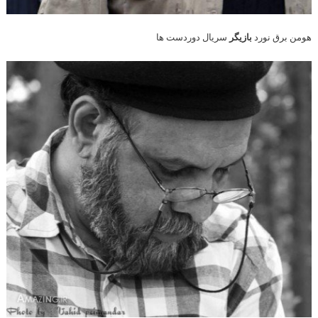
هومن برق نورد
بازیگر
سریال دوردست ها