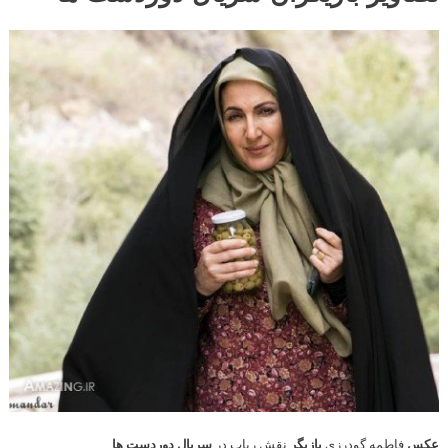
عکس
فاطمه گودرزی
بازیگر
نقش رباب در
سریال دوردست ها