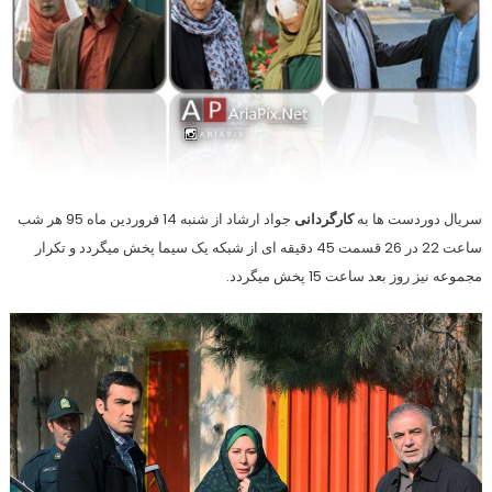
/ مریم خدارحمی در نقش نازنین / آرزو واعظ امینی در نقش نگار / شیوا خسرو
مهر در نقش دکتر صبوحی / رحمان باقریان در نقش زهیر / شهروز ابراهیمی در
نقش بهرام / محمد غیاث آبادی در نقش مراد / آیلار نوشهری در نقش سپیده /
مهدی نبوی در نقش حمید / مهری آل آقا در نقش آذر / پویا مهدوی زاده در نقش
سروش و کوروش سلیمانی در نقش امیر