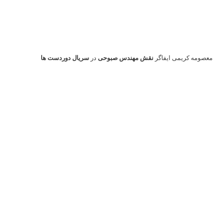
+ زمان پخش مجموعه
سریال دوردست ها به
کارگردانی
جواد ارشاد از شنبه 14 فروردین ماه 95 هر شب
ساعت 22 در 26 قسمت 45 دقیقه ای از شبکه یک سیما پخش میگردد و تکرار
مجموعه نیز روز بعد ساعت 15 پخش میگردد.