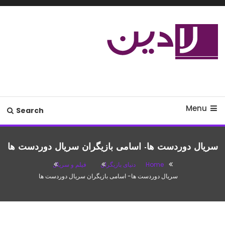
Ski
T
Conten
مدل لباس،اس ام اس جدید،مسائل
لادین
زناشویی،پزشکی،مد،دکوراسیون،آشپزی،مطالب تفریحی
Menu
Search
سریال دوردست ها- اسامی بازیگران سریال دوردست ها
Home
دنیای بازیگران
فیلم و سریال
سریال دوردست ها- اسامی بازیگران سریال دوردست ها