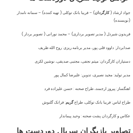
جواد ارشاد (
کارگردان
) – فریبا بانک توکلی ( تهیه کننده) – سمانه نامدار
(نویسنده)
فریدون شیردل ( مدیر تصویر برداری) – محمد نورانی ( تصویر بردار )
صدابردار: داوود قلی پور، مدیر برنامه ریزی: روح الله ظریف
دستیاران کارگردان: میثم نجفی، مجتبی صدیقی، نوشین لکزی
مدیر تولید: مجید نصیری، تدوین: علیرضا کمال پور
اهنگساز: پیروز ارجمند، طراح صحنه : حسن علیزاده فرد
طراح لباس: فریبا بانک توکلی، طراح
گریم
: فرانک گلنوش
عکاس و کارگردان پشت صحنه : وحید پیماندار
تصاویر بازیگران سریال دوردست ها