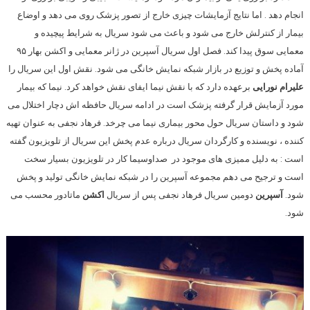
انجام دهد . اما نتایج آزمایشات چیزی خارج از تصور پزشک روی می دهد و اوضاع
بیمار از کنترلش خارج می شود و باعث می شود سریال به شرایط پیچیده و
معمایی سوق پیدا کند. فصل اول سریال آسپرین در ژانر معمایی و اکشن بهار ۹۵
آماده پخش و توزیع در بازار شبکه نمایش خانگی می شود. نقش اول این سریال را
علیرام نورایی
برعهده دارد که با نقش نیما ایفای نقش خواهد کرد. نیما که بیمار
مورد آزمایش قرار گرفته پزشک است در ادامه سریال حافظه اش دچار اختلال می
شود و داستان سریال حول محور بیماری نیما می چرخد. فرهاد نجفی به عنوان تهیه
کننده ، نویسنده و کارگردان سریال درباره عدم پخش این سریال از تلویزیون گفته
است : به دلیل ممیزی های موجود در صداوسیما کار در تلویزیون بسیار سخت
است و ترجیح می دهم مجموعه آسپرین را در شبکه نمایش خانگی تولید و پخش
شود.
آسپرین
دومین سریال فرهاد نجفی پس از سریال
اکشن
ماتادور محسب می
شود.