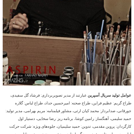
عوامل تولید سریال آسپرین
عبارتند از مدیر تصویربرداری: فرشاد گل سفیدی،
طراح گریم: عظیم فراین، طراح صحنه: امیرحسین حداد، طراح لباس: گلاره
جورقانی، صدابردار: محمد کیان ارثی، مشاور فیلمنامه: مریم بهرامی، مدیر تولید:
حمید سلیمی، آهنگساز: رامین کوشا، برنامه ریز: رضا سخایی، دستیار اول
کارگردان: پروین مقدمی، تدوین: حمید سلیمیان، جلوه‌های ویژه: شرکت حرکت