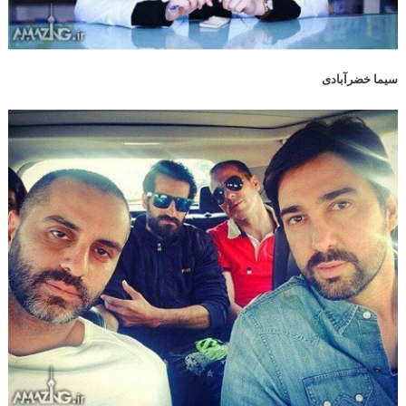
سیما خضرآبادی