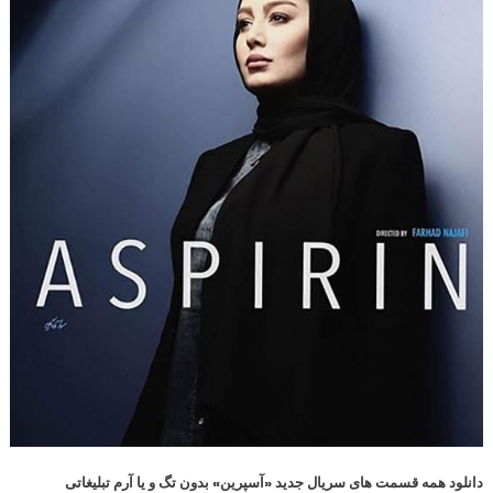
دانلود همه قسمت های سریال جدید «آسپرین» بدون تگ و یا آرم تبلیغاتی