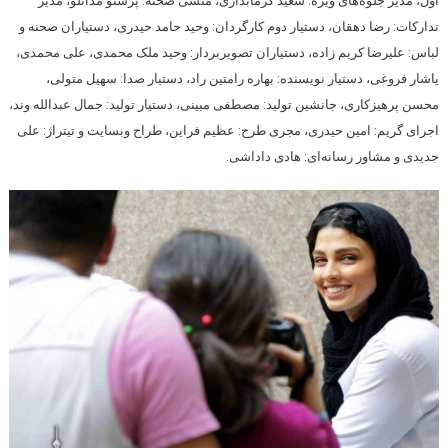
اول، مدیر جلوه‌های ویژه: سعید گرمابداری، منشی صحنه: پرستو مدانلو، مدیر
تدارکات: رضا دهقان، دستیار دوم کارگردان: وحید حامد حیدری، دستیاران صحنه و
لباس: علیرضا کریم زاده، دستیاران تصویربردار: وحید ملک محمدی، علی محمدی،
یاشار فروغی، دستیار نویسنده: بهاره رامتین راد، دستیار صدا: سهیل متولی،
محسن پرهیزکاری، جانشین تولید: مصطفی مبینی، دستیار تولید: جمال عبدالله وند،
اجرای گریم: امین حیدری، مجری طرح: عظیم فراین، طراح وبسایت و تیتراژ: علی
جدیدی و مشاور رسانه‌ای: هادی داداشی.