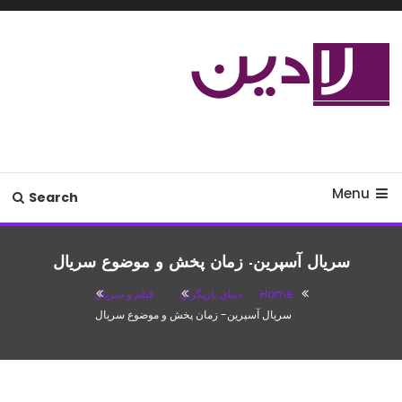
Ski
T
Conten
مدل لباس،اس ام اس جدید،مسائل
لادین
زناشویی،پزشکی،مد،دکوراسیون،آشپزی،مطالب تفریحی
Menu
Search
سریال آسپرین- زمان پخش و موضوع سریال
Home
دنیای بازیگران
فیلم و سریال
سریال آسپرین- زمان پخش و موضوع سریال