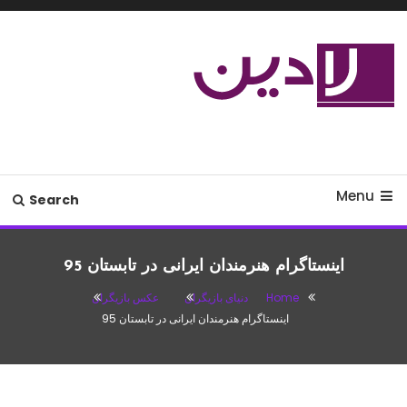
Ski
T
Conten
مدل لباس،اس ام اس جدید،مسائل
لادین
زناشویی،پزشکی،مد،دکوراسیون،آشپزی،مطالب تفریحی
Menu
Search
اینستاگرام هنرمندان ایرانی در تابستان 95
Home
دنیای بازیگران
عکس بازیگران
اینستاگرام هنرمندان ایرانی در تابستان 95