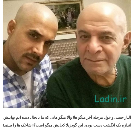
الناز حبیبی و غولِ مرحله آخرِ میگو ها! والا میگو هایی که ما تابحال دیده ایم نهایتش
اندازه یک انگشت دست بوده، این گودزیلا کجایش میگو است؟! شاخک ها را ببینید!