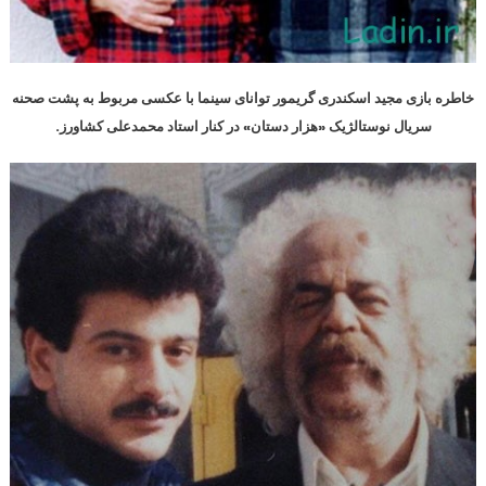
خاطره بازی مجید اسکندری گریمور توانای سینما با عکسی مربوط به پشت صحنه
سریال نوستالژیک «هزار دستان» در کنار استاد محمدعلی کشاورز.