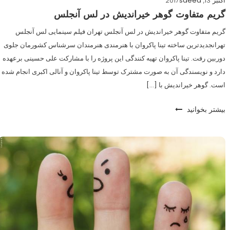
اکتبر 13, 2017
saeed
گریم متفاوت گوهر خیراندیش در لس آنجلس
گریم متفاوت گوهر خیراندیش در لس آنجلس تهران فیلم سینمایی لس آنجلس
تهرانجدیدترین ساخته تینا پاکروان با هنرمندی هنرمندان سرشناس کشورمان جلوی
دوربین رفت. تینا پاکروان تهیه کنندگی این پروژه را با مشارکت علی حسینی برعهده
دارد و نویسندگی آن به صورت مشترک توسط تینا پاکروان و آنالی اکبری انجام شده
است. گوهر خیراندیش با […]
بیشتر بخوانید