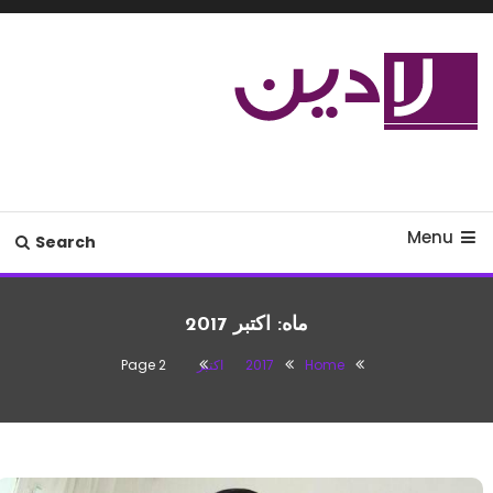
Ski
T
Conten
مدل لباس،اس ام اس جدید،مسائل
لادین
زناشویی،پزشکی،مد،دکوراسیون،آشپزی،مطالب تفریحی
Menu
Search
ماه:
اکتبر 2017
Home
2017
اکتبر
Page 2