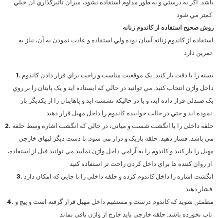
باشد. اگر به درستي و به طور مداوم استفاده نشود، ميزان تاثيرگذاري آن خيلي
کمتر مي شود.
روش صحيح استفاده از کاندوم زنانه
استفاده از کاندوم زنانه آسان بوده ولي استفاده و عادت نمودن به آن، نياز به
تمرين دارد.
بسته را با دقت باز کنيد. يک موقعيت مناسب و راحت براي قرار دادن کاندوم
1.
داخل واژن انتخاب کنيد. مي توانيد در حالي که ايستاده ايد و يک پايتان را بر روي
يک صندلي قرار داده ايد، و يا در حاليکه تشسته ايد و پاهايتان را از يکديگر باز
نموده ايد و حتي در حالت خوابيده کاندوم را داخل مهبل قرار دهيد.
حلقه داخلي را با انگشت شست و مياني، در حالي که انگشت اشاره وسط حلقه
2.
مي باشد، فشار دهيد. حلقه باريک و دراز مي شود. با دست ديگر لبهاي خارجي
مهبل را باز کنيد و کاندوم را به آرامي داخل واژن نماييد.مي توانيد قبل از استفاده،
از روان کننده ها براي داخل کردن راحت تر استفاده کنيد.
انگشت اشاره را داخل کاندوم کرده و حلقه داخلي را تا جايي که امکان دارد
3.
فشار دهيد.
مطمئن شويد که کاندوم درست و مستقيم داخل مهبل قرار گرفته است و پيچ و
4.
تاب نخورده باشد. حلقه خارجي بايد خارج از واژن باقي بماند.