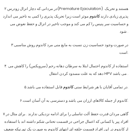
۲.در مردانی که دچار انزال زودرس(Premature Ejaculation) هستند و تحریک
پذیری زیادی دارند
کاندوم
موثر است زیرا تحریک پذیری را کمی به تاخیر می اندازد
و حساسیت سر پنیس را کم می کند و موجب تاخیر در انزال و حفظ نعوض می
شود .
۳.در صورت وجود حساسیت زن نسبت به مایع منی مرد کاندوم روش مناسبی
است.
۴. استفاده از کاندوم احتمال ابتلا به سرطان دهانه رحم (سرویکس) را کاهش می
دهد که به علت مسدود کردن انتقال HPV می باشد .
قابل استفاده می باشد.
۵.در تمامی آقایان با هر شرایط سنی
کاندوم
۶.کاندوم از جمله کالاهای ارزان می باشد و دسترسی به آن آسان است.
۷.گاهی مردان قدرت حفظ آلت تناسلی را برای ادامه نزدیکی ندارند . برای مثال در
افراد پیر یا کسانی که اعمال جراحی در قسمت تحتانی شکم داشته اند با استفاده
از کاندوم در این افراد قسمت حلقه ای انتهای کاندوم به صورت یک تورنیکه ضعیف