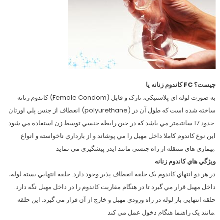
کاندوم زنانه يا FC چيست؟
کاندوم زنانه (Female Condom) به صورت لوله اي پلاستيکي، نازک و قابل
انعطاف از جنس پلي اورتان (polyurethane) ساخته شده است که طول آن در
حدود 17 سانتيمتر مي باشد که در حين رابطه جنسي توسط زن استفاده مي شود.
اين نوع کاندوم کاملا داخل مهبل را مي پوشاند و از بارداري ناخواسته و انواع
بيماري هاي منتقله ار راه جنسي مانند ايدز پيشگيري مي نمايد.
ويژگي هاي کاندوم زنانه
در هر دو انتهاي کاندوم يک حلقه انعطاف پذير وجود دارد. حلقه انتهايي بسته لوله،
داخل مهبل قرار مي گيرد تا در هنگام مقاربت کاندوم را در داخل مهبل نگه دارد.
حلقه انتهايي باز لوله در راه ورودي مهبل و خارج از آن قرار مي گيرد. اين حلقه
مانند يک راهنما هنگام دخول عمل مي کند.