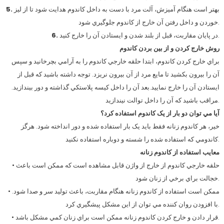
بهتر است هنگام آميزش، آلت مرد با دست به داخل کاندوم هدايت شود تا از ليز
5.
خوردن و داخل رفتن آن خارج از کاندوم جلوگيري شود.
در پايان مقاربت، قبل از بلند شدن و ايستادن آن را خارج کنيد.
6.
روش خارج کردن و از بين بردن کاندوم
براي خارج کردن کاندوم، ابتدا حلقه خارجي کاندوم را به آرامي بچرخانيد و سپس
آن را بيرون بکشيد تا مايع مرد از آن بيرون نريزد. توجه داشته باشيد که قبل از
ايستادن آن را خارج نماييد.بعد آن را داخل کيسه پلاستکي گذاشته و دور بيندازيد.
مراقب باشيد که آن را داخل توالت نيندازيد.
آيا مي توان دو بار از يک کاندوم استفاده کرد؟
خير، هر کاندوم زنانه فقط بايد يک بار استفاده شده و دور انداخته شود. هرگز
کاندومي که استفاده شده را شسته و دوباره استفاده نکنيد.
معايب استفاده از کاندوم زنانه
• حلقه خارجي کاندوم از خارج از واژن قابل مشاهده است که ممکن است باعث
خجالت براي برخي از زنان شود.
• ممکن است استفاده از کاندوم زنانه هنگام مقاربت، باعث توليد سر و صدا شود.
با افزودن روان کننده مي توان از اين مشکل پيشگيري کرد.
• قرار دادن و خارج کردن کاندوم زنانه ممکن است براي زنان کمي مشکل باشد.