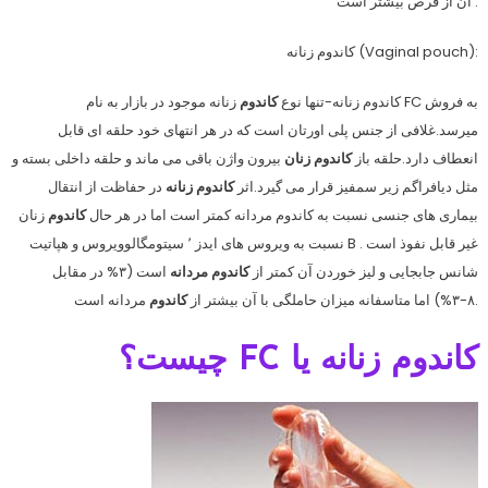
ان از قرص بیشتر است .
کاندوم زنانه (Vaginal pouch):
کاندوم زنانه-تنها نوع
کاندوم
زنانه موجود در بازار به نام FC به فروش
میرسد.غلافی از جنس پلی اورتان است که در هر انتهای خود حلقه ای قابل
انعطاف دارد.حلقه باز
کاندوم زنان
بیرون واژن باقی می ماند و حلقه داخلی بسته و
مثل دیافراگم زیر سمفیز قرار می گیرد.اثر
کاندوم زنانه
در حفاظت از انتقال
بیماری های جنسی نسبت به کاندوم مردانه کمتر است اما در هر حال
کاندوم
زنان
نسبت به ویروس های ایدز ٬ سیتومگالوویروس و هپاتیت B غیر قابل نفوذ است .
شانس جابجایی و لیز خوردن آن کمتر از
کاندوم مردانه
است (۳% در مقابل
مردانه است.
۸-۳%) اما متاسفانه میزان حاملگی با آن بیشتر از
کاندوم
کاندوم زنانه يا FC چيست؟