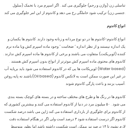
تناسلی زن (واژن و رحم) جلوگیری می کند . اگر اسپرم مرد با تخمک (سلول
جنسی زن) ترکیب شود حاملگی رخ می دهد و کاندوم از این امر جلوگیری می کند.
انواع کاندوم
انواع کاندوم-کاندوم ها در دو نوع مردانه و زنانه وجود دارند. کاندوم ها یکسان و
یک اندازه نیستند و از نظر اندازه ٬ ضخامت ٬ وجود ماده اسپرم کش ویا ماده نرم
کننده (لوبریکنت) متفاوت می باشند و برخی از کاندوم ها ماده اسپرم کش ندارند .
کاندوم های محتوی ماده اسپرم کش موثرتر از انواع بدون اسپرم کش هستند .
لوبریکانت ها یی که در کاندوم استفاده می شود باید برپایه آب (Water based)
باشند نه پایه روغن(Oil based) در غیر این صورت ممکن است به لاتکس کاندوم
آسیب بزنند و باعث پارگی کاندوم شوند.
کاندوم ها در رنگ ها و طرح های مختلف ساخته و در بسته های کوچک بسته بندی
می شود . ۵۰ میلیون مرد در دنیا از کاندوم استفاده می کنند و بیشترین کشوری که
از کاندوم برای جلوگیری از بارداری استفاده می کند ژاپن می باشد.درصد شکست
کاندوم اگر درست استفاده شود ۳ درصد است ولی اگر در هنگام استفاده دقت
لازم نشود تا ۱۴ درصد نیز ممکن است شکست داشته باشد.اما بطور متوسط