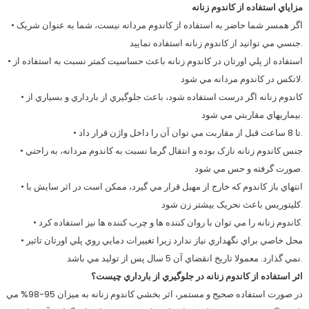
مزاياي استفاده از کاندوم زنانه
• اگر همسر شما حاضر به استفاده از کاندوم مردانه نيست، شما به عنوان شريک
جنسي مي توانيد از کاندوم زنانه استفاده نماييد.
• استفاده از پلي اورتان در کاندوم زنانه باعث حساسيت کمتر نسبت به استفاده از
لاتکس در کاندوم مردانه مي شود.
• کاندوم زنانه اگر درست استفاده شود، باعث جلوگيري از بارداري و بسياري از
بيماريهاي مقاربتي مي شود.
• تا 8 ساعت قبل از مقاربت مي توان آن را داخل واژن قرار داد.
• جنس کاندوم زنانه نازک بوده و انتقال گرما نسبت به کاندوم مردانه، به راحتي
صورت گرفته و حس مي شود.
• انتهاي باز کاندوم که خارج از مهبل قرار مي گيرد، ممکن است در اثر سايش با
کليتوريس باعث نحريک بيشتر زن شود.
• کاندوم زنانه را مي توان با روان کننده ها و چرب کننده ها نيز استفاده کرد.
• محل خاصي براي نگهداري نياز ندارد زيرا تغييرات دمايي روي پلي اورتان تاثير
نمي گذارد. معمولا تاريخ انقضاي آن 5 سال پس از توليد مي باشد.
اثر استفاده از کاندوم زنانه در جلوگيري از بارداري چيست؟
در صورت استفاده صحيح و مستمر، اثر بخشي کاندوم زنانه به ميزان 95-98% مي