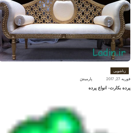
زناشویی
فوریه 27, 2017
پارمیس
پرده بکارت- انواع پرده