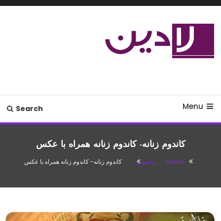
Ski
T
Conten
مدل لباس،اس ام اس جدید،مسائل
لادین
زناشویی،پزشکی،مد،دکوراسیون،آشپزی،مطالب تفریحی
Menu
Search
کاندوم زنانه- کاندوم زنانه همراه با عکس
Home
زناشویی
کاندوم زنانه- کاندوم زنانه همراه با عکس