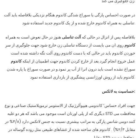
زن جلوگیری می کند.
در صورت احساس پارگی یا سوراخ شدگی کاندوم هنگام نزدیکی بلافاصله باید آلت
تناسلی به همراه کاندوم خارج شده و از یک کاندوم جدید استفاده شود.
بلافاصله پس از انزال در حالی که
آلت تناسلی
هنوز در حال نعوض است به همراه
کاندوم
روی ان می بایست از دستگاه تناسلی زن خارج شود.جهت جلوگیری از سر
خوردن کاندوم باید در حالی که با دست کاندوم روی آلت نگه داشته شده است
عمل خروج انجام گیرد.بعد از خارج کردن کاندوم جهت اطمینان از اینکه
کاندوم
سوراخ نشده است باید درون انرا از آب پر نمود.و در صورت سوراخ یا پاره شدن
کاندوم باید از روش اورژانسی پیشگیری از بارداری استفاده نمود.
حساسیت به لاتکس:
جهت افراد حساس٬ کاندومی هیپوآلرژنیک از الاستومر ترموپلاستیک صناعی و نوع
دیگری که از پلی اورتان است موجود می باشد که هر دو علیه STD محافظت می
کنند.دومی شانس پارگی به مراتب بیشتری نسبت به جنس لاتکس دارد (۴/۸% در
مقابل ۲/۳%) . کاندوم های ساخته شده از غشاهای طبیعی مثل روده گوساله در
مقابل STD محافظ نیستند.