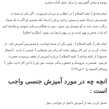
بوسه و سخن گفتن وی را برای عمل آماده سازید .
امام صادق ( علیه السلام ) در خطاب به مردان فرمودند : اگر یکی از شما به
همسرش نزدیک شود و سپس برخیزد و او را ارضا نکند همسر او اگر به یک سیاه
زنگی دست یابد به او متوسل می شود ، پس به هنگام نزدیکی شوخی و ملاعبه کنید
که لذت بخش و بهتر است و زن بهتر ارضا می شود .(مکارم اخلاق)
امام علی ( علیه السلام ) : چون یکی از شما خواست با همسرش آمیزش کند ، از
شتاب کردن در این کار پرهیز نماید که زنان نیز نیازهایی ( جنسی ) دارند . (خصال
صدوق) از امام صادق ( علیه السلام ) درباره آمیزش از مقعد پرسیدند حضرت
فرمود : همسرت عروسک و عشق زندگی توست پس او را با این کار اذیت مکن .(
وسائل الشیعه ج۲۰ ص۱۴۳)
انچه چه در مورد آمیزش جنسی واجب
است :
غسل کردن بعد از آمیزش تا قبل از خواندن نماز