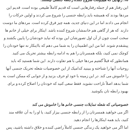
این رفتار هم از جمله رفتارهایی است که قدیم کاملاً طبیعی بوده است. قدیم این
مردها بودند که همیشه باید رابطه جنسی را شروع می کردند و اولین حرکات را
انجام می دادند اما در این دنیای جدید، همه چیز فرق کرده است. مردهای ما دوست
دارند که هر از گاهی هم خانمشان شروع کننده باشد. اینکار برای خیلی از خانم ها
سخت است چون از آن اول تصورشان این بوده که نباید خودشان را پایین بکشند و
پیشقدم شوند. اما من این اطمینان را به شما می دهم که بااینکار نه تنها خودتان را
کوچک نمی کنید، بلکه همسرتان را هم به ادامه رابطه بیشتر تحریک می کنید.
همانطور که قبلاً گفتیم مردها خیلی با هم تفاوت دارند. این شما هستید که باید
روحیات آنها را شناخته و ببینید کدامیک از این خصوصیات شعله تحریک جنسی آنها
را خاموش می کند. در این زمینه با خود او حرف بزنید و از جوابی که ممکن است به
شما بدهد اصلاً ناراحت نشوید. فقط سعی کنید که خودتان را اصلاح کرده و برای
بهبود رابطه تان بکوشید.
خصوصیاتی که شعله تمایلات جنسی خانم ها را خاموش می کند
اگر می خواهید همسرتان را از رابطه جنسی بیزار کنید، یا او را به آن علاقه مند
کنید، باید همه اینکارها را انجام دهید.
اما اگر می خواهید یک زندگی جنسی کاملاً راضی کننده و خلاق داشته باشید، پس