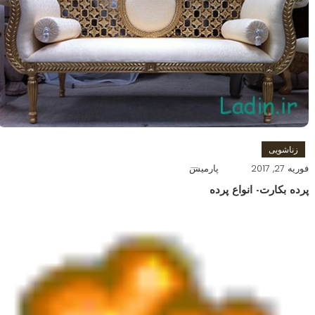
زناشویی
فوریه 27, 2017
پارمیس
پرده بکارت- انواع پرده