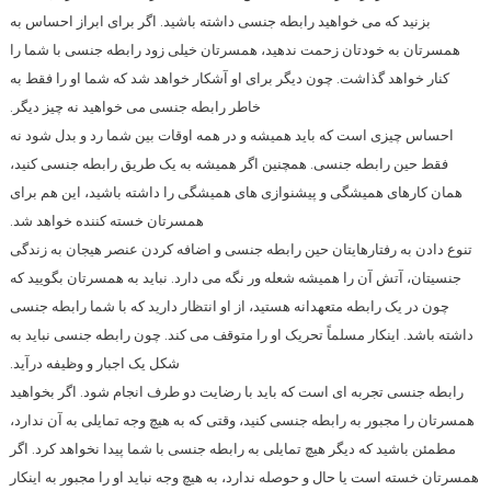
بزنید که می خواهید رابطه جنسی داشته باشید. اگر برای ابراز احساس به
همسرتان به خودتان زحمت ندهید، همسرتان خیلی زود رابطه جنسی با شما را
کنار خواهد گذاشت. چون دیگر برای او آشکار خواهد شد که شما او را فقط به
خاطر رابطه جنسی می خواهید نه چیز دیگر.
احساس چیزی است که باید همیشه و در همه اوقات بین شما رد و بدل شود نه
فقط حین رابطه جنسی. همچنین اگر همیشه به یک طریق رابطه جنسی کنید،
همان کارهای همیشگی و پیشنوازی های همیشگی را داشته باشید، این هم برای
همسرتان خسته کننده خواهد شد.
تنوع دادن به رفتارهایتان حین رابطه جنسی و اضافه کردن عنصر هیجان به زندگی
جنسیتان، آتش آن را همیشه شعله ور نگه می دارد. نباید به همسرتان بگویید که
چون در یک رابطه متعهدانه هستید، از او انتظار دارید که با شما رابطه جنسی
داشته باشد. اینکار مسلماً تحریک او را متوقف می کند. چون رابطه جنسی نباید به
شکل یک اجبار و وظیفه درآید.
رابطه جنسی تجربه ای است که باید با رضایت دو طرف انجام شود. اگر بخواهید
همسرتان را مجبور به رابطه جنسی کنید، وقتی که به هیچ وجه تمایلی به آن ندارد،
مطمئن باشید که دیگر هیچ تمایلی به رابطه جنسی با شما پیدا نخواهد کرد. اگر
همسرتان خسته است یا حال و حوصله ندارد، به هیچ وجه نباید او را مجبور به اینکار