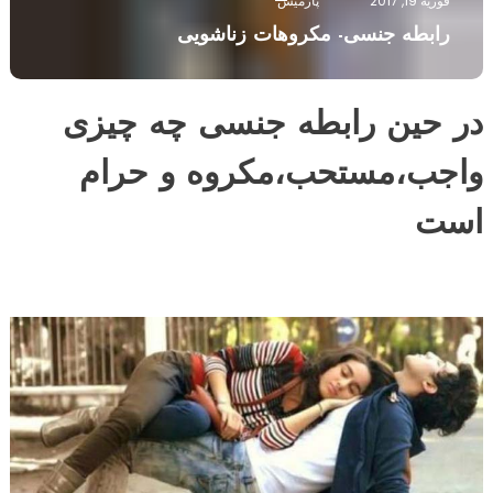
فوریه 19, 2017
پارمیس
رابطه جنسی- مکروهات زناشویی
در حین رابطه جنسی چه چیزی
واجب،مستحب،مکروه و حرام
است