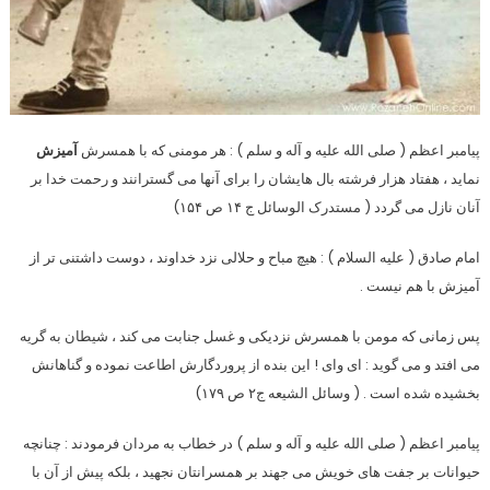
پیامبر اعظم ( صلی الله علیه و آله و سلم ) : هر مومنی که با همسرش
آمیزش
نماید ، هفتاد هزار فرشته بال هایشان را برای آنها می گسترانند و رحمت خدا بر
آنان نازل می گردد ( مستدرک الوسائل ج ۱۴ ص ۱۵۴)
امام صادق ( علیه السلام ) : هیچ مباح و حلالی نزد خداوند ، دوست داشتنی تر از
آمیزش با هم نیست .
پس زمانی که مومن با همسرش نزدیکی و غسل جنابت می کند ، شیطان به گریه
می افتد و می گوید : ای وای ! این بنده از پروردگارش اطاعت نموده و گناهانش
بخشیده شده است . ( وسائل الشیعه ج۲ ص ۱۷۹)
پیامبر اعظم ( صلی الله علیه و آله و سلم ) در خطاب به مردان فرمودند : چنانچه
حیوانات بر جفت های خویش می جهند بر همسرانتان نجهید ، بلکه پیش از آن با