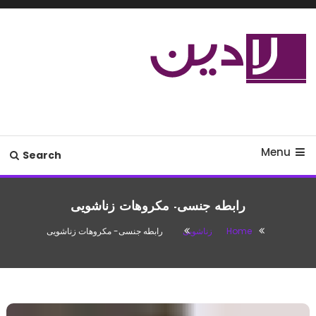
Ski
T
Conten
مدل لباس،اس ام اس جدید،مسائل
لادین
زناشویی،پزشکی،مد،دکوراسیون،آشپزی،مطالب تفریحی
Menu
Search
رابطه جنسی- مکروهات زناشویی
Home
زناشویی
رابطه جنسی- مکروهات زناشویی