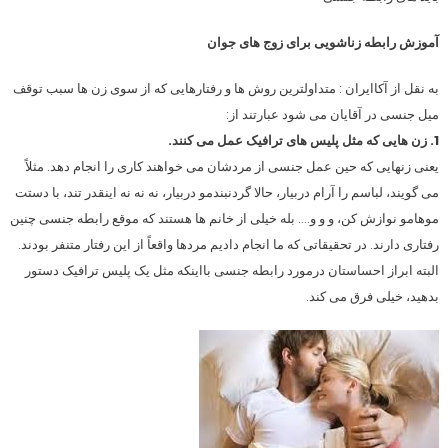
آموزش رابطه زناشویی برای زوج های جوان
به نقل از آکاایران : متداولترین روش ها و رفتارهایی که از سوی زن ها سبب توقف
میل جنسی در آقایان می شود عبارتند از:
1. زن هایی که مثل پلیس های ترافیک عمل می کنند.
یعنی زنهایی که حین عمل جنسی از مردشان می خواهند کاری را انجام دهد. مثلاً
می گویند، لباسم را آرام دربیار، حالا گردنبندمو دربیار، نه نه نه اینقدر تند، با دستت
موهامو نوازش کن، و و و…. بله خیلی از خانم ها هستند که موقع رابطه جنسی چنین
رفتاری دارند. در تحقیقاتی که ما انجام دادیم مردها واقعاً از این رفتار متنفر بودند.
البته ابراز احساستان درمورد رابطه جنسی بااینکه مثل یک پلیس ترافیک دستور
بدهید، خیلی فرق می کند.