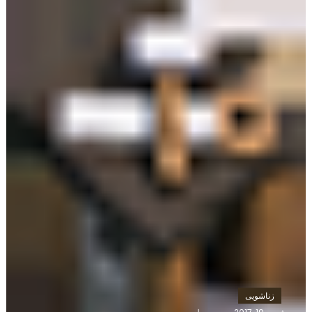
زناشویی