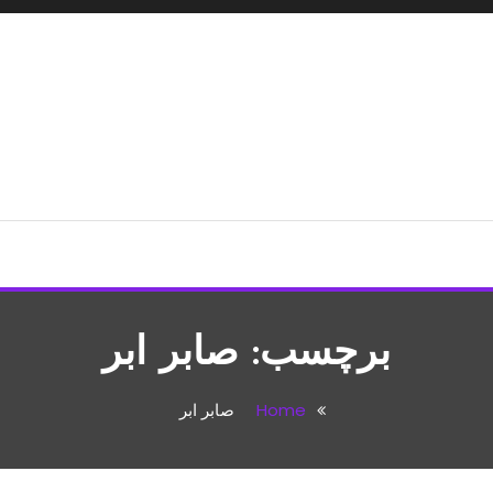
شپزی،مطالب تفریحی
برچسب:
صابر ابر
Home
صابر ابر