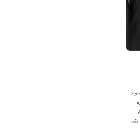
۱۳۶۳ در تهران متولد
ه
ز
 یکی