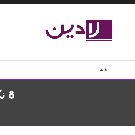
Ski
T
Conten
مدل لباس،اس ام اس جدید،مسائل زناشویی،پزشکی،مد،دکوراسیون،آ
لادین
خانه
8 نکته ستاره دار برای اولین بارداری!