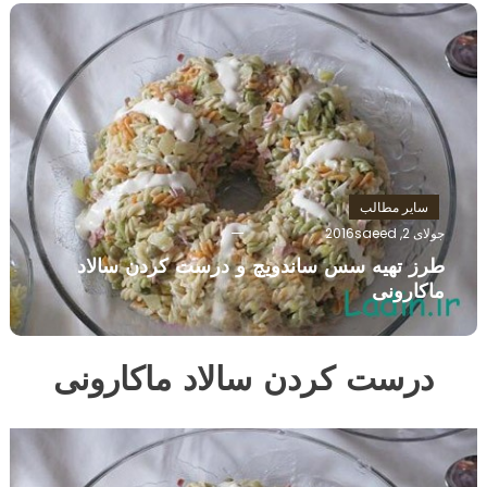
سایر مطالب
جولای 2, 2016
saeed
طرز تهیه سس ساندويچ و درست کردن سالاد
ماکارونی
درست کردن سالاد ماکارونی