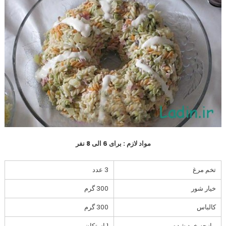
مواد لازم : برای 6 الی 8 نفر
تخم مرغ
3 عدد
خیار شور
300 گرم
کالباس
300 گرم
پیازچه خرد شده
1 استکان