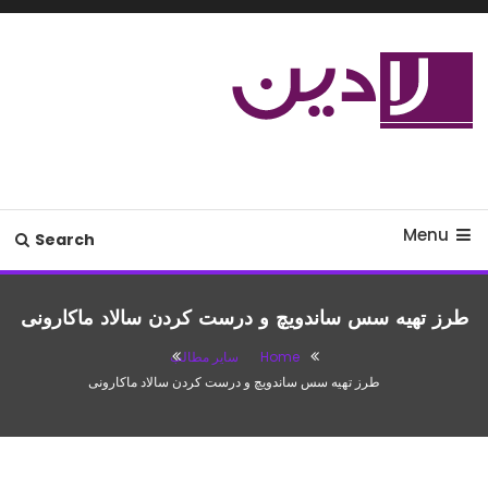
Ski
T
Conten
مدل لباس،اس ام اس جدید،مسائل
لادین
زناشویی،پزشکی،مد،دکوراسیون،آشپزی،مطالب تفریحی
Menu
Search
طرز تهیه سس ساندويچ و درست کردن سالاد ماکارونی
Home
سایر مطالب
طرز تهیه سس ساندويچ و درست کردن سالاد ماکارونی