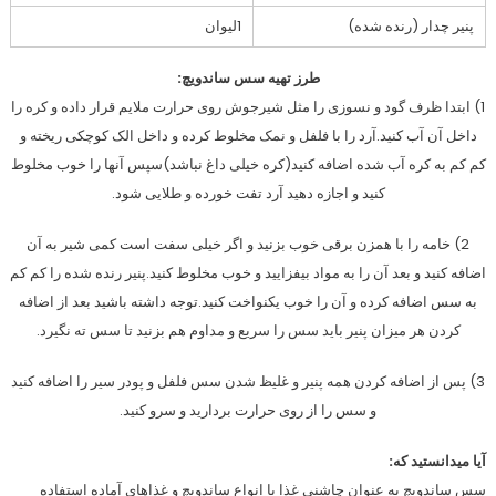
پنیر چدار (رنده شده)
1لیوان
طرز تهیه سس ساندويچ:
1) ابتدا ظرف گود و نسوزی را مثل شیرجوش روی حرارت ملایم قرار داده و کره را
داخل آن آب کنید.آرد را با فلفل و نمک مخلوط کرده و داخل الک کوچکی ریخته و
کم کم به کره آب شده اضافه کنید(کره خیلی داغ نباشد)سپس آنها را خوب مخلوط
کنید و اجازه دهید آرد تفت خورده و طلایی شود.
2) خامه را با همزن برقی خوب بزنید و اگر خیلی سفت است کمی شیر به آن
اضافه کنید و بعد آن را به مواد بیفزایید و خوب مخلوط کنید.پنیر رنده شده را کم کم
به سس اضافه کرده و آن را خوب یکنواخت کنید.توجه داشته باشید بعد از اضافه
کردن هر میزان پنیر باید سس را سریع و مداوم هم بزنید تا سس ته نگیرد.
3) پس از اضافه کردن همه پنیر و غلیظ شدن سس فلفل و پودر سیر را اضافه کنید
و سس را از روی حرارت بردارید و سرو کنید.
آیا میدانستید که:
سس ساندویچ به عنوان چاشنی غذا با انواع ساندویچ و غذاهای آماده استفاده