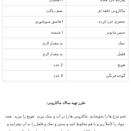
ماکارونی حلقه ای
نصف پاکت
جعفری خرد کرده
1 قاشق سوپخوری
سس مایونز
1 شیشه
نمک
به مقدار لازم
فلفل
به مقدار لازم
هویج
2 عدد
گوجه فرنگی
3 عدد
طرز تهیه سالاد ماکارونی:
تخم مرغ ها را بجوشانید. ماکارونی ها را در آب و نمک بپزید . هویج را بپزید . همه
مواد را کاملاٌ ریز و با هم مخلوط کنید و سس و نمک و فلفل را به آن بیفزایید و