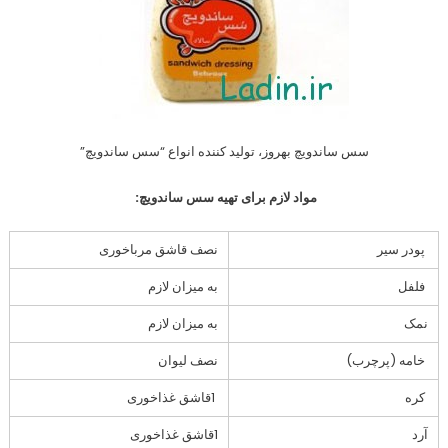
سس ساندویچ بهروز، تولید کننده انواع “سس ساندویچ”
مواد لازم برای تهیه سس ساندويچ:
پودر سیر
نصف قاشق مرباخوری
فلفل
به میزان لازم
نمک
به میزان لازم
خامه (پرچرب)
نصف لیوان
کره
1قاشق غذاخوری
آرد
1قاشق غذاخوری