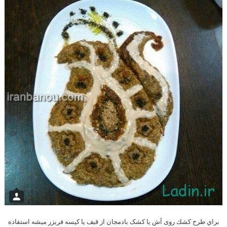
براي طرح كشك روی آش یا کشک بادمجان از قيف يا كيسه فريزر ميشه استفاده