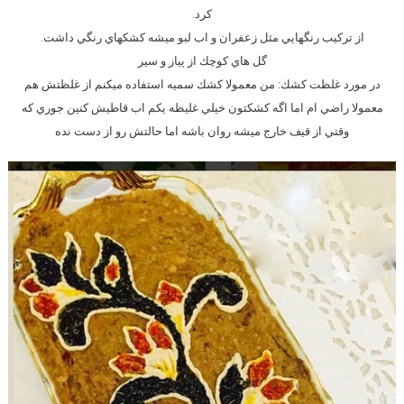
كرد.
از تركيب رنگهايي مثل زعفران و اب لبو ميشه كشكهاي رنگي داشت.
گل هاي كوچك از پياز و سير
در مورد غلظت كشك: من معمولا كشك سميه استفاده ميكنم از غلظتش هم
معمولا راضي ام اما اگه كشكتون خيلي غليظه يكم اب قاطيش كنين جوري كه
وقتي از قيف خارج ميشه روان باشه اما حالتش رو از دست نده