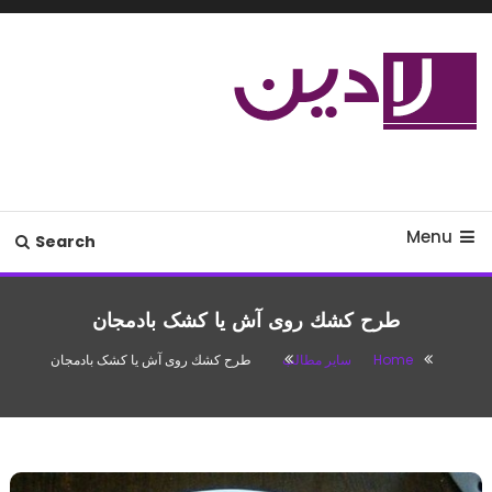
Ski
T
Conten
مدل لباس،اس ام اس جدید،مسائل
لادین
زناشویی،پزشکی،مد،دکوراسیون،آشپزی،مطالب تفریحی
Menu
Search
طرح كشك روی آش یا کشک بادمجان
Home
سایر مطالب
طرح كشك روی آش یا کشک بادمجان