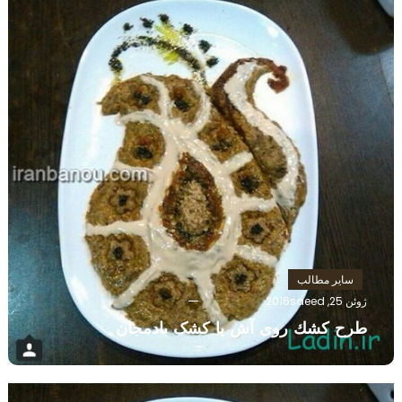
سایر مطالب
ژوئن 25, 2016
saeed
طرح كشك روی آش یا کشک بادمجان