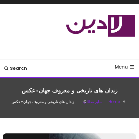
Ski
T
Conten
مدل لباس،اس ام اس جدید،مسائل
لادین
زناشویی،پزشکی،مد،دکوراسیون،آشپزی،مطالب تفریحی
Menu
Search
زندان های تاریخی و معروف جهان+عکس
Home
سایر مطالب
زندان های تاریخی و معروف جهان+عکس