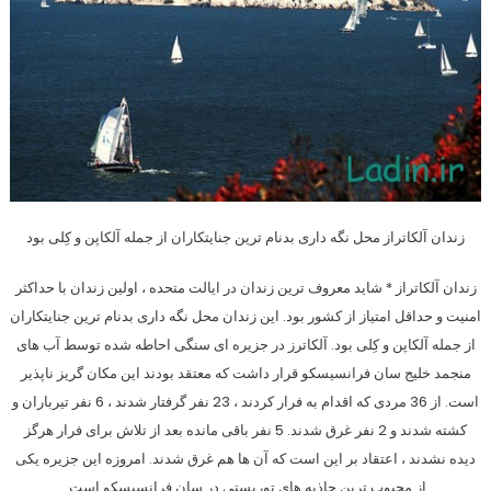
زندان آلکاتراز محل نگه داری بدنام ترین جنایتکاران از جمله آلکاپن و کِلی بود
زندان آلکاتراز * شاید معروف ترین زندان در ایالت متحده ، اولین زندان با حداکثر
امنیت و حداقل امتیاز از کشور بود. این زندان محل نگه داری بدنام ترین جنایتکاران
از جمله آلکاپن و کِلی بود. آلکاترز در جزیره ای سنگی احاطه شده توسط آب های
منجمد خلیج سان فرانسیسکو قرار داشت که معتقد بودند این مکان گریز ناپذیر
است. از 36 مردی که اقدام به فرار کردند ، 23 نفر گرفتار شدند ، 6 نفر تیرباران و
کشته شدند و 2 نفر غرق شدند. 5 نفر باقی مانده بعد از تلاش برای فرار هرگز
دیده نشدند ، اعتقاد بر این است که آن ها هم غرق شدند. امروزه این جزیره یکی
از محبوب ترین جاذبه های توریستی در سان فرانسیسکو است.