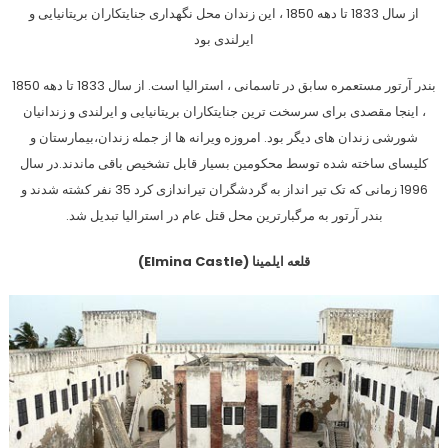
از سال 1833 تا دهه 1850 ، این زندان محل نگهداری جنایتکاران بریتانیایی و
ایرلندی بود
بندر آرتور مستعمره سابق در تاسمانی ، استرالیا است. از سال 1833 تا دهه 1850
، اینجا مقصدی برای سرسخت ترین جنایتکاران بریتانیایی و ایرلندی و زندانیان
شورشی زندان های دیگر بود. امروزه ویرانه ها از جمله زندان،بیمارستان و
کلیسای ساخته شده توسط محکومین بسیار قابل تشخیص باقی ماندند.در سال
1996 زمانی که تک تیر انداز به گردشگران تیراندازی کرد 35 نفر کشته شدند و
بندر آرتور به مرگبارترین محل قتل عام در استرالیا تبدیل شد.
قلعه ایلمینا (Elmina Castle)