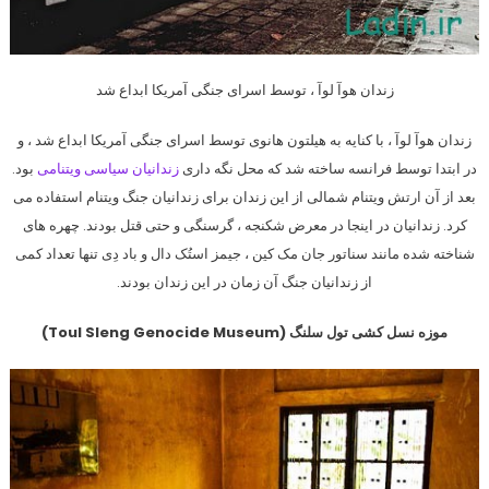
زندان هوآ لوآ ، توسط اسرای جنگی آمریکا ابداع شد
زندان هوآ لوآ ، با کنایه به هیلتون هانوی توسط اسرای جنگی آمریکا ابداع شد ، و
در ابتدا توسط فرانسه ساخته شد که محل نگه داری
زندانیان سیاسی ویتنامی
بود.
بعد از آن ارتش ویتنام شمالی از این زندان برای زندانیان جنگ ویتنام استفاده می
کرد. زندانیان در اینجا در معرض شکنجه ، گرسنگی و حتی قتل بودند. چهره های
شناخته شده مانند سناتور جان مک کین ، جیمز استُک دال و باد دِی تنها تعداد کمی
از زندانیان جنگ آن زمان در این زندان بودند.
موزه نسل کشی تول سلنگ (Toul Sleng Genocide Museum)