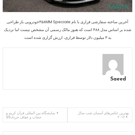
آخرین ساخته سفارشی فراری با نام ۴۵۸MM Specialeخودرویی باز طراحی
شده بر اساس مدل ۴۸۸ است که هنوز مالک رسمی آن مشخص نیست اما نزدیک
به ۳ میلیون دلار توسط فراری، ارزش گزاری شده است.
Saeed
راهبری
بهترین عکس‌های آسمان شب سال
نمایشگاه بین المللی قرآن کریم و
۲۰۱۶
حجاب و عفاف خرداد95
نوشته