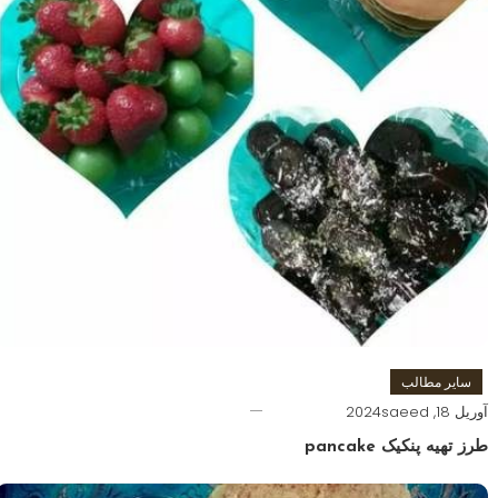
سایر مطالب
آوریل 18, 2024
saeed
طرز تهیه پنکیک pancake