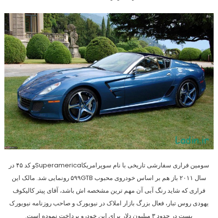
سومین فراری سفارشی تاریخی با نام سوپرامریکاSuperamericaو کد ۴۵ در
سال ۲۰۱۱ باز هم بر اساس خودروی محبوب ۵۹۹GTB رونمایی شد. مالک این
فراری که شاید رنگ آبی آن مهم ترین مشخصه اش باشد، آقای پیتر کالیکوف
یهودی روس تبار، فعال بزرگ بازار املاک در نیویورک و صاحب روزنامه نیویورک
پست در حدود ۳ میلیون دلار برای این خودرو پرداخت نموده است.