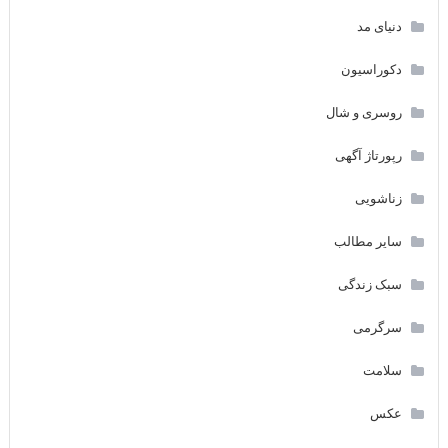
دنیای مد
دکوراسیون
روسری و شال
رپورتاژ آگهی
زناشویی
سایر مطالب
سبک زندگی
سرگرمی
سلامت
عکس