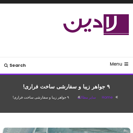
Ski
T
Conten
مدل لباس،اس ام اس جدید،مسائل
لادین
زناشویی،پزشکی،مد،دکوراسیون،آشپزی،مطالب تفریحی
Menu
Search
۹ جواهر زیبا و سفارشی ساخت فراری!
Home
سایر مطالب
۹ جواهر زیبا و سفارشی ساخت فراری!