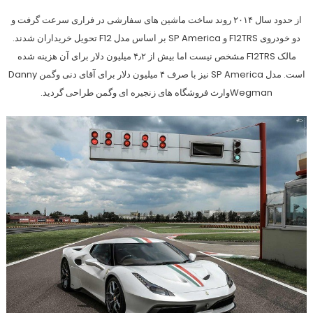
از حدود سال ۲۰۱۴ روند ساخت ماشین های سفارشی در فراری سرعت گرفت و
دو خودروی F12TRS و SP America بر اساس مدل F12 تحویل خریداران شدند.
مالک F12TRS مشخص نیست اما بیش از ۴٫۲ میلیون دلار برای آن هزینه شده
است. مدل SP America نیز با صرف ۴ میلیون دلار برای آقای دنی وگمن Danny
Wegmanوارث فروشگاه های زنجیره ای وگمن طراحی گردید.