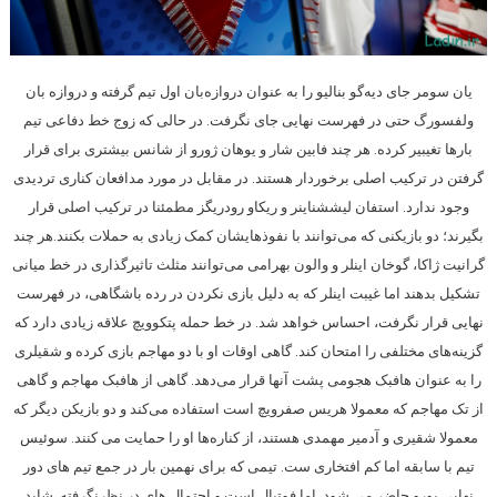
یان سومر جای دیه‌گو بنالیو را به عنوان دروازه‌بان اول تیم گرفته و دروازه بان
ولفسورگ حتی در ‏فهرست نهایی جای نگرفت. در حالی که زوج خط دفاعی تیم
بارها تغیبیر کرده. هر چند فابین شار و یوهان ‏ژورو از شانس بیشتری برای قرار
گرفتن در ترکیب اصلی برخوردار هستند. در مقابل در مورد مدافعان ‏کناری تردیدی
وجود ندارد. استفان لیششناینر و ریکاو رودریگز مطمئنا در ترکیب اصلی قرار
بگیرند؛ دو ‏بازیکنی که می‌توانند با نفوذهایشان کمک زیادی به حملات بکنند.‏هر چند
گرانیت ژاکا، گوخان اینلر و والون بهرامی می‌توانند مثلث تاثیرگذاری در خط میانی
تشکیل بدهند ‏اما غیبت اینلر که به دلیل بازی نکردن در رده باشگاهی، در فهرست
نهایی قرار نگرفت، احساس خواهد ‏شد. در خط حمله پتکوویچ علاقه زیادی دارد که
گزینه‌های مختلفی را امتحان کند. گاهی اوقات او با دو ‏مهاجم بازی کرده و شقیلری
را به عنوان هافبک هجومی پشت آنها قرار می‌دهد. گاهی از هافبک مهاجم و ‏گاهی
از تک مهاجم که معمولا هریس صفرویچ است استفاده می‌کند و دو بازیکن دیگر که
معمولا شقیری ‏و آدمیر مهمدی هستند، از کناره‌ها او را حمایت می کنند.‏ سوئیس
تیم با سابقه اما کم افتخاری ست. تیمی که برای نهمین بار در جمع تیم های دور
نهایی یورو حاضر می شود. اما فوتبال است و احتمال های در نظرنگرفته. شاید