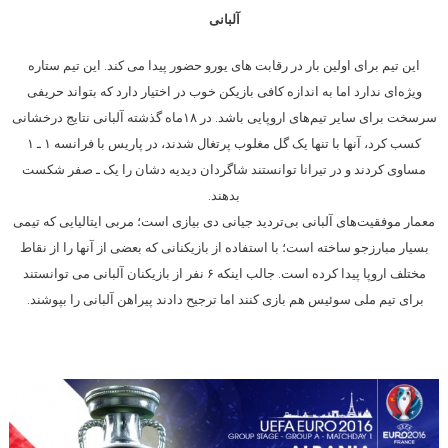
آلبانی
این تیم برای اولین بار در رقابت های یورو حضور پیدا می کند. این تیم ستاره
ویژه‌ای ندارد اما به اندازه ‏کافی بازیکن خوب در اختیار دارد که بتواند حریفی
سرسخت برای سایر تیم‌های اروپایی باشد. در ۱۸ماه ‏گذشته آلبانی نتایج درخشانی
کسب کرد، آنها با تنها یک گل مغلوب پرتغال شدند، در پاریس با فرانسه ۱ ـ ‏‏۱
مساوی کردند و در تیرانا توانستند شاگردان دیدیه دشان را یک ـ صفر شکست
بدهند‎.‎
معمار موفقیت‌های آلبانی بی‌تردید جیانی دی بیازی است؛ مربی ایتالیایی که تیمی
بسیار مبارزجو ساخته ‏است؛ با استفاده از بازیکنانی که بعضی از آنها را از نقاط
مختلف اروپا پیدا کرده است‎.‎‏ جالب اینکه ۶ نفر ‏از بازیکنان آلبانی می توانستند
برای تیم ملی سوئیس هم بازی کنند اما ترجیح دادند پیراهن آلبانی را ‏بپوشند. ‏