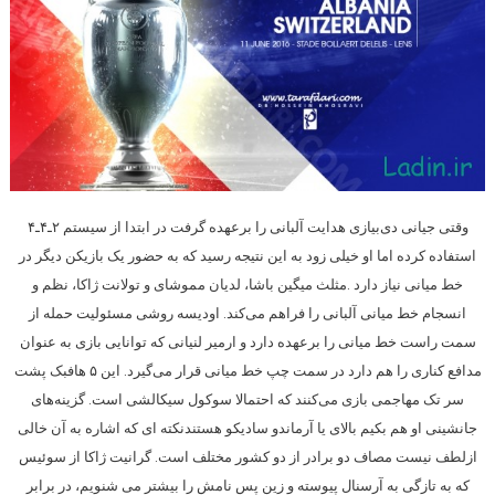
وقتی جیانی دی‌بیازی هدایت آلبانی را برعهده گرفت در ابتدا از سیستم ۲ـ۴ـ۴
استفاده کرده اما او خیلی ‏زود به این نتیجه رسید که به حضور یک بازیکن دیگر در
خط میانی نیاز دارد‎. ‎مثلث میگین باشا، لدیان ‏مموشای و تولانت ژاکا، نظم و
انسجام خط میانی آلبانی را فراهم می‌کند. اودیسه روشی مسئولیت حمله از
‏سمت راست خط میانی را برعهده دارد و ارمیر لنیانی که توانایی بازی به عنوان
مدافع کناری را هم دارد ‏در سمت چپ خط میانی قرار می‌گیرد. این ۵ هافبک پشت
سر تک مهاجمی بازی می‌کنند که احتمالا ‏سوکول سیکالشی است. گزینه‌های
جانشینی او هم بکیم بالای یا آرماندو سادیکو هستند‎نکته ای که اشاره به آن خالی
ازلطف نیست مصاف دو برادر از دو کشور مختلف است. گرانیت ژاکا از سوئیس
که به تازگی به آرسنال پیوسته و زین پس نامش را بیشتر می شنویم، در برابر