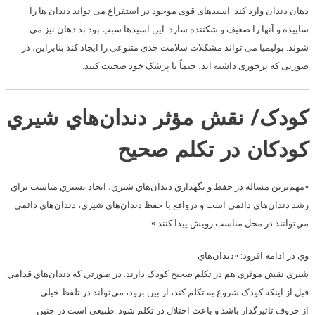
دهان دندان وارد کند. اسیدهای قوی موجود در استفراغ می تواند دندان ها را
ساییده و آنها را ضعیف و شکننده سازد. این اسیدها سبب بود بد دهان نیز می
شوند. بولیمیا می تواند مشکلات سلامت جدی متنوعی را ایجاد کند بنابراین، در
صورتی که پرخوری داشته اید، حتماً با پزشک خود صحبت کنید.
کودک/ نقش مؤثر دندان‌هاي شيري
کودکان در تکلم صحيح
«مهم‌ترين مساله در حفظ و نگهداري دندان‌هاي شيري، ايجاد بستري مناسب براي
رشد دندان‌هاي دائمي است و درواقع با حفظ دندان‌هاي شيري، دندان‌هاي دائمي
مي‌توانند در محل مناسب رويش پيدا کنند.»
وي در ادامه افزود: «دندان‌هاي
شيري نقش موثري هم در تکلم صحيح کودک دارند. در صورتي که دندان‌هاي قدامي
قبل از اينکه کودک شروع به تکلم کند، از بين برود، مي‌تواند در تلفظ خيلي
از حروف تاثيرگذار باشد و باعث اختلال در تکلم شود. طبيعي است در چنين