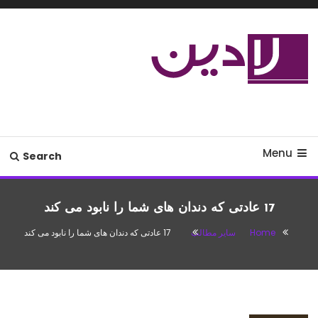
Ski
T
Conten
مدل لباس،اس ام اس جدید،مسائل
لادین
زناشویی،پزشکی،مد،دکوراسیون،آشپزی،مطالب تفریحی
Menu
Search
17 عادتی که دندان های شما را نابود می کند
Home
سایر مطالب
17 عادتی که دندان های شما را نابود می کند