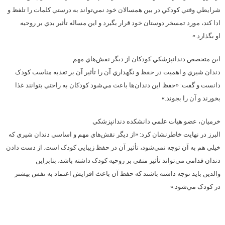
شرايطي وقتي کودکي در بين همسالان خود نمي‌تواند به درستي کلمات را تلفظ و
ادا کند، مورد تمسخر دوستان خود قرار بگيرد و اين مساله تأثير بدي بر روحيه
او بگذارد.»
اين متخصص دندانپزشکي کودکان از ديگر نقش‌هاي مهم
دندان شيري و اهميت در حفظ و نگهداري آن را تأثير آن بر تغذيه مناسب کودک
دانست و گفت: «حفظ اين دندان‌ها باعث مي‌شود کودکان به راحتي بتوانند غذا
بخورند و آن را بجوند.»
خرميان، عضو هيات علمي دانشکده دندانپزشکي
البرز در نهايت خاطرنشان کرد: «از ديگر نقش‌هاي مهم و اساسي دندان شيري که
خيلي هم به آن توجه نمي‌شود، تأثير آن در حفظ زيبايي کودک است. از دست دادن
دندان قدامي مي‌تواند تأثير منفي بر روحيه کودک داشته باشد، بنابراين
والدين بايد توجه داشته باشند که حفظ آن باعث افزايش اعتماد به نفس بيشتر
در کودک مي‌شود.»