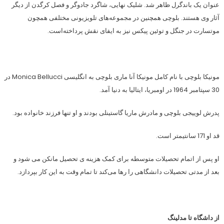
عنوان یک باندگرل ظاهر شد. شلیک نهایی، شاگرد جادوگر و فصل کرگدن از دیگر
آثار وی هستند. بلوچی همچنین در مجموعه‌های تلویزیونی مختلفی همچون
موتسارت در جنگل و توئین پیکس نیز به ایفای نقش پرداخته‌است.
مونیکا بلوچی با نام کامل مونیکا آنا ماری بلوچی به انگلیسی Monica Bellucci در
30 سپتامبر 1964 در اومبریا، ایتالیا به دنیا آمد.
پدرش لوییجی بلوچی و مادرش ماریا گاستینلی بودند و او تنها فرزند خانواده بود.
قد او 171 سانتیمتر است.
او پس از اتمام تحصیلات متوسطه برای کمک هزینه ی تحصیل مانکن می شود و
بعد از مدتی تحصیلات دانشگاهی را رها می‌کند تا تمام وقت به این کار بپردازد.
از داشگاه تا مدلینگ