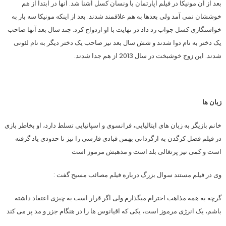
بعد از آن مونیکا در فیلم آپارتمان با ونسان کسل آشنا شد. آنها در ابتدا از هم
خوششان نمی آمد ولی بعدها به هم علاقمند شدند. بعد از اینکه مونیکا سه بار به
خواستگاری کسل جواب رد داد در نهایت با او ازدواج کرد. چند سال بعد آنها صاحب
یک دختر به نام دوا شدند و شش سال بعد نیز صاحب یک دختر دیگر به نام لئونی
شدند. این زوج خوشبخت در سال 2013 از هم جدا شدند.
زبان ها
خانم بازیگر به زبان های ایتالیایی، فرانسوی و اسپانیایی تسلط دارد، او بخاطر بازی
در فیلم فصل کرگدن به ارگردانی بهمن قبادی فارسی را نیز تا حدودی یاد گرفته
است و کمی نیز پرتغالی بلد است و مذهبش مرموز است
وی در فیلم مستند سوال بزرگ درباره فیلم مصائب مسیح گفت :
گرچه به همه مذاهب احترام میگذارم ولی اگر قرار است به چیزی اعتقاد داشته
باشم، یک انرژی مرموز است، یکی که اقیانوس ها را در هنگام جزر و مد پر می کند