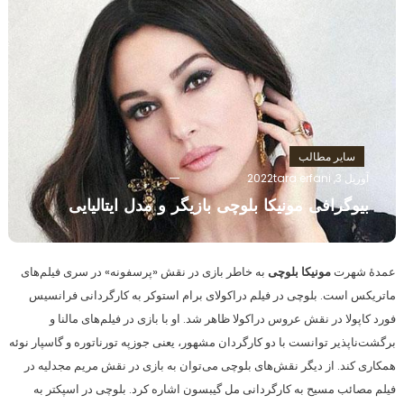
سایر مطالب
آوریل 3, 2022
tara erfani
بیوگرافی مونیکا بلوچی بازیگر و مدل ایتالیایی
عمدهٔ شهرت
مونیکا بلوچی
به خاطر بازی در نقش «پرسفونه» در سری فیلم‌های
ماتریکس است. بلوچی در فیلم دراکولای برام استوکر به کارگردانی فرانسیس
فورد کاپولا در نقش عروس دراکولا ظاهر شد. او با بازی در فیلم‌های مالنا و
برگشت‌ناپذیر توانست با دو کارگردان مشهور، یعنی جوزپه تورناتوره و گاسپار نوئه
همکاری کند. از دیگر نقش‌های بلوچی می‌توان به بازی در نقش مریم مجدلیه در
فیلم مصائب مسیح به کارگردانی مل گیبسون اشاره کرد. بلوچی در اسپکتر به