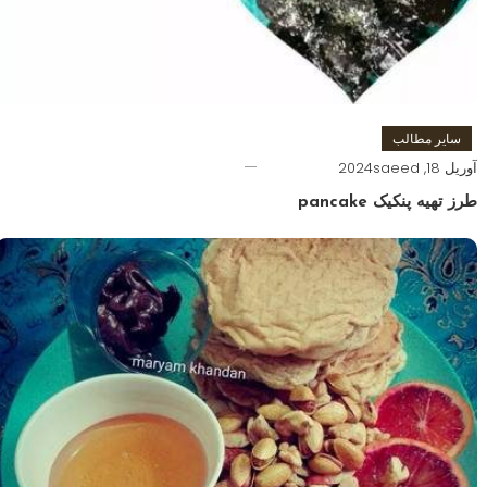
سایر مطالب
آوریل 18, 2024
saeed
طرز تهیه پنکیک pancake