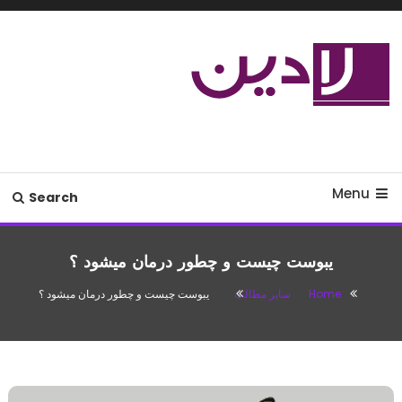
Ski
T
Conten
مدل لباس،اس ام اس جدید،مسائل
لادین
زناشویی،پزشکی،مد،دکوراسیون،آشپزی،مطالب تفریحی
Menu
Search
یبوست چیست و چطور درمان میشود ؟
Home
سایر مطالب
یبوست چیست و چطور درمان میشود ؟