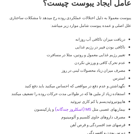
عامل ایجاد یبوست چیست؟
یبوست معمولا به دلیل اختلالات عملکردی روده رخ میدهد تا مشکلات ساختاری.
علل اصلی و عمده یبوست شامل موارد زیر میباشد:
دریافت میزان ناکافی آب روزانه
ناکافی بودن فیبر در رژیم غذایی
تغییر رژیم غذایی معمول و روتین، مثلا در مسافرت
عدم تحرک کافی و ورزش نکردن
مصرف میزان زیاد محصولات لبنی در روز
استرس
نگهداشتن و عدم دفع در مواقعی که احساس میکنید باید دفع کنید
استفاده زیاد از ملین ها که در طولانی مدت حرکات روده را تضعیف میکنند
هایپوتیروئیدیسم یا کم کاری تیروئید
بیماریهای عصبی مثل
MS (اسکلروز چندگانه)
و پارکینسون
مصرف داروهای حاوی کلسیم و آلومینیوم
قرصهای ضد افسردگی و قرص آهن
دپرس بودن و افسردگی