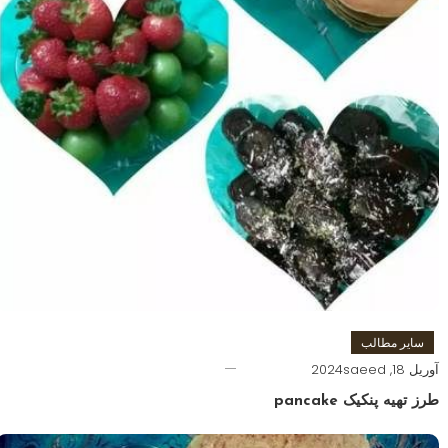
سایر مطالب
آوریل 18, 2024
saeed
طرز تهیه پنکیک pancake