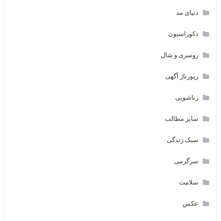
دنیای مد
دکوراسیون
روسری و شال
رپورتاژ آگهی
زناشویی
سایر مطالب
سبک زندگی
سرگرمی
سلامت
عکس