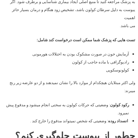
به پزشک مراجعه کنید تا منبع اصلی ایجاد بیماری شناسایی و برطرف شود. اگر
یبوست به دلیل سرطان کولون باشد، تشخیص زود هنگام و درمان بسیار حائز
اهمیت
می باشد.
تست هایی که پزشک شما ممکن است درخواست کند شامل:
آزمایش خون در صورت مشکوک بودن به اختلالات هورمونی
رادیوگرافی با ماده حاجب از کولون
کولونوسکوپی
ولی اکثر مبتلایان هیچکدام از موارد بالا را نشان نمیدهند و از دو عارضه زیر رنج
میبرند:
رکود کولون
: وضعیتی که حرکات کولون به سختی انجام میشود و مدفوع پیش
نمیرود.
انسداد روده
: وضعیتی که شخص نمیتواند مدفوع را خارج کند .
چطور از یبوست جلوگیری کنم؟