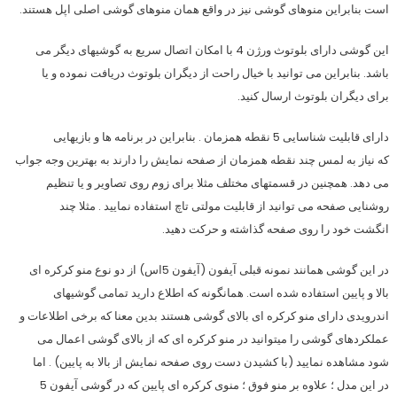
است بنابراین منوهای گوشی نیز در واقع همان منوهای گوشی اصلی اپل هستند.
این گوشی دارای بلوتوث ورژن 4 با امکان اتصال سریع به گوشیهای دیگر می
باشد. بنابراین می توانید با خیال راحت از دیگران بلوتوث دریافت نموده و یا
برای دیگران بلوتوث ارسال کنید.
دارای قابلیت شناسایی 5 نقطه همزمان . بنابراین در برنامه ها و بازیهایی
که نیاز به لمس چند نقطه همزمان از صفحه نمایش را دارند به بهترین وجه جواب
می دهد. همچنین در قسمتهای مختلف مثلا برای زوم روی تصاویر و یا تنظیم
روشنایی صفحه می توانید از قابلیت مولتی تاچ استفاده نمایید . مثلا چند
انگشت خود را روی صفحه گذاشته و حرکت دهید.
در این گوشی همانند نمونه قبلی آیفون (آیفون 5اس) از دو نوع منو کرکره ای
بالا و پایین استفاده شده است. همانگونه که اطلاع دارید تمامی گوشیهای
اندرویدی دارای منو کرکره ای بالای گوشی هستند بدین معنا که برخی اطلاعات و
عملکردهای گوشی را میتوانید در منو کرکره ای که از بالای گوشی اعمال می
شود مشاهده نمایید (با کشیدن دست روی صفحه نمایش از بالا به پایین) . اما
در این مدل ؛ علاوه بر منو فوق ؛ منوی کرکره ای پایین که در گوشی آیفون 5