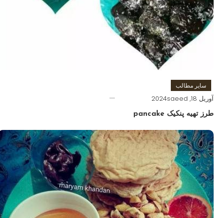
سایر مطالب
آوریل 18, 2024
saeed
طرز تهیه پنکیک pancake