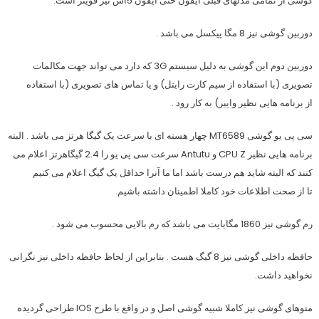
گوشی از تمامی مدلهای قبلی آیفون حتی آیفون 5اس نیز قویتر است.
دوربین گوشی نیز 8 مگا پیکسل می باشد .
دوربین دوم این گوشی به دلیل سیستم 3G که دارد می تواند جهت مکالمات
تصویری (با استفاده از سیم کارت رایتل) و یا تماس های تصویری (با استفاده
از برنامه هایی نظیر وایبر) به کار رود .
سی پی یو گوشی MT6589 چهار هسته ای با سرعت یک گیگا هرتز می باشد . البته
برنامه هایی نظیر CPU Z و Antutu سرعت سی پی یو را 2.4 گیگاهرتز اعلام می
کنند که البته شاید هم درست باشد اما ما آنرا حداقل یک گیگ اعلام می کنیم
تا از صحت اطلاعات خود کاملا اطمینان داشته باشیم.
رم گوشی نیز 1860 مگابایت می باشد که رم بالایی محسوب می شود .
حافظه داخلی گوشی نیز 8 گیگ هست . بنابراین از لحاظ حافظه داخلی نیز نگرانی
نخواهید داشت.
منوهای گوشی نیز کاملا شبیه گوشی اصل و در واقع با طرح IOS طراحی گردیده