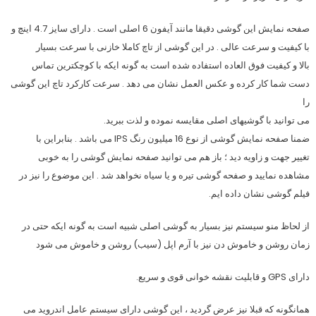
صفحه نمایش این گوشی دقیقا مانند آیفون 6 اصلی است . دارای سایز 4.7 اینچ و
با کیفیت و سرعت عالی . در این گوشی از تاچ کاملا خازنی با سرعت بسیار
بالا و کیفیت فوق العاده استفاده شده است به گونه ایکه با کوچکترین تماس
دست شما کار کرده و عکس العمل نشان می دهد . سرعت کارکرد تاچ این گوشی
را
می توانید با گوشیهای اصلی مقایسه نموده و لذت ببرید.
ضمنا صفحه نمایش گوشی از نوع 16 میلیون رنگ IPS می باشد . بنابراین با
تغییر جهت و زاویه دید ؛ باز هم می توانید صفحه نمایش گوشی را به خوبی
مشاهده نمایید و صفحه گوشی تیره و یا سیاه نخواهد شد . این موضوع را نیز در
فیلم گوشی نشان داده ایم.
از لحاظ منو سیستم نیز بسیار به گوشی اصلی شبیه است به گونه ایکه حتی در
زمان روشن و خاموش دن نیز با آرم اپل (سیب) روشن و خاموش می شود
دارای GPS و قابلیت نقشه خوانی قوی و سریع.
همانگونه که قبلا نیز عرض گردید ، این گوشی دارای سیستم عامل اندروید می