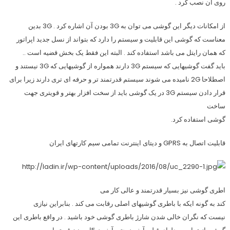
روی آن نصب کرد .
از امکانات دیگر این گوشی می توان به 3G بودن آن اشاره کرد . 3G بدین
معناست که گوشی این قابلیت و سیستم را دارد که بتواند از نسل جدید اپراتور
که همان رایتل می باشد استفاده کند . البته این فقط یک بخش قضیه است ..
باید گفت گوشیهایی که سیستم 3G دارند همواره از گوشیهایی که 3G نیستند و
اصطلاحا 2G نامیده می شوند سیستم قدرتمند تر و حرفه ای تری دارند زیرا برای
قرار دادن سیستم 3G در یک گوشی باید از سخت افزار بهتر و قویتری جهت
ساخت
گوشی استفاده کرد.
قابلیت اتصال به GPRS و دیتای اینترنت تمامی سیم کارتهای ایران
اطری گوشی نیز بسیار قدرتمند و عالی کار می
کند به گونه ایکه با باطری گوشیهای اصلی رقابت می کند . بنابراین نیازی
نیست که نگران خالی شدن شارژ باطری گوشی خود باشید . در واقع باطری این