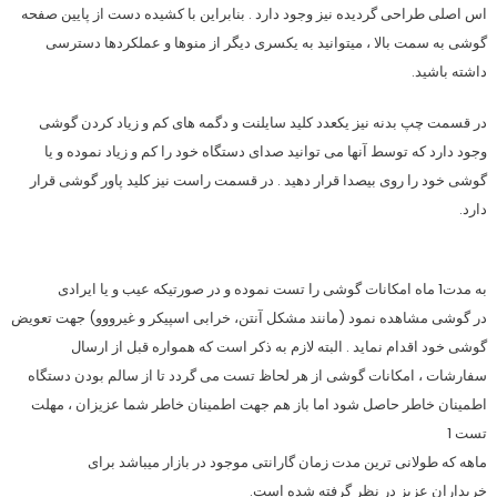
اس اصلی طراحی گردیده نیز وجود دارد . بنابراین با کشیده دست از پایین صفحه
گوشی به سمت بالا ، میتوانید به یکسری دیگر از منوها و عملکردها دسترسی
داشته باشید.
در قسمت چپ بدنه نیز یکعدد کلید سایلنت و دگمه های کم و زیاد کردن گوشی
وجود دارد که توسط آنها می توانید صدای دستگاه خود را کم و زیاد نموده و یا
گوشی خود را روی بیصدا قرار دهید . در قسمت راست نیز کلید پاور گوشی قرار
دارد.
به مدت1 ماه امکانات گوشی را تست نموده و در صورتیکه عیب و یا ایرادی
در گوشی مشاهده نمود (مانند مشکل آنتن، خرابی اسپیکر و غیرووو) جهت تعویض
گوشی خود اقدام نماید . البته لازم به ذکر است که همواره قبل از ارسال
سفارشات ، امکانات گوشی از هر لحاظ تست می گردد تا از سالم بودن دستگاه
اطمینان خاطر حاصل شود اما باز هم جهت اطمینان خاطر شما عزیزان ، مهلت
تست 1
ماهه که طولانی ترین مدت زمان گارانتی موجود در بازار میباشد برای
خریداران عزیز در نظر گرفته شده است.