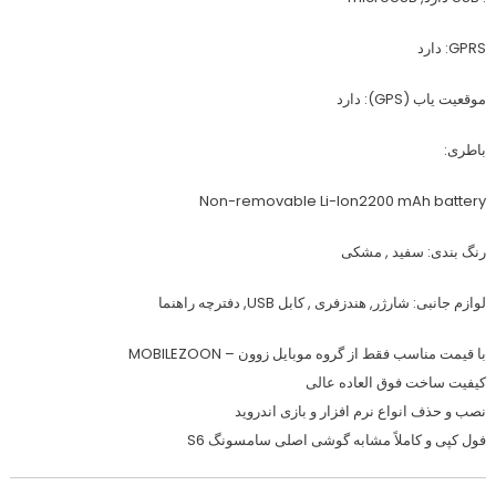
GPRS: دارد
موقعیت یاب (GPS): دارد
باطری:
Non-removable Li-Ion2200 mAh battery
رنگ بندی: سفید , مشکی
لوازم جانبی: شارژر, هندزفری , کابل USB, دفترچه راهنما
با قیمت مناسب فقط از گروه موبایل زوون – MOBILEZOON
کیفیت ساخت فوق العاده عالی
نصب و حذف انواع نرم افزار و بازی اندروید
فول کپی و کاملاً مشابه گوشی اصلی سامسونگ S6