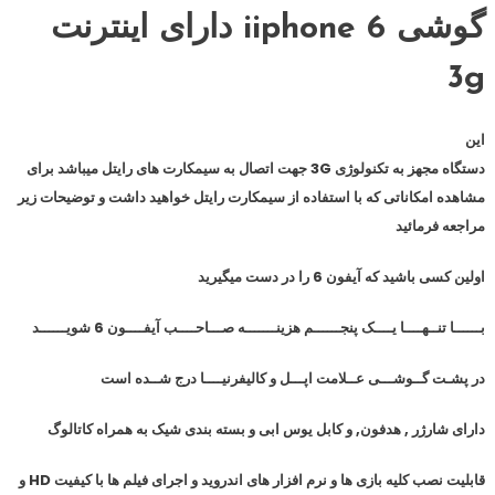
گوشی iiphone 6 دارای اینترنت
3g
این
دستگاه مجهز به تکنولوژی 3G جهت اتصال به سیمکارت های رایتل میباشد برای
مشاهده امکاناتی که با استفاده از سیمکارت رایتل خواهید داشت و توضیحات زیر
مراجعه فرمائید
اولین کسی باشید که آیفون 6 را در دست میگیرید
بــــــا تنــهــــا یــــک پنجــــــم هزینـــــــه صـــاحــــب
آیفــــون 6
شویــــــد
در پشـت گــوشـــی عــلامت اپـــل و کالیفرنیــــا درج شــده است
دارای شارژر , هدفون, و کابل یوس ابی و بسته بندی شیک به همراه کاتالوگ
قابلیت نصب کلیه بازی ها و نرم افزار های اندروید و اجرای فیلم ها با کیفیت HD و