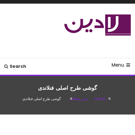
Ski
T
Conten
مدل لباس،اس ام اس جدید،مسائل
لادین
زناشویی،پزشکی،مد،دکوراسیون،آشپزی،مطالب تفریحی
Menu
Search
گوشی طرح اصلی فنلاندی
Home
سایر مطالب
گوشی طرح اصلی فنلاندی
سایر مطالب
آگوست 11, 2016
باران
گوشی طرح اصلی فنلاندی