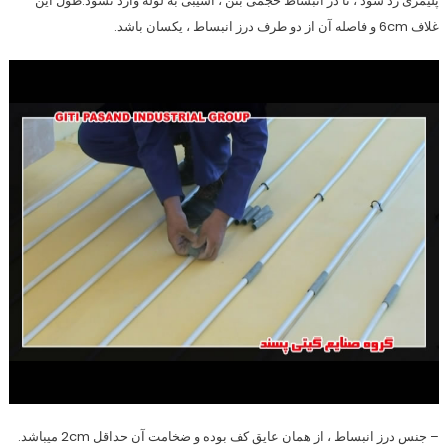
پلیمری رد شود ، تا در انبساط حجمی بتن ، آسیبی به لوله وارد نشود.طول این
غلاف 6cm و فاصله آن از دو طرف درز انبساط ، یکسان باشد.
– جنس درز انبساط ، از همان عایق کف بوده و ضخامت آن حداقل 2cm میباشد.