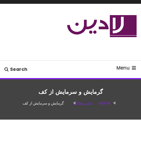
Ski
T
Conten
مدل لباس،اس ام اس جدید،مسائل
لادین
زناشویی،پزشکی،مد،دکوراسیون،آشپزی،مطالب تفریحی
Menu
Search
گرمایش و سرمایش از کف
Home
سایر مطالب
گرمایش و سرمایش از کف
سایر مطالب
آگوست 8, 2016
باران
گرمایش و سرمایش از کف