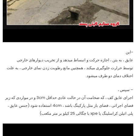
-این
عایق ، به بتن ، اجازه حرکت و انبساط میدهد و از تخریب دیوارهای خارجی
توسط حرارت جلوگیری میکند ، همچنین مانع رطوبت زدن نمای خارجی ، به علت
اختلاف دمای دو طرف میشود.
– سپس ،
اجرای عایق کف ، که ضخامت آن در حالت عادی حداقل 3cm و در مواردی که زیر
فضای اجرائی ، فضای باز مثل پارکینگ باشد ، 4cm استفاده شود.(جنس عایق ،
پلی اتیلن کراسلینگ یا xpe با چگالی 25 کیلو بر متر مکعب)