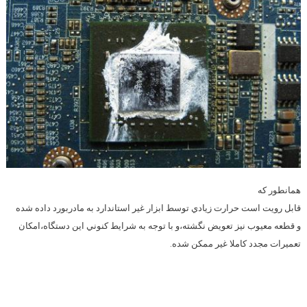
همانطور كه
قابل رويت است حرارت زيادي توسط ابزار غير استاندارد به مادربورد داده شده
و قطعه معيوب نيز تعويض نگشته،و با توجه به شرايط كنوني اين دستگاه،امكان
تعميرات مجدد كاملا غير ممكن شده.