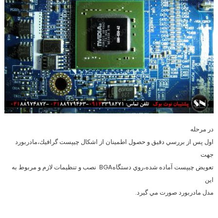
در مرحله
اول پس از بررسي دقيق و حصول اطمينان از اشكال چيپست گرافيك،مادربورد
جهت
تعويض چيپست آماده شده،روي دستگاهBGA نصب و تنظيمات لازم و مربوط به
اين
مدل مادربورد صورت مي گيرد.