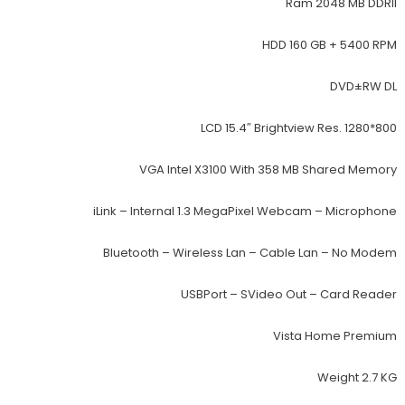
Ram 2048 MB DDRII
HDD 160 GB + 5400 RPM
DVD±RW DL
LCD 15.4″ Brightview Res. 1280*800
VGA Intel X3100 With 358 MB Shared Memory
iLink – Internal 1.3 MegaPixel Webcam – Microphone
Bluetooth – Wireless Lan – Cable Lan – No Modem
USB
Port
– SVideo Out – Card Reader
Vista Home Premium
Weight 2.7 KG