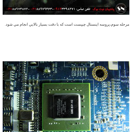
مرحله سوم،پروسه اينستال چيپست است كه با دقت بسيار بالايي انجام مي شود.