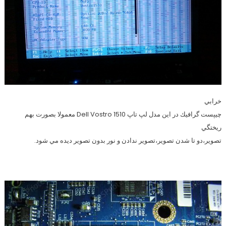
خرابي
چيپست گرافيك در اين مدل لپ تاپ Dell Vostro 1510 معمولا بصورت بهم
ريختگي
تصوير،دو تا شدن تصوير،تصوير ندادن و نور بدون تصوير ديده مي شود.