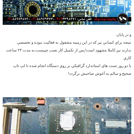
و در پايان
نتيجه براي كساني نيز كه در اين زمينه مشغول به فعاليت نبوده و تخصصي
ندارند نيز،كاملا مشهود است!پس از تكميل كار نصب چيپست،به مدت ۲۴ ساعت
كاري
يا دو روز تست هاي استاندارد گرافيكي بر روي دستگاه انجام شده تا لپ تاپ
صحيح و سالم به آغوش صاحبش برگردد!