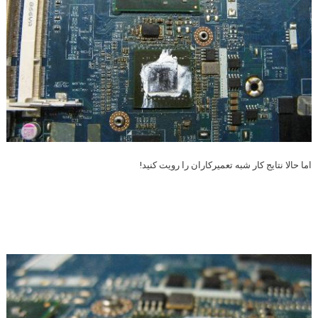
اما حالا نتايج كار شبه تعميركاران را رويت كنيد!