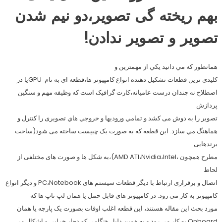
بهم ریخته گی تصویر،دو نیم شدن
تصویر و تصویر ندادن!
همانطور كه مي دانيد يكي از مهمترين و
كليدي ترين قطعات تشكيل دهنده انواع كامپيوتر ها،قطعه اي به نام GPUیا در
اصطلاح نه چندان درست عامیانه،کارت گرافیک است كه وظیفه مهم و سنگین
پردازش
تصویر را به دوش می کشد و تمامي ورودي­ها و خروجي هاي تصویری را كنترل و
هماهنگ مي سازد. این قطعه که به صورت یک چیپست ساخته می شود(ساخت
برندهایی
مطرح همچون ،AMD ATI،Nvidia،Intel)،به شکل ها و صورت های مختلفی از
لحاظ
اتصال و برقراری ارتباط با دیگر قطعات سیستم های PC،Notebook و دیگر انواع
کامپیوتر به کار می رود. در کامپیوتر های قابل حمل یا همان لپ تاپ ها که
مورد بحث این مقاله هستند، این قطعه اغلب اوقات بصورت یک پارچه یا همان
Onboard به کار می رود و به همین دلیل هنگامی که دچار خرابی و اشکال می