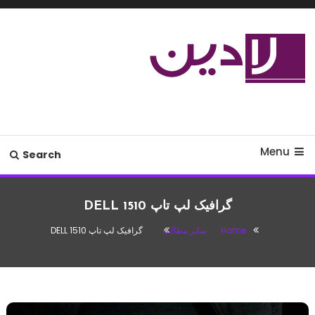
Ski
T
Conten
مدل لباس،اس ام اس جدید،مسائل
لادین
زناشویی،پزشکی،مد،دکوراسیون،آشپزی،مطالب تفریحی
Menu
Search
گرافیک لپ تاپ DELL 1510
Home
سایر مطالب
گرافیک لپ تاپ DELL 1510