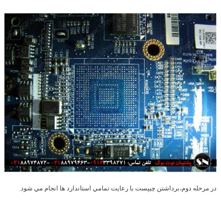
در مرحله دوم،برداشتن چيپست با رعايت تمامي استاندارد ها انجام مي شود.