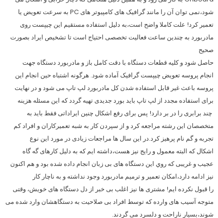
شود،نمی توان آن را مانند گرافیک های کامپیوتر های PC به سرعت تعویض یا
تعمیر کرد! علت کاملا واضح است،به دلیل استفاده مستقیم این چیپست روی
مادربورد به چندین ساعت فعالیت تخصصی احتیاج است تا تشخیص ایراد بصورت
صحیح
حاصل شود و کلیه قطعات دستگاه با دقت کامل باز و مادربورد دستگاه جهت
انجام پروسه تعویض چیپست گرافیک آماده شود. هرگونه اشتباه حین انجام این
پروسه باعث غیر قابل استفاده شدن کل مادربورد لپ تاپ می شود و در نهایت
برای استفاده مجدد از لپ تاپ باید بورد جدیدی تهیه گردد که این مسئله هزینه
چند برابری را در بر دارد! پس برای رفع اشکال چنین ایراداتی فقط باید به
متخصصان این رشته مراجعه کرد و از سپردن کار به شبه تعمیرکاران و افراد کم
تجربه و گم نام پرهیز کرد.در این سال ها مراجعات زیادی در مورد این نوع
اشکال که البته معمول و رایج نیز هست،داشته ایم که به دلیل کارهای گه گاه
عجیب و غریبی که روي این دستگاه های بی زبان انجام داده شده بود و هم اکنون
نیز ادامه دارد،امکان تعمیر و ترمیم مادربورد وجود نداشته و به ناچار کار
را قبول نکرده ایم! مشتری ها نیز اغلب بی خبر از دل دستگاه های خویش، وقتی
متوجه آسیب های وارده که توسط افراد بی صلاحیت به دستگاهشان وارد شده می
شوند،بسیار ناراحت و دلسرد می گردند.