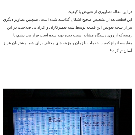
در اين مقاله تصاويري از تعويض با كيفيت
اين قطعه،بعد از تشخيص صحیح اشكال گذاشته شده است، همچنين تصاوير ديگري
نيز از نتيجه تعويض اين قطعه توسط شبه تعميركاران و افراد بی صلاحیت در اين
زمينه،كه از روي دستگاه مشابه آسيب ديده تهيه شده است قرار می دهیم،تا
مقايسه انواع كيفيت خدمات با زمان و هزينه هاي مختلف براي شما مشتريان عزيز
آسان تر گردد!