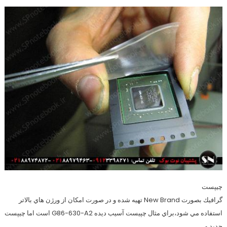
چيپست
گرافيك بصورت New Brand تهيه شده و در صورت امكان از ورژن هاي بالاتر
استفاده مي شود،براي مثال چپيست آسيب ديده G86-630-A2 است اما چيپست
جديد و