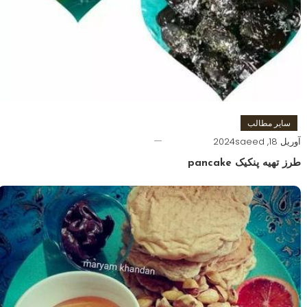
سایر مطالب
آوریل 18, 2024
saeed
طرز تهیه پنکیک pancake