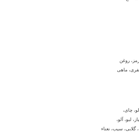
رمز، روغن
عفری، ماهی
لو، چای،
، لبو، آلو،
لابی، سیب، نعناء