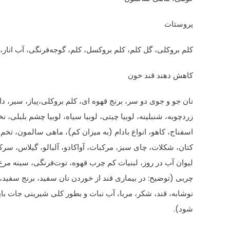
پروستات
کلم بروکلی، گل کلم، کلم بروکسل، کلم، گوجه‌فرنگی، آب انار،
کاهش دهند قند خون
نان جو و جوی دو سر، برنج قهوه ای، کلم بروکلی،پیاز، سیر، دا
زردچوبه، شنبلینه، لوبیا چیتی، لوبیا سیاه، لوبیا چشم بلبلی، 
اسفناج، کاهو، انواع بادام‌ (به میزان کم)، ماهی سالمون، تخم 
کتان، شکلات، چای سبز، مرکبات، آواکادو، آلبالو، گیلاس، سرکه سی
لیوان آب در روز، لبنیات کم چرب قهوه، توت‌فرنگی، سینه مر
چربی (توضیح: در بیماری قند از خوردن نان سفید، برنج سفید
نوشابه، قند، شکر، مربا، آب نبات و بطور کلی شیرینی جات بای
شود).