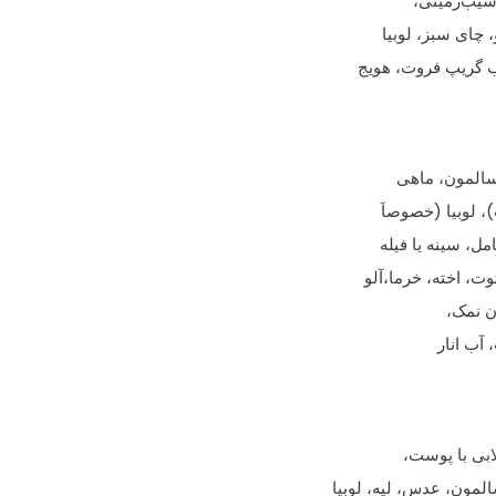
سیب‌زمینی،
 چای سبز، لوبیا
ب گریپ فروت، هویج
سالمون، ماهی
، لوبیا (خصوصاَ
ل، سینه یا فیله
ون نمک،
آب انار
ابی با پوست،
مون، عدس، لپه، لوبیا