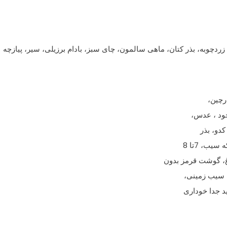
 زردچوبه، بذر کتان، ماهی سالمون، چای سبز، بادام برزیلی، سیر، پیازچه
رچین،
نخود ، عدس،
کدو، بذر
ب، 7تا 8
غ، گوشت قرمز بدون
، سیب زمینی،
د جدا خوداری