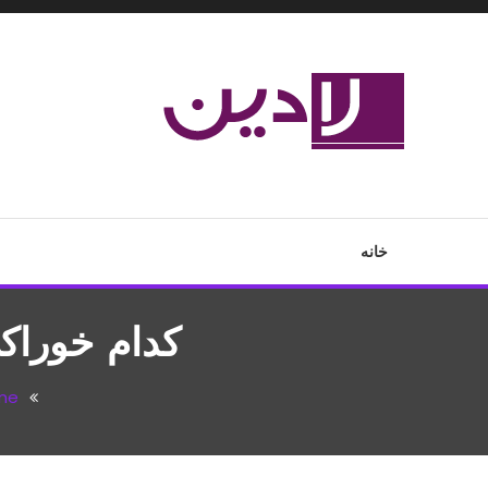
Ski
T
Conten
مدل لباس،اس ام اس جدید،مسائل زناشویی،پزشکی،مد،دکوراسیون،آ
لادین
خانه
کدام خوراک
me