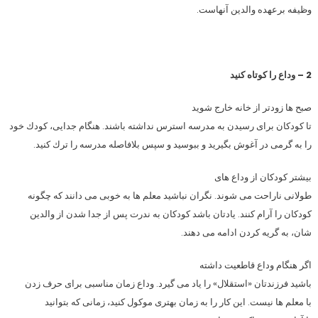
وظیفه برعهده والدین آنهاست.
2 – وداع را كوتاه كنید
صبح ها زودتر از خانه خارج شوید
تا كودكان برای رسیدن به مدرسه استرس نداشته باشند. هنگام جدایی، كودك خود
را به گرمی در آغوش بگیرید و ببوسید و سپس بلافاصله مدرسه را ترك كنید.
بیشتر كودكان از وداع های
طولانی ناراحت می شوند. نگران نباشید معلم ها به خوبی می دانند كه چگونه
كودكان را آرام كنند. یادتان باشد كودكان به ندرت پس از جدا شدن از والدین
شان، به گریه كردن ادامه می دهند.
اگر هنگام وداع قاطعیت داشته
باشید فرزندتان «استقلال» را یاد می گیرد. وداع زمان مناسبی برای حرف زدن
با معلم ها نیست. این كار را به زمان بهتری موكول كنید، زمانی كه بتوانید