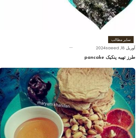
سایر مطالب
آوریل 18, 2024
saeed
طرز تهیه پنکیک pancake