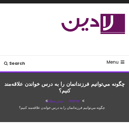
Ski
T
Conten
مدل لباس،اس ام اس جدید،مسائل
لادین
زناشویی،پزشکی،مد،دکوراسیون،آشپزی،مطالب تفریحی
Menu
Search
چگونه مي‌توانيم فرزندانمان را به درس خواندن علاقه‌مند
كنيم؟
Home
سایر مطالب
چگونه مي‌توانيم فرزندانمان را به درس خواندن علاقه‌مند كنيم؟