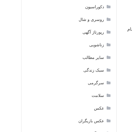
دکوراسیون
روسری و شال
ام
رپورتاژ آگهی
زناشویی
سایر مطالب
سبک زندگی
سرگرمی
سلامت
عکس
عکس بازیگران