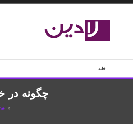
Ski
T
Conten
مدل لباس،اس ام اس جدید،مسائل زناشویی،پزشکی،مد،دکوراسیون،آ
لادین
خانه
چگونه در خانه ورزش 
me