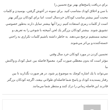
براي دريافت پاسخ‌هاي بهتر نوع تحسين را
با سن و اخلاق كودك متناسب كنيد. براي نمونه در آغوش گرفتن، بوسيدن و كلمات
محبت آميز بيشتر مناسب كودكان خردسال است. اما براي كودكان بزرگتر بهتر
است از كلمات رمزي استفاده كنيم. زيرا آنها بيشتر تمايل دارند به‌طور خصوصي
تشويق شوند. بيشتر كودكان بزرگتر يك لحن آميخته با شوخي را به تعريف و
تمجيد مستقيم ترجيح مي‌دهند. به خاطر داشته باشيم كلمات تكراري به راحتي
خسته‌كننده و بي‌اثر مي‌شوند.
تحسين كردن در مورد كودكان خرد سال وقتي
مؤثر است كه بدون معطلي صورت گيرد. معمولا فاصله بين عمل كودك و واكنش
ما
مي‌تواند با يك اشاره كوچك به موضوع پر شود، در هر صورت نگذاريد تا بين
رفتار پسنديده كودك و پاسخ شما فاصله‌اي طولاني بيفتد، اگرچه كودكان بزرگتر
قادرند اين فاصله زماني را درك كنند و منتظر شما مي‌مانند.