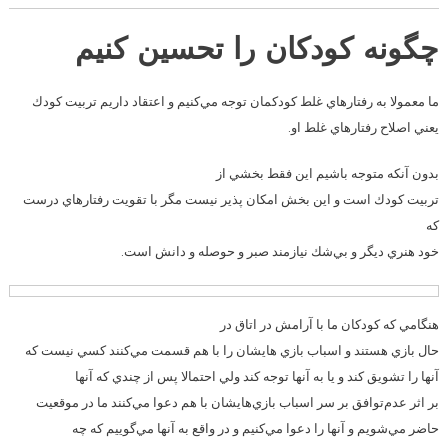
چگونه کودکان را تحسین کنیم
ما معمولا به رفتارهاي غلط كودكمان توجه مي‌كنيم و اعتقاد داريم تربيت كودك
يعني اصلاح رفتارهاي غلط او.
بدون آنكه متوجه باشيم اين فقط بخشي از
تربيت كودك است و اين بخش امكان پذير نيست مگر با تقويت رفتار‌هاي درست
كه
خود هنري ديگر و بي‌شك نيازمند صبر و حوصله و دانش است.
هنگامي كه كودكان ما با آرامش در اتاق در
حال بازي هستند و اسباب بازي هايشان را با هم قسمت مي‌كنند كسي نيست كه
آنها را تشويق كند و يا به آنها توجه كند ولي احتمالا پس از چندي كه آنها
بر اثر عدم‌توافق بر سر اسباب بازي‌هايشان با هم دعوا مي‌كنند ما در موقعيت
حاضر مي‌شويم و آنها را دعوا مي‌كنيم و در واقع به آنها مي‌گوييم كه چه