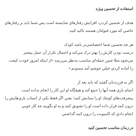
استفاده از تحسين ويژه
هدف از تحسين كردن، افزايش رفتارهاي شايسته است پس شما بايد بر رفتارهاي
خاصي كه مورد قبولتان هستند تاكيد كنيد.
هر چه تحسين شما اختصاصي‌تر باشد كودك
درست بودن كارش را بهتر درك مي‌كند و احتمال تكرار آن عمل بيشتر
مي‌شود.مثلا چنين جمله‌اي مناسب به‌نظر مي‌رسد «از اينكه امروز خودت كيفت
را آماده كردي خيلي خوشم آمد ممنونم.»
اگر به فرزندتان گفتيد كه بايد بعد از
اتمام بازي همه آنها را جمع كند و هيچگاه او اين كار را انجام نداده است
پيشرفت‌هاي كوچك او را ستايش كنيد؛ يعني اگر فقط يكي از اسباب بازي‌هايش را
درون كمد قرار داده است او را تشويق كنيد و به او بگوييد چه كار خوبي
انجام دادي كه كاميونت را درون كمد گذاشتي.
در زمان مناسب تحسين كنيد