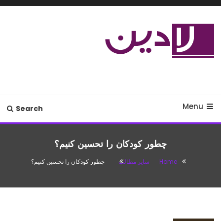
Ski
T
Conten
مدل لباس،اس ام اس جدید،مسائل
لادین
زناشویی،پزشکی،مد،دکوراسیون،آشپزی،مطالب تفریحی
Menu
Search
چطور کودکان را تحسین کنیم؟
Home
سایر مطالب
چطور کودکان را تحسین کنیم؟