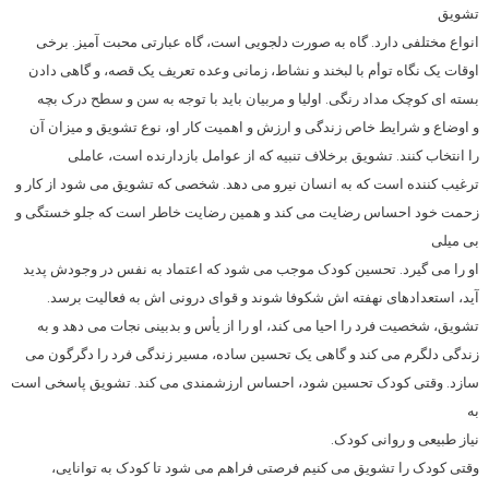
تشویق
انواع مختلفی دارد. گاه به صورت دلجویی است، گاه عبارتی محبت آمیز. برخی
اوقات یک نگاه توأم با لبخند و نشاط، زمانی وعده تعریف یک قصه، و گاهی دادن
بسته ای کوچک مداد رنگی. اولیا و مربیان باید با توجه به سن و سطح درک بچه
و اوضاع و شرایط خاص زندگی و ارزش و اهمیت کار او، نوع تشویق و میزان آن
را انتخاب کنند. تشویق برخلاف تنبیه که از عوامل بازدارنده است، عاملی
ترغیب کننده است که به انسان نیرو می دهد. شخصی که تشویق می شود از کار و
زحمت خود احساس رضایت می کند و همین رضایت خاطر است که جلو خستگی و
بی میلی
او را می گیرد. تحسین کودک موجب می شود که اعتماد به نفس در وجودش پدید
آید، استعدادهای نهفته اش شکوفا شوند و قوای درونی اش به فعالیت برسد.
تشویق، شخصیت فرد را احیا می کند، او را از یأس و بدبینی نجات می دهد و به
زندگی دلگرم می کند و گاهی یک تحسین ساده، مسیر زندگی فرد را دگرگون می
سازد. وقتی کودک تحسین شود، احساس ارزشمندی می کند. تشویق پاسخی است
به
نیاز طبیعی و روانی کودک.
وقتی کودک را تشویق می کنیم فرصتی فراهم می شود تا کودک به توانایی،