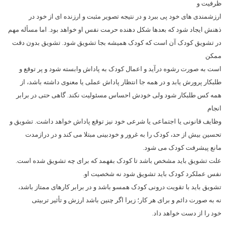
ظرفیت و
ارزشمندی های خود پی ببرد و در نتیجه تصویر مثبت و ارزنده ای از خود در
ذهنش ایجاد شود که بعدها شکل دهنده حرمت نفس او خواهد بود. اما مسأله مهم
در تشویق کودک آن است که کودک همیشه بجا تشویق شود. تشویق بدون دقت
ممکن
است به صورت رشوه درآید و اعمال کودک به پاداش وابسته شود و پر توقع و
طلبکار پرورش یابد و در همه جا انتظار پاداش عملی یا معنوی داشته باشد، از
همه کس طلبکار شود ولی خودش احساس مسئولیت نکند. گاهی حتی در برابر
انجام
وظایف قانونی یا اجتماعی یا شرعی خود نیز توقع پاداش خواهد داشت. تشویق و
تحسین بیش از حد، کودک را به غرور و خودبینی مبتلا می کند و در درازمدت
مانع پیشرفت کودک می شود.
علت تشویق باید مشخص باشد تا کودک بفهمد که برای چه تشویق شده است.
نفس عملکرد کودک باید تشویق شود نه شخصیت او.
تشویق باید با تقویت درونی کودک همسو باشد و در برابر کارهای ممتاز باشد،
نه به صورت دائم و برای هر کار؛ زیرا اگر چنین باشد ارزش و تأثیر تربیتی
خود را از دست خواهد داد.