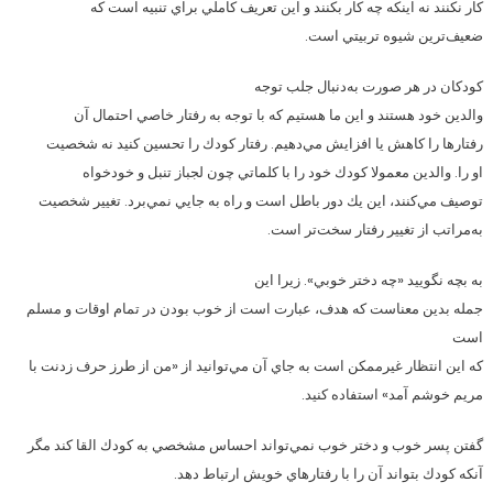
كار نكنند نه اينكه چه كار بكنند و اين تعريف كاملي براي تنبيه است كه
ضعيف‌ترين شيوه تربيتي است.
كودكان در هر صورت به‌دنبال جلب توجه
والدين خود هستند و اين ما هستيم كه با توجه به رفتار خاصي احتمال آن
رفتار‌ها را كاهش يا افزايش مي‌‌دهيم. رفتار كودك را تحسين كنيد نه شخصيت
او را. والدين معمولا كودك خود را با كلماتي چون لجباز تنبل و خودخواه
توصيف مي‌كنند، اين يك دور باطل است و راه به جايي نمي‌برد. تغيير شخصيت
به‌مراتب از تغيير رفتار سخت‌تر است.
به بچه نگوييد «چه دختر خوبي». زيرا اين
جمله بدين معناست كه هدف، عبارت است از خوب بودن در تمام اوقات و مسلم
است
كه اين انتظار غيرممكن است به جاي آن مي‌توانيد از «من از طرز حرف زدنت با
مريم خوشم آمد» استفاده كنيد.
گفتن پسر خوب و دختر خوب نمي‌تواند احساس مشخصي به كودك القا كند مگر
آنكه كودك بتواند آن را با رفتارهاي خويش ارتباط دهد.