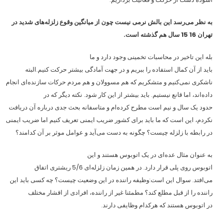
به نظر می‌رسد این بالش نرمی نیست چون از میانگین وقوع زلزله‌های شدید در
تهران 16 15 سال هم گذشته است.
بله این تاخیر در محاسبات تخمینی وجود دارد و ما
باید از آن کمال استفاده را ببریم و در جهت آمادگی بیشتر حرکت کنیم.البته
ناشکری نمی‌کنیم و متشکریم که هم مسوولان و هم مردم حرکات سازنده‌ای انجام
داده‌اند، اما قانع نیستیم. باید بیشتر از این کار شود. نکته دیگر که در
حدود یک سال و نیم است مطرح کرده‌ام و متاسفانه بحث جدی درباره آن دریافت
نکردم، این است که ما باید برای کشور ضریب ایمنی تعریف کنیم اما ضریب ایمنی
در رابطه با زلزله چیست؟ چگونه به دست می‌آید و عوامل موثر بر آن کدامند؟
به عنوان مثال عده‌ای در یک اتوبوس هستند و این
اتوبوس روی پلی قرار دارد. در همین زمان زلزله‌ای 5/6 ریشتری اتفاق
می‌افتد. سوال این است:‌وظیفه راننده در این وضعیت چیست؟ چه کسی باید این
راننده را از قبل مطلع کند؟ مطمئنا غیر از راننده،‌ افرادی از اقشار مختلف
در اتوبوس هستند که هرکدام وظایفی دارند.