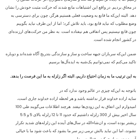
در محاق بردیم. در واقع این اشتباهات مانع شدند که حرکت مثبت خودش را نشان
دهد. البته این‌که ما قانع به وضعیت فعلی هستیم هرگز، چون برای دسترسی به
وضع مطلوب که نباید قانع بود، باید تلاش کرد؛ اما از این طرف نباید بگوییم
چون قانع نیستیم پس اتفاقی هم نیفتاده است. به نظر من حرکت‌های ارزنده‌ای
در کشور انجام شده است.
ضمن این‌که سربازان جبهه ساخت و ساز و سازندگی بتدریج آگاه شده‌اند و دوباره
تاکید می‌کنم که نمی‌توانیم یک‌شبه به ایده‌آل‌ها برسیم.
به این ترتیب ما به زمان احتیاج داریم، البته اگر زلزله به ما این فرصت را بدهد.
باتوجه به این‌که چیزی در عالم وجود ندارد که در
سایه اراده خداوند قرار نداشته باشد و هر لحظه اراده خداوند جاری است،
امیدوارم این اتفاق به این زودی‌ها نیفتد. هرچند اطلاعات می‌گویند طی 100
سال اخیر بیش از 300 زلزله داشتیم که حدود 11 تا 12 زلزله بالای 5 و 5.5
ریشتر بوده است، و ان‌شاءالله در سال‌های آینده این زلزله‌های شدید تکرار
نشوند، اما این نباید بالش نرمی زیر سر ما بشود که باعث شود ما با خیالی
آسوده دست از حرکت و فعالیت برداریم.