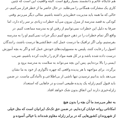
هم جایگاه عالم و دانشمند بسیار رفیع است. البته واقعیت این است که چنین
کاری یک مشارکت همگانی را می‌طلبد. در حال حاضر ما از خطر فرار می‌کنیم، در
حالی که ما همه باید مدیریت خطرپذیر داشته باشیم. مثالی دیگر می‌زنم. وقتی
کودکی به قصد مدرسه از منزل بیرون می‌آید خطرات زیادی بر سر راه دارد، اما
صرفا به دلیل این خطرات نمی‌توانیم از رفتن او به مدرسه ممانعت کنیم. در
واقع اگر تمام خطرات را در ذهن جمع کنیم دیگر جرات نمی‌کنیم او را به مدرسه
بفرستیم، ولی اگر ترافیک ما درست عمل کند، خط‌کشی‌ها درست باشند، رانندگان
اصول را رعایت کنند، پلیس به مسوولیت‌های خودش عمل کند و اگر به بچه آموزش
درست داده شده باشد و در کل همه مواد لازم را رعایت کرده باشیم، ضریب
ایمنی را بالا برده‌ایم، پس این بچه می‌تواند به سلامت به مدرسه برود و
برگردد. برای مواجهه با هر پدیده واقعی که چهره ناگواری از خود به ما نشان
می‌دهد باید بدانیم ترسیدن تنها ناشی از بی‌اطلاعی و ناآمادگی ماست. در ضمن
باید قبول کنیم زلزله یک پدیده طبیعی است و در جاهایی که استعداد
زلزله‌خیزی دارند ‌این اتفاق بدون شک خواهد افتاد.
به نظر می‌رسد ما آن بچه را بدون هیچ
امکاناتی روانه خیابان کرده‌ایم. در ضمن حق تک‌تک ایرانیان است که مثل خیلی
از شهروندان کشورهایی که در برابر زلزله مقاوم شده‌اند با خیالی آسوده و