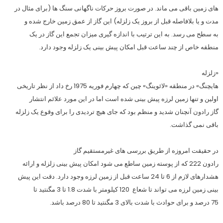
های زمین باقی می ماند. در صورت بروز حرکات ناگهانی سنگ ها (برای مثال در
مدت و یا بلافاصله قبل از بروز یک زلزله) این گاز از عمق زمین خارج شده و
به سطح می رسد. به این ترتیب با اندازه گیری میزان تجمع این گاز در یک
منطقه خاص از چند ساعت قبل امکان پیش بینی یک زلزله وجود دارد.
«زلزله
هایچنگ» در منطقه «لائوینگ» چین که چهارم فوریه 1975 رخ داد از نظر تاریخی
اولین و تنها زمین لرزه پیش بینی شده است اما در این مورد علائم انتشار
گاز رادون آنچنان شدید و منظم بود که جای هیچ تردیدی را برای وقوع یک زلزله
باقی نمی گذاشت.
در حقیقت امروزه از طریق بررسی های غیرمستقیم گاز
رادون 222 که از پوسته زمین ساطع می شود امکان پیش بینی زلزله و ارائه
هشدارهای لازم از 6 تا 24 ساعت قبل از زمین لرزه وجود دارد. دقت این پیش
بینی زمین لرزه می تواند تا شعاع 120 کیلومتر با شدت 1.8 تا 3 مگنتید تا
75 درصد و برای حوادث با شدت بالای 3 مگنتید تا 80 درصد باشد.