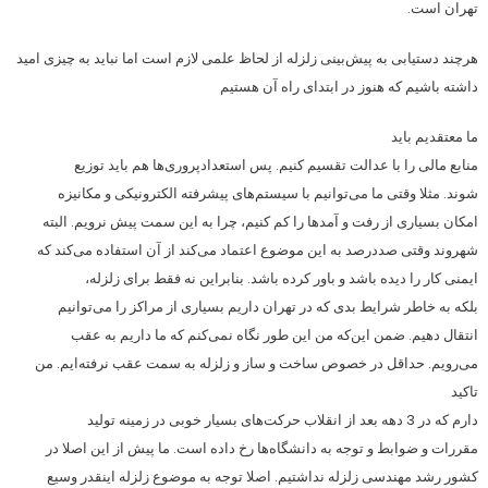
تهران است.
هرچند دستیابی به پیش‌بینی زلزله از لحاظ علمی لازم است اما نباید به چیزی امید
داشته باشیم که هنوز در ابتدای راه آن هستیم
ما معتقدیم باید
منابع مالی را با عدالت تقسیم کنیم. پس استعدادپروری‌ها هم باید توزیع
شوند. مثلا وقتی ما می‌توانیم با سیستم‌های پیشرفته الکترونیکی و مکانیزه
امکان بسیاری از رفت و آمدها را کم کنیم، چرا به این سمت پیش نرویم. البته
شهروند وقتی صددرصد به این موضوع اعتماد می‌کند از آن استفاده می‌کند که
ایمنی کار را دیده باشد و باور کرده باشد. بنابراین نه فقط برای زلزله،
بلکه به خاطر شرایط بدی که در تهران داریم بسیاری از مراکز را می‌توانیم
انتقال دهیم. ضمن این‌که من این طور نگاه نمی‌کنم که ما داریم به عقب
می‌رویم. حداقل در خصوص ساخت و ساز و زلزله به سمت عقب نرفته‌ایم. من
تاکید
دارم که در 3 دهه بعد از انقلاب حرکت‌های بسیار خوبی در زمینه تولید
مقررات و ضوابط و توجه به دانشگاه‌ها رخ داده است. ما پیش از این اصلا در
کشور رشد مهندسی زلزله نداشتیم. اصلا توجه به موضوع زلزله اینقدر وسیع