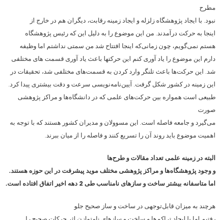
مطرح
نبود. با ایجاد پژوهشگاه زلزله و ایجاد زمینه رقابت، دیگران هم در خارج از
اینجا به حرکت درآمدند. من این موضوع را به دلیل این که رئیس پژوهشگاه
هستم نمی‌گویم، چون زمانی‌که اینجا افتتاح شد من سمتی نداشتم اما وظیفه
دارم این موضوع را یاد آوری کنم این حرکتها باعث یاد آوری قسمت های مختلفی
شد. این حرکت‌ها باعث تلنگر وارد کردن به قسمت‌های مختلفی شد، تحقیقات در
این زمینه در کشور شکل گرفت. آیین‌نامه‌نویسی سرعت و دقت بیشتری پیدا کرد.
طبیعی است همواره بین حرکت‌های علمی که در دانشگاه‌ها و مراکز پژوهشی
صورت
می‌گیرد و جامعه فاصله است. این مسوولان و مدیران کشور هستند که با توجه به
اهمیت موضوع باید روند آن را تسریع کنند و فاصله را از میان ببرند.
البته در زمینه علمی تعداد مقالات و طرح‌ها
و وجود پژوهشگاه‌ها و مراکز پژوهشی مختلف موید پیشرفت در این حوزه هستند.
اما متاسفانه بیشتر ساخت و سازهای نامناسب طی 2 دهه اخیر اتفاق افتاده است.
هرچند به میزان قابل‌توجهی در ساخت و ساز صحیح جلو
رفتیم اما با ایجاد تراکم‌ها و ساخت و سازهای نامتوازن اثر حرکات صحیح را