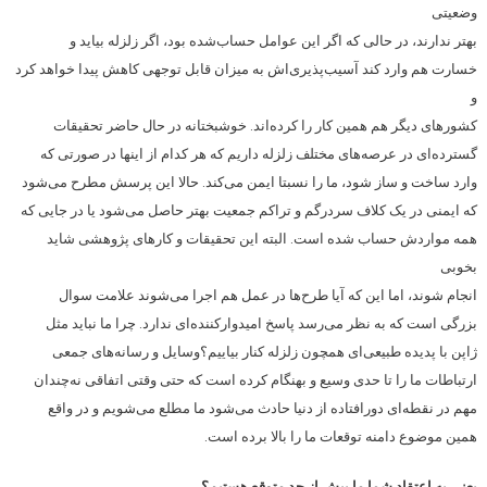
وضعیتی
بهتر ندارند، در حالی که اگر این عوامل حساب‌شده بود، اگر زلزله بیاید و
خسارت هم وارد کند آسیب‌پذیری‌اش به میزان قابل توجهی کاهش پیدا خواهد کرد
و
کشورهای دیگر هم همین کار را کرده‌اند. خوشبختانه در حال حاضر تحقیقات
گسترده‌ای در عرصه‌های مختلف زلزله داریم که هر کدام از اینها در صورتی که
وارد ساخت و ساز شود، ما را نسبتا ایمن می‌کند. حالا این پرسش مطرح می‌شود
که ایمنی در یک کلاف سردرگم و تراکم جمعیت بهتر حاصل می‌شود یا در جایی که
همه مواردش حساب شده است. البته این تحقیقات و کارهای پژوهشی شاید
بخوبی
انجام شوند، اما این که آیا طرح‌ها در عمل هم اجرا می‌شوند علامت سوال
بزرگی است که به نظر می‌رسد پاسخ امیدوارکننده‌ای ندارد. چرا ما نباید مثل
ژاپن با پدیده طبیعی‌ای همچون زلزله کنار بیاییم؟وسایل و رسانه‌های جمعی
ارتباطات ما را تا حدی وسیع و بهنگام کرده است که حتی وقتی اتفاقی نه‌چندان
مهم در نقطه‌ای دورافتاده از دنیا حادث می‌شود ما مطلع می‌شویم و در واقع
همین موضوع دامنه توقعات ما را بالا برده است.
یعنی به اعتقاد شما ما بیش از حد متوقع هستیم؟