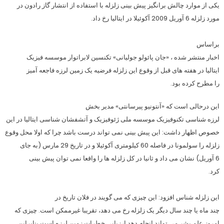
یکی از موارد چالش برانگیز پیش بینی زلزله با استفاده از انتشار گاز رادون در
مورد زلزله 6 آوریل 2009 آکوئیلا در ایتالیا رخ داد.
براساس
اخبار منتشر شده ، «جان پائولو جولیانی» تکنسین لابراتوار موسسه فیزیک
ایتالیا در هفته های قبل از وقوع این زلزله فرضیه یک زمین لرزه فاجعه آمیز
را مطرح کرده بود.
این درحالی است که «آنتونیو پیرسانتی» مدیر بخش
لرزه شناسی تکنوفیزیک موسسه ملی ژئوفیزیک و آتشفشان شناسی ایتالیا در این
خصوص اظهار داشت: این پیش بینی نمی تواند درست باشد چرا که اولا محل وقوع
زلزله را سولمونا در فاصله 60 کیلومتری آکوئیلا و در تاریخ 29 مارس (به جای
6 آوریل) نشان می داد و ثانیا در کل زلزله ها را واقعا نمی توان پیش بینی
کرد.
این زلزله شناس افزود: این چیزی که می گویند در فلان تاریخ در
چند ماه یا چند سال دیگر یک زلزله رخ می دهد، تقریبا غیرممکن است. چیزی که
امروز علم بشر می تواند انجام دهد ارزیابی خطرات زمین لرزه است بنابراین