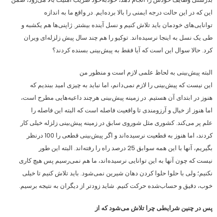
این که در این حالت درجه ایمنی را بالا برده‌ایم. در واقع ما به اندازه
توانایی‌های خودمان باید تلاش کنیم و نسل آینده بیشتر. ژاپنی‌ها هم یکشبه و
طی یک نسل به اینجا نرسیده‌‌اند. توکیو را هم چند سال پیش زلزله‌ای ویران
کرد. حالا سوال این است که آیا فقط به پیش‌بینی بسنده کردند؟
البته پیش‌بینی به لحاظ علمی لازم است و منظور من
این نیست که پیش‌بینی را لازم نمی‌دانم، اما نباید به چیزی امید ببندیم که
هنوز در ابتدای آن هستیم. در زمینه پیش‌بینی هرچند داعیه‌هایی مطرح است،
اما هنوز از خیال و آرزومندی تا واقعیت فاصله است که البته این فاصله را
علم پر می‌کند. کشوری مثل شوروی سابق در زمینه پیش‌بینی زلزله خیلی کار
کردند، اما هنوز به قطعیت نرسیده‌اند و اگر پیش‌بینی قطعی را 100 درنظر
بگیریم، آنها با این همه سوابق 25 درصد راه را رفته‌اند. البته این طور
نیست که چون آنها به این توانایی نرسیده‌اند، ما هم نمی‌رسیم پس هیچ کاری
نکنیم؛ ولی با حلوا حلوا کردن دهان شیرین نمی‌شود. باید تلاش کنیم تا خیلی
خوب، دقیق و حساب‌شده حرکت کنیم. شاید زودتر از دیگران به نتیجه برسیم.
پس در چنین شرایطی چرا تلاش می‌شود که از