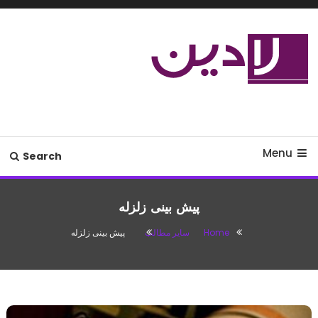
Ski
T
Conten
مدل لباس،اس ام اس جدید،مسائل
لادین
زناشویی،پزشکی،مد،دکوراسیون،آشپزی،مطالب تفریحی
Menu
Search
پیش بینی زلزله
Home
سایر مطالب
پیش بینی زلزله