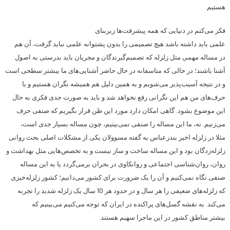
هستیم.
فکر می‌کنم در دنیایی که همه پیشرفت‌ها زیربنای
علمی باید داشته باشد هیچ تصمیمی را بدون پشتوانه علمی نباید گرفت، آن هم
در مساله مهمی مثل زلزله که تصمیم‌گیرندگان و مجریان باید بدرستی به اصول
آشنا باشند؛ در حالی که متاسفانه در حال حاضر آشنایی‌های ما بیشتر سطحی است
و در نتیجه آسیب‌پذیر می‌شویم و به همین دلیل هم همیشه نگران هستیم و با
حرف‌های من هم این نگرانی رفع نخواهد شد و باید به صورت جدی فکری به حال
این موضوع بشود. گاهی امکان دارد مورد این ظن قرار بگیریم که صنفی حرف
می‌زنیم. نه، ما این مساله را صنفی نمی‌بینیم، چون مساله بسیار جدی است،
مثلا در زلزله اخیر بندرعباس به گفته مسوولان یکی از مشکلات اصلی بحث روانی
زلزله‌زدگان بود و این مساله ساخت و ساز نیست و به تخصص‌هایی مثل بهداشت و
روان، روان‌شناسی اجتماعی و روانکاوی در بحران برمی‌گردد یا به این مساله
صنفی نگاه نمی‌‌کنیم و آن را یک ضرورت برای کشور می‌دانیم؛ کشور زلزله‌خیزی
که زلزله‌های ضعیفی را هر سال و در حدود هر 10 سال یک زلزله شدید را تجربه
می‌کند. به نقشه گسل‌های پراکنده در ایران که توجه می‌کنیم می‌بینیم که
بیشتر مناطق کشور در این ماجرا سهیم هستند.