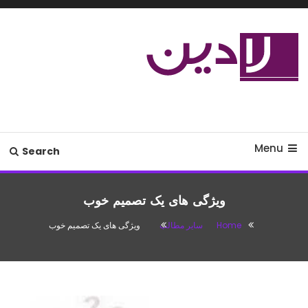
Ski
T
Conten
مدل لباس،اس ام اس جدید،مسائل
لادین
زناشویی،پزشکی،مد،دکوراسیون،آشپزی،مطالب تفریحی
Menu
Search
ویژگی های یک تصمیم خوب
Home
سایر مطالب
ویژگی های یک تصمیم خوب