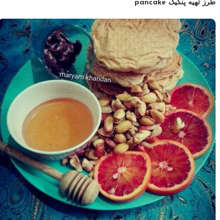
طرز تهیه پنکیک pancake