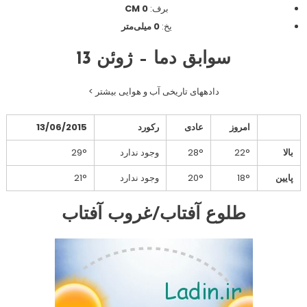
برف:
0 CM
یخ:
0 میلی‌متر
سوابق دما – ژوئن 13
دادههای تاریخی آب و هوایی بیشتر >
امروز
عادی
رکورد
13/06/2015
بالا
22°
28°
وجود ندارد
29°
پایین
18°
20°
وجود ندارد
21°
طلوع آفتاب/غروب آفتاب