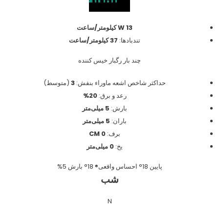
W 13 کیلومتر/ساعت
تندبادها:
37 کیلومتر/ساعت
چند بار رگبار خیس کننده
حداکثر شاخص اشعه ماوراء بنفش:
3
(متوسط)
رعد و برق:
20%
بارش:
5 میلی‌متر
باران:
5 میلی‌متر
برف:
0 CM
یخ:
0 میلی‌متر
پایین
18°
احساس واقعی® 18°
بارش 5%
شب
N