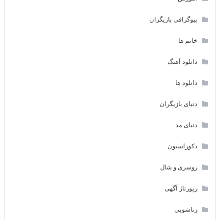
بیوگرافی بازیگران
خانم ها
دانلود آهنگ
دانلود ها
دنیای بازیگران
دنیای مد
دکوراسیون
روسری و شال
رپورتاژ آگهی
زناشویی