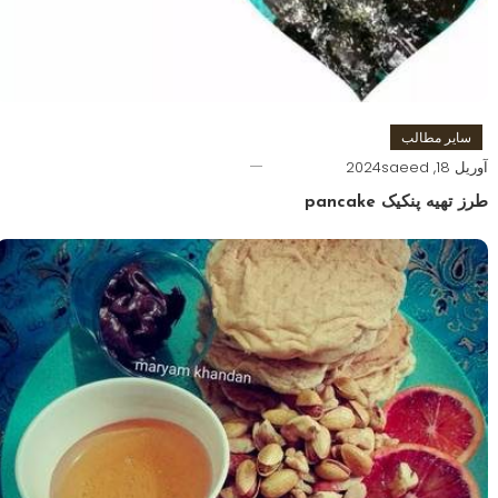
سایر مطالب
آوریل 18, 2024
saeed
طرز تهیه پنکیک pancake