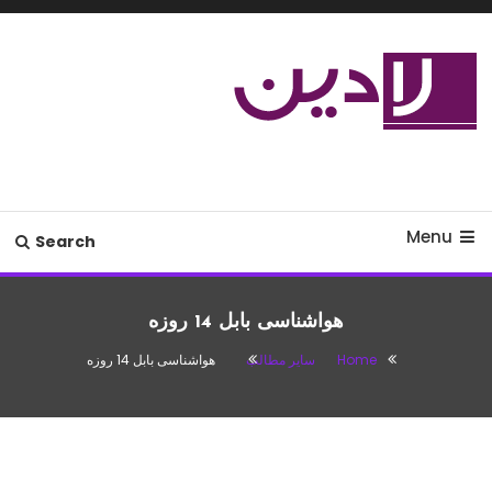
Ski
T
Conten
مدل لباس،اس ام اس جدید،مسائل
لادین
زناشویی،پزشکی،مد،دکوراسیون،آشپزی،مطالب تفریحی
Menu
Search
هواشناسی بابل 14 روزه
Home
سایر مطالب
هواشناسی بابل 14 روزه