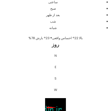
ساعتی
صبح
بعد از ظهر
شب
شبانه
بالا
22°
احساس واقعی® 23°
بارش 78%
روز
N
E
S
W