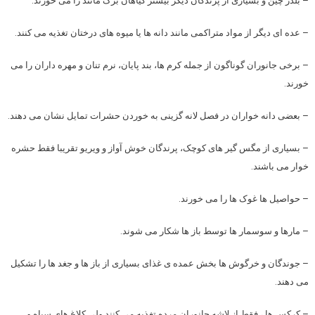
– بلدر چین و بسیاری از پرندگان دیگر بیشتر گیاهان برگ مانند را می خورند.
– عده ای دیگر از مواد متراکمی مانند دانه ها یا میوه های درختان تغذیه می کنند.
– برخی جانوران گوناگون از جمله کرم ها، بند پایان، نرم تنان و مهره داران را می
خورند.
– بعضی دانه خواران در فصل لانه گزینی به خوردن حشرات تمایل نشان می دهند.
– بسیاری از مگس گیر های کوچک، پرندگان خوش آواز و ویریو تقریبا فقط حشره
خوار می باشند.
– حواصیل ها غوک ها را می خورند.
– مارها و سوسمار ها توسط باز ها شکار می شوند.
– جوندگان و خرگوش ها بخش عمده ی غذای بسیاری از باز ها و جغد ها را تشکیل
می دهند.
– کرکس ها ، فقط از لاشه جانوران مرده تغذیه می کنند ولی کلاغ های سیاه و