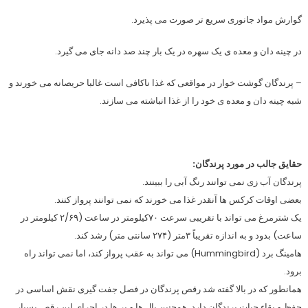
گوارش مواد جانوری سریع تر صورت می پذیرد.
در چینه دان و معده ی یک سهره در یک بار چند صد دانه جای می گیرد.
– پرندگان گوشت خوار در مواقعی که غذا ناکافی است غالبا حریصانه می خورند و
شبه چینه دان و معده ی خود را از غذا انباشته می سازند.
حقایق جالب در مورد پرندگان:
پرندگان آب زی نمی­ توانند رنگ آبی را ببینند.
بعضی اوقات کرکس ­ها آنقدر غذا می ­خورند که نمی­ توانند پرواز کنند.
یک شترمرغ می ­تواند با تقریبی سرعت ۷۰کیلومتر در ساعت (۲/۶۹ کیلومتر در
ساعت) بدود و به اندازه تقریباً ۳متر (۲۷۴ سانتی ­متر) رشد کند.
هامینگ ­برد (Hummingbird) می­ تواند به عقب پرواز کند، اما نمی ­تواند راه
برود.
همانطور که در بالا گفته شد رقص پرندگان در فصل جفت گیری نقش اساسی در
حفظ و بقاء حیات پرندگان دارد. همچنین بال ها و پر ها در اجرای این رقص بسیار