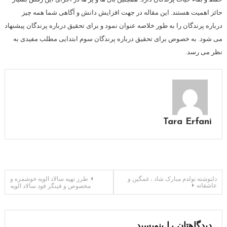
حائز اهمیت هستند. این مقاله در جهت افزایش دانش و آگاهی شما همه چیز
درباره پرندگان را به طور خلاصه عنوان نمود و برای تحقیق درباره پرندگان پیشنهاد
می شود. به خصوص برای تحقیق درباره پرندگان سوم ابتدایی مطلب مفیدی به
نظر می رسد.
Tara Erfani
راهبری
دلنوشته تولدم مبارک شاد ، غمگین و
طرز تهیه سالاد الویه خوشمزه و
عاشقانه
مخصوص و فینگر فود سالاد الویه
نوشته
دیدگاهتان را بنویسید