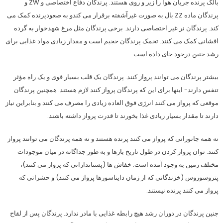
بالک پرنده جریان هوا را زیر و روی هستند. پرندگان دفاع اختصاصی و ZW و
پرندگان ماده ZZ بال به صورت غیرآشفته برقرار می کندو به صعودپرنده کمک می
کند. پرندگان نر غیر اختصاصی دارند. برخی پرندگان مثل مرغ شهدخوار به گرده
افشانی کمک می کنند. تخمک پرندگان حجیم است و مقدار زیادی مواد غذایی برای
رشد جنین درخود جای داده است.
بیشتر پرندگان می توانند پرواز کنند. پرندگان یک قلب بسیار قوی و یک راه مؤثر
تنفس دارند- اینها برای این که پرندگان پرواز کنند لازم هستند. همچنین پرندگان
موقعی که پرواز می کنند انرژی فوق العاده زیادی را مصرف می کنند و بنابراین نیاز
دارند تا مقدار بسیار زیادی غذا بخورند تا قدرت پرواز داشته باشند.
نه همه جانورانی که پرواز می کنند پرنده هستند و نه همه پرندگان می توانند پرواز
کنند. توان پرواز کردن در طول تاریخ بارها و به طور جداگانه در میان موجودات
مختلف زمین به وجود آمده است. خفاش ها (پستاندارانی که پرواز می کنند)،
پتروسوروس (خزندگانی که از زمان دایناسورها پرواز می کنند) و حشراتی که
پرواز می کنند پرنده نیستند.
جنین پرندگان در دوران رشد هیچ رابطه غذایی با مادر ندارد. پرندگان پس از لقاح