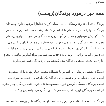
۲٫۷۵ متر است.
همه چیز درمورد پرندگان(زیست)
پرندگان دندان ندارند.وسنگدان آنها آسیاب کردن غذاهارا برعهده دارد. چینه دان
پرندگان آنها را حاضر می سازدتا غذایی را که باسرعت بلعیده اند درون آن ذخیره
کنند. گوارش شیمیایی و مکانیکی آنها درون معده آغاز می شود. بسیاری پرندگان
همراه با غذا ، سنگ ریزه نیز می خورند . این سنگ ریزه ها سنگدان را قادر می
سازد تابه آسیاب کردن غذاها بپردازد. گوارش شیمیایی درون روده پرنده ادامه
دارد مواد غذایی و آب از روده پرنده جذب می شوند و مواد گوارش نیافته از مخرج
خارج می شوند. بعضی پرندگان مثل گنجشک و مرغ خانگی همه چیزخوارند.
دستگاه تنفسی پرندگان در اساس با دستگاه تنفسی سایرمهره داران متفاوت
است. جریان هوایی درون شش های پرندگان یک طرفه و از عقب به سوی جلو
است. پرندگان دستگاه گردش خون بسته ومضاعف دارند. قلب پرندگان چهار حفره
ای است. پرندگان اوریک اسید دفع می کنند.پرندگان می توانند پرواز کنند.
پرندگان باکمک بال های خود پرواز می کنند.بالهای پرنگان با پر پوشیده شده است.