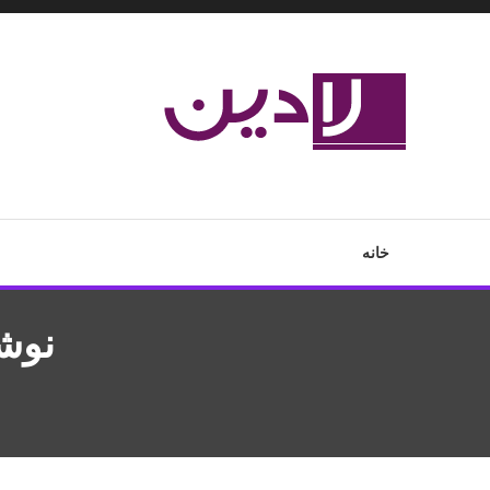
Ski
T
Conten
مدل لباس،اس ام اس جدید،مسائل زناشویی،پزشکی،مد،دکوراسیون،آ
لادین
خانه
نوشا