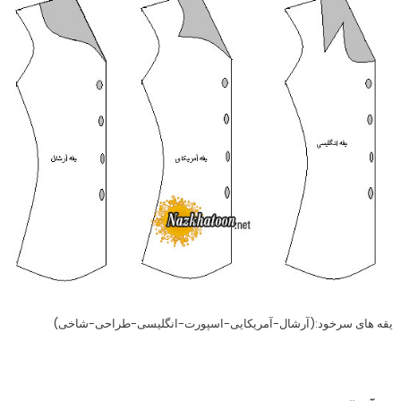
یقه های سرخود:(آرشال-آمریکایی-اسپورت-انگلیسی-طراحی-شاخی)