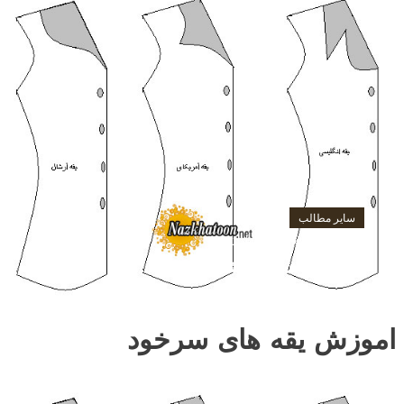
سایر مطالب
آگوست 10, 2016
باران
نحوه ی دوخت یقه شل
اموزش یقه های سرخود