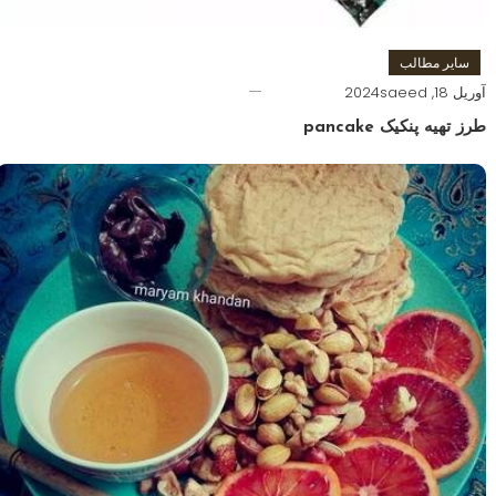
سایر مطالب
آوریل 18, 2024
saeed
طرز تهیه پنکیک pancake