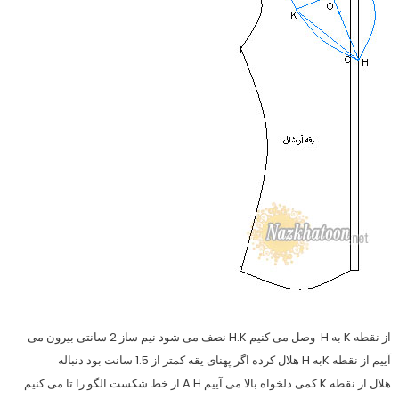
از نقطه K به H وصل می کنیم H.K نصف می شود نیم ساز 2 سانتی بیرون می
آییم از نقطه Kبه H هلال کرده اگر پهنای یقه کمتر از 1.5 سانت بود دنباله
هلال از نقطه K کمی دلخواه بالا می آییم A.H از خط شکست الگو را تا می کنیم