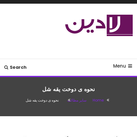
Ski
T
Conten
مدل لباس،اس ام اس جدید،مسائل
لادین
زناشویی،پزشکی،مد،دکوراسیون،آشپزی،مطالب تفریحی
Menu
Search
نحوه ی دوخت یقه شل
Home
سایر مطالب
نحوه ی دوخت یقه شل