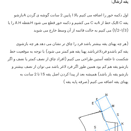
یقه آرشال:
اول دکمه خور را اضافه می کنیم بالا 1 پایین 2 سانت گوشه ی گردن Aبازشو
یقه B.Cیک خط از Aبه C می کشیم و دکمه خور قطع می شود Hنقطه A.H را یا
(1/2-1/3) می کنیم به حالت قائمه از آن وسط خارج می شوید
(هر چه پهنای یقه بیشتر باشد فرد را چاق تر نشان می دهد.هر چه بازشوی
یقه کم باشدو فردلاغرباشد پهنا یقه هم کمتر می شود) با توجه به موقعیت خط
شکست تا حلقه آستین طراحی می کنیم (افراد چاق از نصف کمتر یا نصف و اگر
بازشو یقه هم کم بود همین طور اگر فرد لاغر باشد می توان از نصف بیشتر و
بازشو یقه باز باشد) همیشه بعد از پیدا کردن اصل یقه 1.5 تا 2 سانت به
پهنای یقه اضافه می کنیم (صرفه پایه یقه )