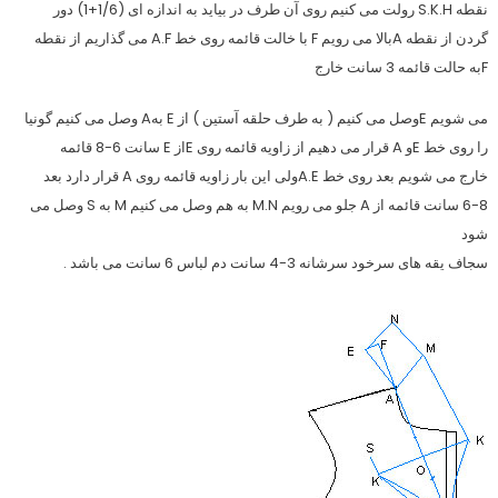
نقطه S.K.H رولت می کنیم روی آن طرف در بیاید به اندازه ای (1/6+1) دور
گردن از نقطه Aبالا می رویم F با خالت قائمه روی خط A.F می گذاریم از نقطه
Fبه حالت قائمه 3 سانت خارج
می شویم Eوصل می کنیم ( به طرف حلقه آستین ) از E بهA وصل می کنیم گونیا
را روی خط Eو A قرار می دهیم از زاویه قائمه روی Eاز E سانت 6-8 قائمه
خارج می شویم بعد روی خط A.Eولی این بار زاویه قائمه روی A قرار دارد بعد
6-8 سانت قائمه از A جلو می رویم M.N به هم وصل می کنیم M به S وصل می
شود
سجاف یقه های سرخود سرشانه 3-4 سانت دم لباس 6 سانت می باشد .