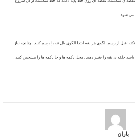
نقطه ی شکست:
نقطه ای روی خط پایه دکمه که خط شکست از آن شروع
می شود .
نکته
: قبل از رسم الگوی هر یقه ابتدا الگوی بال تنه را رسم کنید . چنانچه
نیاز
باشد حلقه ی یقه
را تغییر دهید . محل دکمه ها و جا دکمه ها را مشخص کنید .
باران