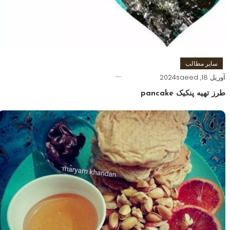
سایر مطالب
آوریل 18, 2024
saeed
طرز تهیه پنکیک pancake