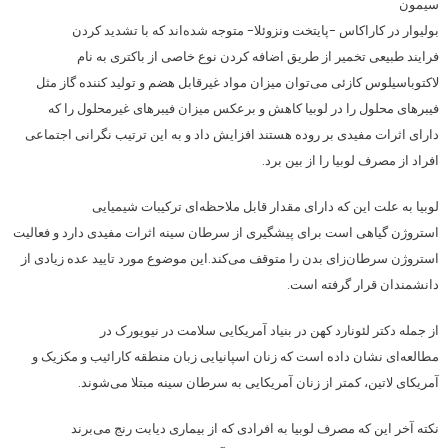
سیمون
بولیوار در کاراکاس -پایتخت ونزوئلا- متوجه شده‌اند که با تشدید کردن
فرایند طبیعی تخمیر از طریق اضافه کردن نوع خاصی از باکتری به نام
لاکتوباسیلوس کازئی می‌توان میزان مواد غیرقابل هضم و تولید کننده گاز مثل
فیبرهای محلول را در لوبیا کاهش و برعکس میزان فیبرهای غیرمحلول را که
دارای اثرات مفیدی بر روده هستند افزایش داد و به این ترتیب نگرانی اجتماعی
افراد از مصرف لوبیا را از بین برد.
لوبیا به علت این که دارای مقدار قابل ملاحظه‌ای ترکیبات شیمیایی
استروژن گیاهی است برای پیشگیری از سرطان سینه اثرات مفیدی دارد و فعالیت
استروژن سرطان‌زای بدن را متوقف می‌کند.این موضوع مورد تایید عده زیادی از
دانشمندان قرار گرفته است.
از جمله دکتر لئونارد کهن در بنیاد آمریکایی سلامت در نیویورک در
مطالعه‌ای نشان داده است که زنان اسپانیایی زبان منطقه کارائیب و مکزیک و
آمریکای لاتین، کمتر از زنان آمریکایی به سرطان سینه مبتلا می‌شوند.
نکته آخر این که مصرف لوبیا به افرادی که از بیماری دیابت رنج می‌برند