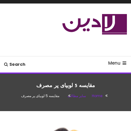
Ski
T
Conten
مدل لباس،اس ام اس جدید،مسائل
لادین
زناشویی،پزشکی،مد،دکوراسیون،آشپزی،مطالب تفریحی
Menu
Search
مقایسه 5 لوبیای پر مصرف
Home
سایر مطالب
مقایسه 5 لوبیای پر مصرف