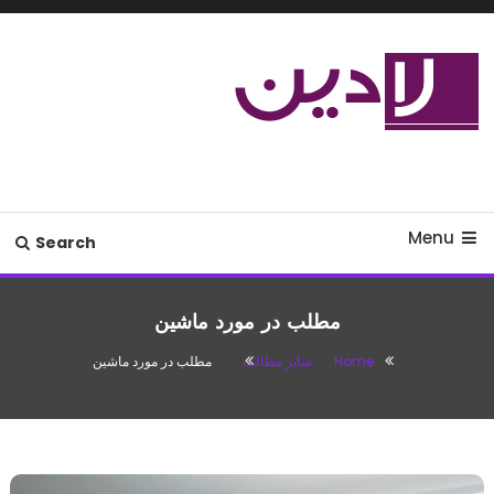
Ski
T
Conten
مدل لباس،اس ام اس جدید،مسائل
لادین
زناشویی،پزشکی،مد،دکوراسیون،آشپزی،مطالب تفریحی
Menu
Search
مطلب در مورد ماشین
Home
سایر مطالب
مطلب در مورد ماشین