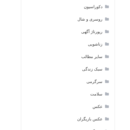
دکوراسیون
روسری و شال
رپورتاژ آگهی
زناشویی
سایر مطالب
سبک زندگی
سرگرمی
سلامت
عکس
عکس بازیگران