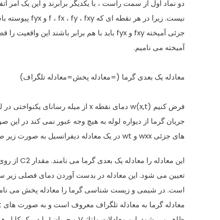
دو نماد اول از سمت راست ، با یکدیگر برابرند و این یک امر ات
نیست. زیرا در هر نقطه ای که f ، fx ، fy ، fxy و fyx پیوسته باشند مشتقات
جزئی آمیخته fxy و fyx باید با هم برابر باشند این واقعیت را قضیه مشتقهای
آمیخته می نامیم.
معادله یک بعدی گرما (=معادله پخش=معادله تلگراف)
فرض کنیم w(x,t) دمای نقطه x از میله رسانای یکنواختی در لحظه t باشد و
جریان گرما از دیواره لوله به هیچ وجه عبور نمی کند در این 
های جزئی wxx و wt در یک معادله دیفرانسیل به صورت زیر صدق می کنند.
این معادله را معادله یک بعدی گرما می نامند. مقدار C2 از روی جنس میله
تعیین می شود. این معادله در بدست آوردن دمای فصلی زیر 
است. در شیمی و زیست شناسی گرما را معادله پخش می نامن
معادله گرما به معادله تلگراف معروف است و به صورت های Vxx=RCVt و ixx=RCit
ظاهر می شود. این معادلات ولتاژ V و جریان I را در یک کابل هم محور یا در