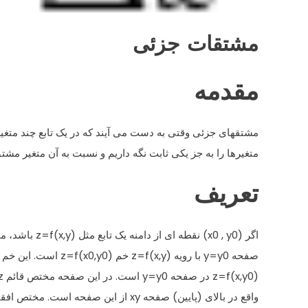
مشتقات جزئی
مقدمه
مشتقهای جزئی وقتی به دست می آیند که در یک تابع چند متغی
متغیرها را به جز یکی ثابت نگه داریم و نسبت به آن متغیر مشتق
تعریف
اگر (x0 , y0) نقطه ای از دامنه یک تابع مثل z=f(x,y) باشد، محل تقاطع
صفحه y=y0 با رویه z=f(x,y) خم z=f(x0,y0) است. این خم نمودار تابع
z=f(x,y0) در صفحه y=y0 است. در این صفحه مختص قائم z است و آن فاصله نقطه
واقع در بالای (پایین) صفحه xy از این صفحه است. مختص افقی x است. مشتق