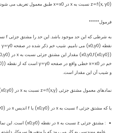
z=f(x, y0) نسبت به x در x=x0 طبق معمول تعریف می شود و عبارت است از حد
فرمول*****
به شرطی که این حد موجود باشد. این حد را مشتق جزئی f نسبت به x در
نقطه (x0,y0) می نامیم. شیب خم ذکر شده در صفحه y=y0 در نقطه
(x0,y0,f(x0,y0)) مقدار این مشتق جزئی نسبت به x در (x0,y0) است. مماس بر
خم در x=x0 خطی واقع در صفحه y=y0 است که از نقطه (x0,y0,f(x0,y0)) می گذرد
و شیب آن این مقدار است.
نمادهای معمول مشتق جزئی z=f(x,y) نسبت به x در (x0,y0):
یا که مشتق جزئی f نسبت به x در (x0,y0) یا f اندیس x در (x0,y0) است. این نماد برای تاکید بر نقطه (x0,y0) مناسب است.
: مشتق جزئی z نسبت به x در نقطه (x0,y0) است. این نماد در
علوم مهندسی به کار می رود که با متغیرها سروکار داشته ب