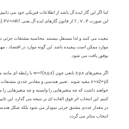
اما اگر این گاز ایده آل باشد از اطلاعات فیزیکی خود می دانیم 
این صورت T , V , P از قانون گازهای ایده آل یعنی PV=nRT (R,n ثابت)
تبعیت می کنند و لذا مستقل نیستند. محاسبه مشتقات جزئی در
موارد ممکن است پیچیده باشد. این گونه موارد در اقتصاد ، مه
بوفور یافت می شود.
اگر متغیرهای z,y,x تابعی چون w=f(x,y,z) با رابطه ای مانند معادله
z=x2+y2 مقید شوند . تعبیر هندسی و مقادیر عددی مشتقات جزئی f بستگی به این
خواهند داشت که چه متغیرهایی را وابسته و چه متغیرهایی را 
کنیم. این انتخاب اثر فوق العاده ای بر نتیجه می گذارد. این تاثیر 
در مقدار عددی مشتق جزئی نمودار می شود بلکه شکل هندسی ت
انتخاب متاثر می گردد.