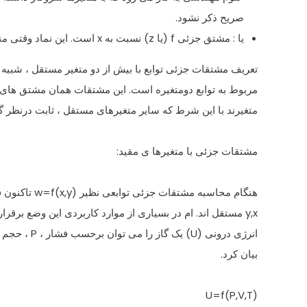
صریح ذکر نشود.
یا : مشتق جزئی f (یا z) نسبت به x است. این نماد وقتی مناسب است که مشتق جزئی ، خود به عنوان یک تابع در نظر گرفته شود.
تعریف مشتقات جزئی توابع با بیش از دو متغیر مستقل ، شبیه 
مربوط به توابع دومتغیره است. این مشتقات همان مشتق های
متغیرند با این شرط که سایر متغیرهای مستقل ، ثابت درنظر گ
مشتقات جزئی با متغیرها ی مقید:
هنگام محاسبه مشتقات جزئی توابعی نظیر w=f(x,y) تاکنون فرض کردیم که
y,x مستقل اند. ام در بسیاری از موارد کاربردی این وضع برقرار نیست. مثلا
انرژی درونی (U) یک گاز را می توان برحسب فشار ، P ، حجم ، V ، و دما ، T ،
بیان کرد.
U=f(P,V,T)