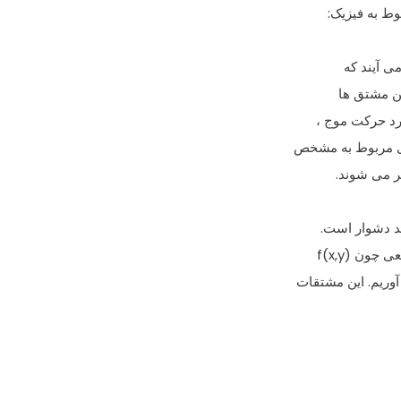
ط به فیزیک:
ی آیند که
این مشتق ها
رد حرکت موج ،
ای مربوط به مشخص
ر می شوند.
د دشوار است.
ن f(x,y)
وریم. این مشتقات